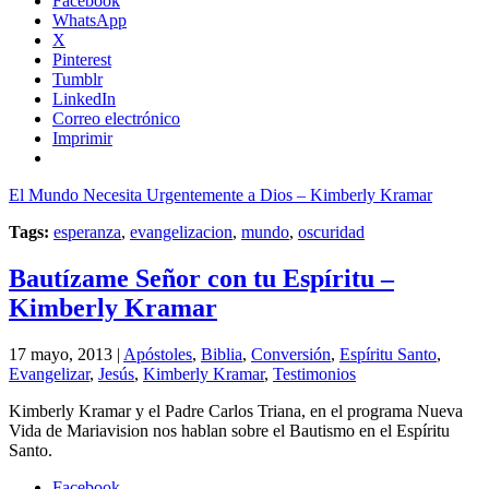
Facebook
WhatsApp
X
Pinterest
Tumblr
LinkedIn
Correo electrónico
Imprimir
El Mundo Necesita Urgentemente a Dios – Kimberly Kramar
Tags:
esperanza
,
evangelizacion
,
mundo
,
oscuridad
Bautízame Señor con tu Espíritu –
Kimberly Kramar
17 mayo, 2013 |
Apóstoles
,
Biblia
,
Conversión
,
Espíritu Santo
,
Evangelizar
,
Jesús
,
Kimberly Kramar
,
Testimonios
Kimberly Kramar y el Padre Carlos Triana, en el programa Nueva
Vida de Mariavision nos hablan sobre el Bautismo en el Espíritu
Santo.
Facebook