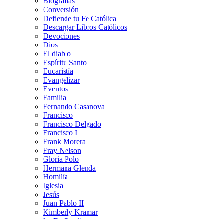
Biografías
Conversión
Defiende tu Fe Católica
Descargar Libros Católicos
Devociones
Dios
El diablo
Espíritu Santo
Eucaristía
Evangelizar
Eventos
Familia
Fernando Casanova
Francisco
Francisco Delgado
Francisco I
Frank Morera
Fray Nelson
Gloria Polo
Hermana Glenda
Homilía
Iglesia
Jesús
Juan Pablo II
Kimberly Kramar