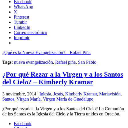
Facebook
WhatsApp
X
Pinterest
Tumblr
LinkedIn
Correo electrónico
Imprimir
¿Qué es la Nueva Evangelización? – Rafael Piña
Tags:
nueva evangelización
,
Rafael piña
,
San Pablo
¿Por qué Rezar a la Virgen y a los Santos
del Cielo? – Kimberly Kramar
3 noviembre, 2014 |
Iglesia
,
Jesús
,
Kimberly Kramar
,
Mariavisión
,
Santos
,
Virgen María
,
Virgen María de Guadalupe
¿Por qué rezarle a la Virgen y a los Santos del Cielo? La Comunión
de los Santos es la Iglesia del Cielo y la Tierra unidos en Oración.
Facebook