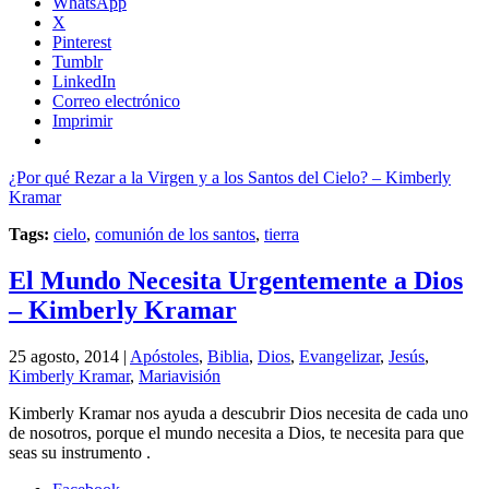
WhatsApp
X
Pinterest
Tumblr
LinkedIn
Correo electrónico
Imprimir
¿Por qué Rezar a la Virgen y a los Santos del Cielo? – Kimberly
Kramar
Tags:
cielo
,
comunión de los santos
,
tierra
El Mundo Necesita Urgentemente a Dios
– Kimberly Kramar
25 agosto, 2014 |
Apóstoles
,
Biblia
,
Dios
,
Evangelizar
,
Jesús
,
Kimberly Kramar
,
Mariavisión
Kimberly Kramar nos ayuda a descubrir Dios necesita de cada uno
de nosotros, porque el mundo necesita a Dios, te necesita para que
seas su instrumento .