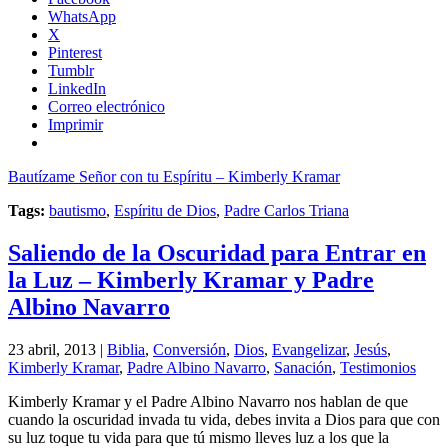
WhatsApp
X
Pinterest
Tumblr
LinkedIn
Correo electrónico
Imprimir
Bautízame Señor con tu Espíritu – Kimberly Kramar
Tags:
bautismo
,
Espíritu de Dios
,
Padre Carlos Triana
Saliendo de la Oscuridad para Entrar en
la Luz – Kimberly Kramar y Padre
Albino Navarro
23 abril, 2013 |
Biblia
,
Conversión
,
Dios
,
Evangelizar
,
Jesús
,
Kimberly Kramar
,
Padre Albino Navarro
,
Sanación
,
Testimonios
Kimberly Kramar y el Padre Albino Navarro nos hablan de que
cuando la oscuridad invada tu vida, debes invita a Dios para que con
su luz toque tu vida para que tú mismo lleves luz a los que la