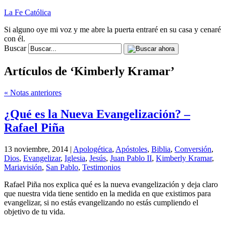
La Fe Católica
Si alguno oye mi voz y me abre la puerta entraré en su casa y cenaré
con él.
Buscar
Artículos de ‘Kimberly Kramar’
« Notas anteriores
¿Qué es la Nueva Evangelización? –
Rafael Piña
13 noviembre, 2014 |
Apologética
,
Apóstoles
,
Biblia
,
Conversión
,
Dios
,
Evangelizar
,
Iglesia
,
Jesús
,
Juan Pablo II
,
Kimberly Kramar
,
Mariavisión
,
San Pablo
,
Testimonios
Rafael Piña nos explica qué es la nueva evangelización y deja claro
que nuestra vida tiene sentido en la medida en que existimos para
evangelizar, si no estás evangelizando no estás cumpliendo el
objetivo de tu vida.