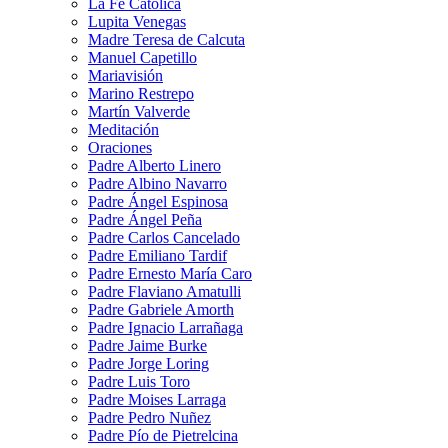
La Fe Catolica
Lupita Venegas
Madre Teresa de Calcuta
Manuel Capetillo
Mariavisión
Marino Restrepo
Martín Valverde
Meditación
Oraciones
Padre Alberto Linero
Padre Albino Navarro
Padre Ángel Espinosa
Padre Ángel Peña
Padre Carlos Cancelado
Padre Emiliano Tardif
Padre Ernesto María Caro
Padre Flaviano Amatulli
Padre Gabriele Amorth
Padre Ignacio Larrañaga
Padre Jaime Burke
Padre Jorge Loring
Padre Luis Toro
Padre Moises Larraga
Padre Pedro Nuñez
Padre Pío de Pietrelcina