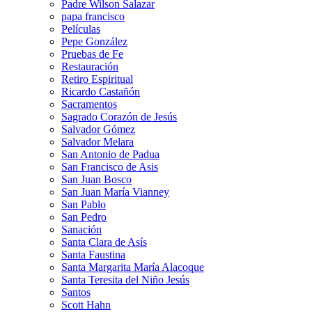
Padre Wilson Salazar
papa francisco
Películas
Pepe González
Pruebas de Fe
Restauración
Retiro Espiritual
Ricardo Castañón
Sacramentos
Sagrado Corazón de Jesús
Salvador Gómez
Salvador Melara
San Antonio de Padua
San Francisco de Asis
San Juan Bosco
San Juan María Vianney
San Pablo
San Pedro
Sanación
Santa Clara de Asís
Santa Faustina
Santa Margarita María Alacoque
Santa Teresita del Niño Jesús
Santos
Scott Hahn