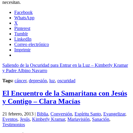
necesitan.
Facebook
WhatsApp
X
Pinterest
Tumblr
LinkedIn
Correo electrónico
Imprimir
Saliendo de la Oscuridad para Entrar en la Luz – Kimberly Kramar
y Padre Albino Navarro
Tags:
cáncer
,
depresión
,
luz
,
oscuridad
El Encuentro de la Samaritana con Jesús
y Contigo – Clara Macías
21 febrero, 2013 |
Biblia
,
Conversión
,
Espíritu Santo
,
Evangelizar
,
Eventos
,
Jesús
,
Kimberly Kramar
,
Mariavisión
,
Sanación
,
Testimonios