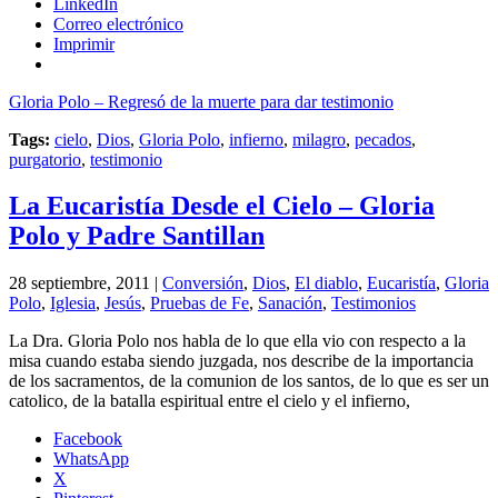
LinkedIn
Correo electrónico
Imprimir
Gloria Polo – Regresó de la muerte para dar testimonio
Tags:
cielo
,
Dios
,
Gloria Polo
,
infierno
,
milagro
,
pecados
,
purgatorio
,
testimonio
La Eucaristía Desde el Cielo – Gloria
Polo y Padre Santillan
28 septiembre, 2011 |
Conversión
,
Dios
,
El diablo
,
Eucaristía
,
Gloria
Polo
,
Iglesia
,
Jesús
,
Pruebas de Fe
,
Sanación
,
Testimonios
La Dra. Gloria Polo nos habla de lo que ella vio con respecto a la
misa cuando estaba siendo juzgada, nos describe de la importancia
de los sacramentos, de la comunion de los santos, de lo que es ser un
catolico, de la batalla espiritual entre el cielo y el infierno,
Facebook
WhatsApp
X