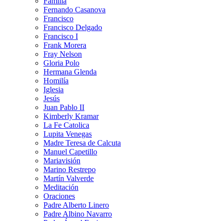
Familia
Fernando Casanova
Francisco
Francisco Delgado
Francisco I
Frank Morera
Fray Nelson
Gloria Polo
Hermana Glenda
Homilía
Iglesia
Jesús
Juan Pablo II
Kimberly Kramar
La Fe Catolica
Lupita Venegas
Madre Teresa de Calcuta
Manuel Capetillo
Mariavisión
Marino Restrepo
Martín Valverde
Meditación
Oraciones
Padre Alberto Linero
Padre Albino Navarro