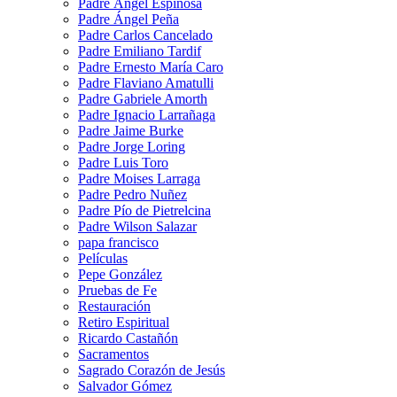
Padre Ángel Espinosa
Padre Ángel Peña
Padre Carlos Cancelado
Padre Emiliano Tardif
Padre Ernesto María Caro
Padre Flaviano Amatulli
Padre Gabriele Amorth
Padre Ignacio Larrañaga
Padre Jaime Burke
Padre Jorge Loring
Padre Luis Toro
Padre Moises Larraga
Padre Pedro Nuñez
Padre Pío de Pietrelcina
Padre Wilson Salazar
papa francisco
Películas
Pepe González
Pruebas de Fe
Restauración
Retiro Espiritual
Ricardo Castañón
Sacramentos
Sagrado Corazón de Jesús
Salvador Gómez