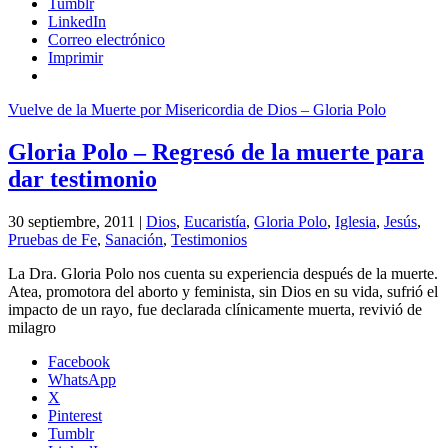
Tumblr
LinkedIn
Correo electrónico
Imprimir
Vuelve de la Muerte por Misericordia de Dios – Gloria Polo
Gloria Polo – Regresó de la muerte para
dar testimonio
30 septiembre, 2011 |
Dios
,
Eucaristía
,
Gloria Polo
,
Iglesia
,
Jesús
,
Pruebas de Fe
,
Sanación
,
Testimonios
La Dra. Gloria Polo nos cuenta su experiencia después de la muerte.
Atea, promotora del aborto y feminista, sin Dios en su vida, sufrió el
impacto de un rayo, fue declarada clínicamente muerta, revivió de
milagro
Facebook
WhatsApp
X
Pinterest
Tumblr