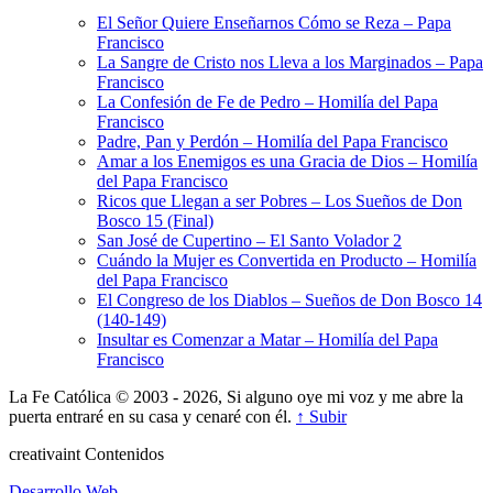
El Señor Quiere Enseñarnos Cómo se Reza – Papa
Francisco
La Sangre de Cristo nos Lleva a los Marginados – Papa
Francisco
La Confesión de Fe de Pedro – Homilía del Papa
Francisco
Padre, Pan y Perdón – Homilía del Papa Francisco
Amar a los Enemigos es una Gracia de Dios – Homilía
del Papa Francisco
Ricos que Llegan a ser Pobres – Los Sueños de Don
Bosco 15 (Final)
San José de Cupertino – El Santo Volador 2
Cuándo la Mujer es Convertida en Producto – Homilía
del Papa Francisco
El Congreso de los Diablos – Sueños de Don Bosco 14
(140-149)
Insultar es Comenzar a Matar – Homilía del Papa
Francisco
La Fe Católica © 2003 - 2026, Si alguno oye mi voz y me abre la
puerta entraré en su casa y cenaré con él.
↑ Subir
creativa
int
Contenidos
Desarrollo Web