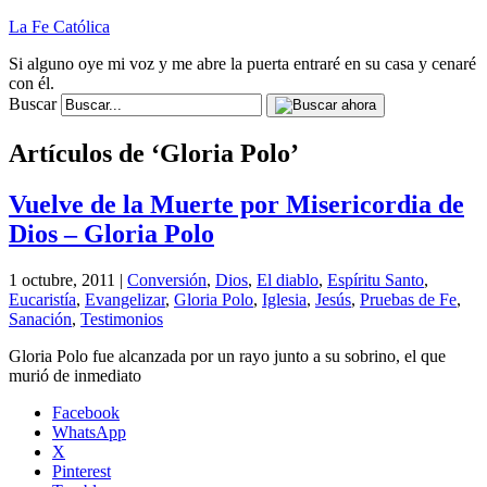
La Fe Católica
Si alguno oye mi voz y me abre la puerta entraré en su casa y cenaré
con él.
Buscar
Artículos de ‘Gloria Polo’
Vuelve de la Muerte por Misericordia de
Dios – Gloria Polo
1 octubre, 2011 |
Conversión
,
Dios
,
El diablo
,
Espíritu Santo
,
Eucaristía
,
Evangelizar
,
Gloria Polo
,
Iglesia
,
Jesús
,
Pruebas de Fe
,
Sanación
,
Testimonios
Gloria Polo fue alcanzada por un rayo junto a su sobrino, el que
murió de inmediato
Facebook
WhatsApp
X
Pinterest