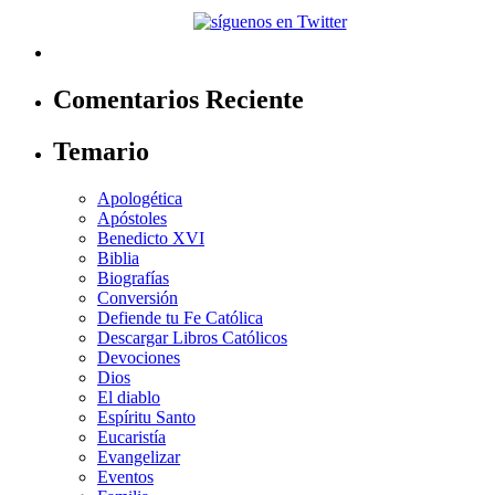
Comentarios Reciente
Temario
Apologética
Apóstoles
Benedicto XVI
Biblia
Biografías
Conversión
Defiende tu Fe Católica
Descargar Libros Católicos
Devociones
Dios
El diablo
Espíritu Santo
Eucaristía
Evangelizar
Eventos