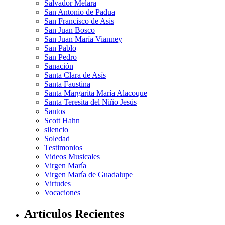
Salvador Melara
San Antonio de Padua
San Francisco de Asis
San Juan Bosco
San Juan María Vianney
San Pablo
San Pedro
Sanación
Santa Clara de Asís
Santa Faustina
Santa Margarita María Alacoque
Santa Teresita del Niño Jesús
Santos
Scott Hahn
silencio
Soledad
Testimonios
Videos Musicales
Virgen María
Virgen María de Guadalupe
Virtudes
Vocaciones
Artículos Recientes