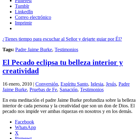
Pinterest
Tumblr
LinkedIn
Correo electrónico
Imprimir
¿Tienes tiempo para escuchar al Señor y dejarte guiar por Él?
Tags:
Padre Jaime Burke
,
Testimonios
El Pecado eclipsa tu belleza interior y
creatividad
16 enero, 2010 |
Conversión
,
Espíritu Santo
,
Iglesia
,
Jesús
,
Padre
Jaime Burke
,
Pruebas de Fe
,
Sanación
,
Testimonios
En esta meditación el padre Jaime Burke profundiza sobre la belleza
interior de cada persona y la creatividad que son un don de Dios. El
pecado nos impide ver ambas riquezas en nosotros y en los demás.
Facebook
WhatsApp
X
Pinterest