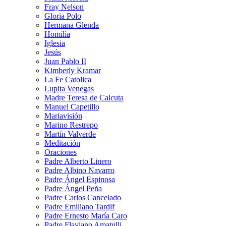
Fray Nelson
Gloria Polo
Hermana Glenda
Homilía
Iglesia
Jesús
Juan Pablo II
Kimberly Kramar
La Fe Catolica
Lupita Venegas
Madre Teresa de Calcuta
Manuel Capetillo
Mariavisión
Marino Restrepo
Martín Valverde
Meditación
Oraciones
Padre Alberto Linero
Padre Albino Navarro
Padre Ángel Espinosa
Padre Ángel Peña
Padre Carlos Cancelado
Padre Emiliano Tardif
Padre Ernesto María Caro
Padre Flaviano Amatulli