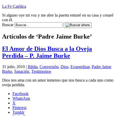
La Fe Católica
Si alguno oye mi voz y me abre la puerta entraré en su casa y cenaré
con él.
Buscar
Artículos de ‘Padre Jaime Burke’
El Amor de Dios Busca a la Oveja
Perdida – P. Jaime Burke
31 julio, 2010 |
Biblia
,
Conversión
,
Dios
,
Evangelizar
,
Padre Jaime
Burke
,
Sanación
,
Testimonios
Dios nos ama con un amor inmenso que nos busca a cada uno como
oveja perdida.
Facebook
WhatsApp
X
Pinterest
Tumblr