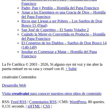
Francisco
Padre, Pan y Perdón – Homilía del Papa Francisco
Amar a los Enemigos es una Gracia de Dios – Homilía
del Papa Francisco
Ricos que Llegan a ser Pobres – Los Sueños de Don
Bosco 15 (Final)
San José de Cupertino – El Santo Volador 2
Cuándo la Mujer es Convertida en Producto – Homilía
del Papa Francisco
El Congreso de los Diablos – Sueños de Don Bosco 14
(140-149)
Insultar es Comenzar a Matar – Homilía del Papa
Francisco
La Fe Católica © 2003 - 2026, Si alguno oye mi voz y me abre la
puerta entraré en su casa y cenaré con él.
↑ Subir
creativa
int
Contenidos
Desarrollo Web
Visita
creativa
int
para conocer nuestros otros sitios de contenido
RSS:
Feed RSS
|
Comentarios RSS
| CMS:
WordPress
, 80 queries.
0,131 seconds. |
xHTML
|
CSS
|