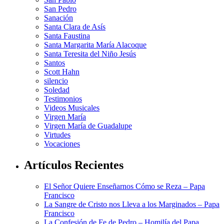
San Pedro
Sanación
Santa Clara de Asís
Santa Faustina
Santa Margarita María Alacoque
Santa Teresita del Niño Jesús
Santos
Scott Hahn
silencio
Soledad
Testimonios
Videos Musicales
Virgen María
Virgen María de Guadalupe
Virtudes
Vocaciones
Artículos Recientes
El Señor Quiere Enseñarnos Cómo se Reza – Papa
Francisco
La Sangre de Cristo nos Lleva a los Marginados – Papa
Francisco
La Confesión de Fe de Pedro – Homilía del Papa