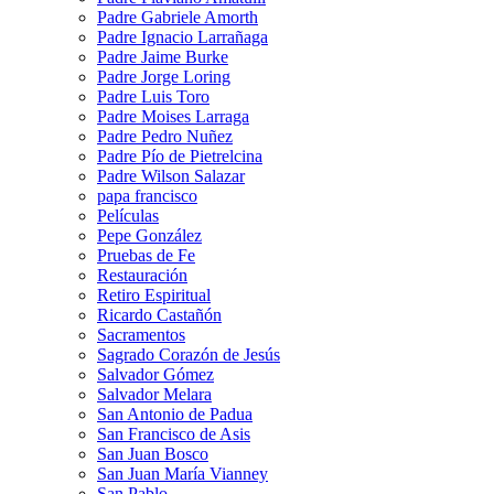
Padre Gabriele Amorth
Padre Ignacio Larrañaga
Padre Jaime Burke
Padre Jorge Loring
Padre Luis Toro
Padre Moises Larraga
Padre Pedro Nuñez
Padre Pío de Pietrelcina
Padre Wilson Salazar
papa francisco
Películas
Pepe González
Pruebas de Fe
Restauración
Retiro Espiritual
Ricardo Castañón
Sacramentos
Sagrado Corazón de Jesús
Salvador Gómez
Salvador Melara
San Antonio de Padua
San Francisco de Asis
San Juan Bosco
San Juan María Vianney
San Pablo