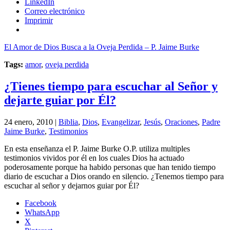
LinkedIn
Correo electrónico
Imprimir
El Amor de Dios Busca a la Oveja Perdida – P. Jaime Burke
Tags:
amor
,
oveja perdida
¿Tienes tiempo para escuchar al Señor y
dejarte guiar por Él?
24 enero, 2010 |
Biblia
,
Dios
,
Evangelizar
,
Jesús
,
Oraciones
,
Padre
Jaime Burke
,
Testimonios
En esta enseñanza el P. Jaime Burke O.P. utiliza multiples
testimonios vividos por él en los cuales Dios ha actuado
poderosamente porque ha habido personas que han tenido tiempo
diario de escuchar a Dios orando en silencio. ¿Tenemos tiempo para
escuchar al señor y dejarnos guiar por Él?
Facebook
WhatsApp
X