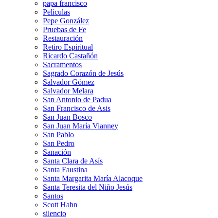
papa francisco
Películas
Pepe González
Pruebas de Fe
Restauración
Retiro Espiritual
Ricardo Castañón
Sacramentos
Sagrado Corazón de Jesús
Salvador Gómez
Salvador Melara
San Antonio de Padua
San Francisco de Asis
San Juan Bosco
San Juan María Vianney
San Pablo
San Pedro
Sanación
Santa Clara de Asís
Santa Faustina
Santa Margarita María Alacoque
Santa Teresita del Niño Jesús
Santos
Scott Hahn
silencio