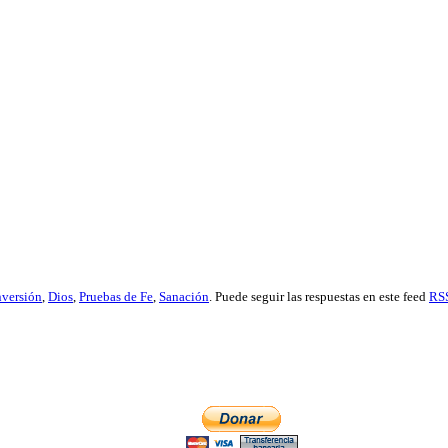
versión
,
Dios
,
Pruebas de Fe
,
Sanación
. Puede seguir las respuestas en este feed
RSS