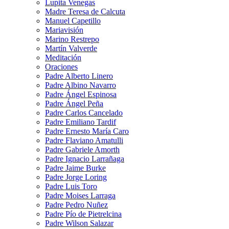
Lupita Venegas
Madre Teresa de Calcuta
Manuel Capetillo
Mariavisión
Marino Restrepo
Martín Valverde
Meditación
Oraciones
Padre Alberto Linero
Padre Albino Navarro
Padre Ángel Espinosa
Padre Ángel Peña
Padre Carlos Cancelado
Padre Emiliano Tardif
Padre Ernesto María Caro
Padre Flaviano Amatulli
Padre Gabriele Amorth
Padre Ignacio Larrañaga
Padre Jaime Burke
Padre Jorge Loring
Padre Luis Toro
Padre Moises Larraga
Padre Pedro Nuñez
Padre Pío de Pietrelcina
Padre Wilson Salazar