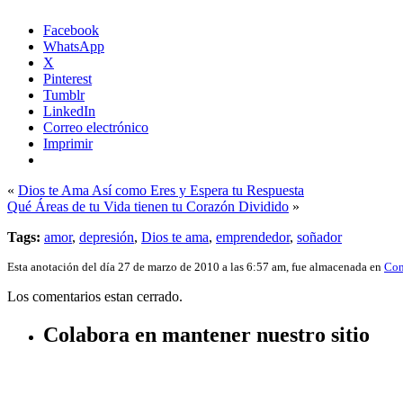
Facebook
WhatsApp
X
Pinterest
Tumblr
LinkedIn
Correo electrónico
Imprimir
«
Dios te Ama Así como Eres y Espera tu Respuesta
Qué Áreas de tu Vida tienen tu Corazón Dividido
»
Tags:
amor
,
depresión
,
Dios te ama
,
emprendedor
,
soñador
Esta anotación del día 27 de marzo de 2010 a las 6:57 am, fue almacenada en
Con
Los comentarios estan cerrado.
Colabora en mantener nuestro sitio