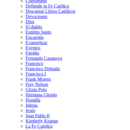
Conversión
Defiende tu Fe Católica
Descargar Libros Católicos
Devociones
Dios
El diablo
Espíritu Santo
Eucaristía
Evangelizar
Eventos
Familia
Fernando Casanova
Francisco
Francisco Delgado
Francisco I
Frank Morera
Fray Nelson
Gloria Polo
Hermana Glenda
Homilía
Iglesia
Jesús
Juan Pablo II
Kimberly Kramar
La Fe Catolica