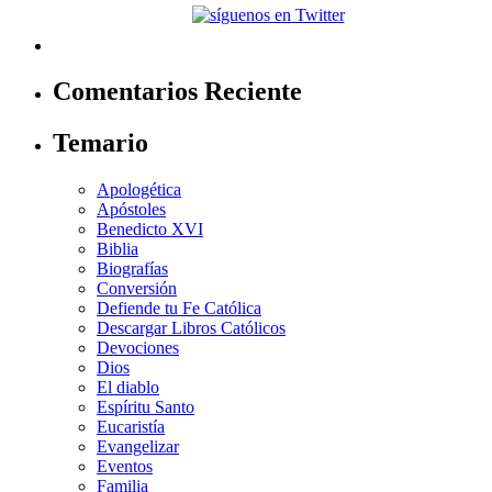
Comentarios Reciente
Temario
Apologética
Apóstoles
Benedicto XVI
Biblia
Biografías
Conversión
Defiende tu Fe Católica
Descargar Libros Católicos
Devociones
Dios
El diablo
Espíritu Santo
Eucaristía
Evangelizar
Eventos
Familia