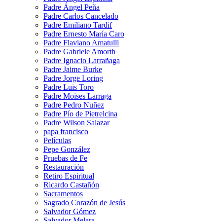
Padre Ángel Peña
Padre Carlos Cancelado
Padre Emiliano Tardif
Padre Ernesto María Caro
Padre Flaviano Amatulli
Padre Gabriele Amorth
Padre Ignacio Larrañaga
Padre Jaime Burke
Padre Jorge Loring
Padre Luis Toro
Padre Moises Larraga
Padre Pedro Nuñez
Padre Pío de Pietrelcina
Padre Wilson Salazar
papa francisco
Películas
Pepe González
Pruebas de Fe
Restauración
Retiro Espiritual
Ricardo Castañón
Sacramentos
Sagrado Corazón de Jesús
Salvador Gómez
Salvador Melara