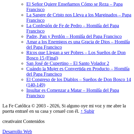
El Señor Quiere Enseñarnos Cómo se Reza – Papa
Francisco
La Sangre de Cristo nos Lleva a los Marginados – Papa
Francisco
La Confesión de Fe de Pedro – Homilía del Papa
Francisco
Padre, Pan y Perdón – Homilía del Papa Francisco
Amar a los Enemigos es una Gracia de Dios – Homilía
del Papa Francisco
Ricos que Llegan a ser Pobres – Los Sueños de Don
Bosco 15 (Final)
San José de Cupertino – El Santo Volador 2
Cuándo la Mujer es Convertida en Producto – Homilía
del Papa Francisco
El Congreso de los Diablos – Sueños de Don Bosco 14
(140-149)
Insultar es Comenzar a Matar – Homilía del Papa
Francisco
La Fe Católica © 2003 - 2026, Si alguno oye mi voz y me abre la
puerta entraré en su casa y cenaré con él.
↑ Subir
creativa
int
Contenidos
Desarrollo Web