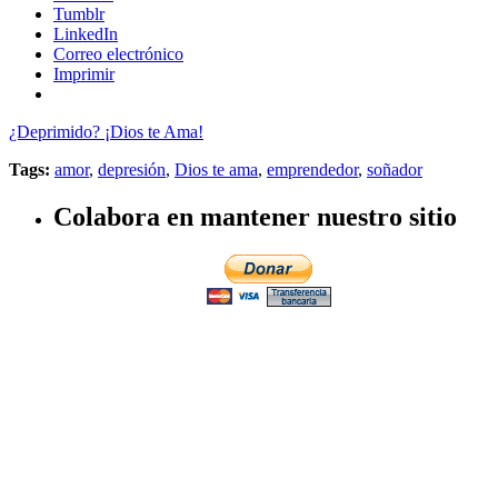
Tumblr
LinkedIn
Correo electrónico
Imprimir
¿Deprimido? ¡Dios te Ama!
Tags:
amor
,
depresión
,
Dios te ama
,
emprendedor
,
soñador
Colabora en mantener nuestro sitio