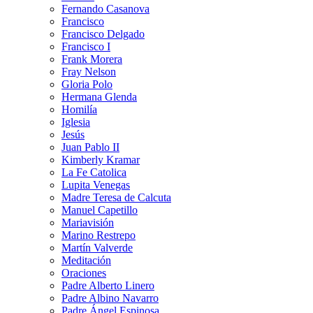
Fernando Casanova
Francisco
Francisco Delgado
Francisco I
Frank Morera
Fray Nelson
Gloria Polo
Hermana Glenda
Homilía
Iglesia
Jesús
Juan Pablo II
Kimberly Kramar
La Fe Catolica
Lupita Venegas
Madre Teresa de Calcuta
Manuel Capetillo
Mariavisión
Marino Restrepo
Martín Valverde
Meditación
Oraciones
Padre Alberto Linero
Padre Albino Navarro
Padre Ángel Espinosa