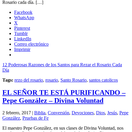
Rosario cada día. […]
Facebook
WhatsApp
X
Pinterest
Tumblr
LinkedIn
Correo electrónico
Imprimir
12 Poderosas Razones de los Santos para Rezar el Rosario Cada
Día
Tags:
rezo del rosario
,
rosario
,
Santo Rosario
,
santos catolicos
EL SEÑOR TE ESTÁ PURIFICANDO –
Pepe González – Divina Voluntad
2 febrero, 2017 |
Biblia
,
Conversión
,
Devociones
,
Dios
,
Jesús
,
Pepe
González
,
Pruebas de Fe
El maestro Pepe González, en sus clases de Divina Voluntad, nos