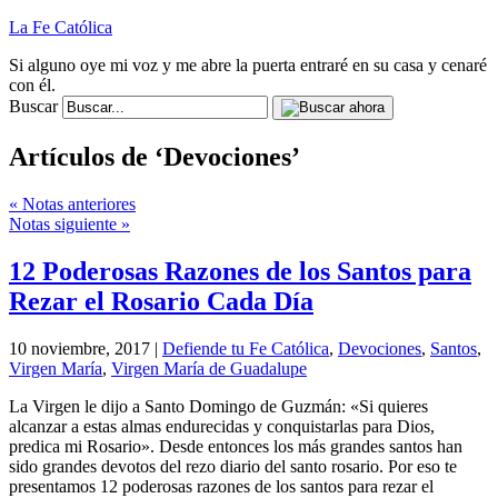
La Fe Católica
Si alguno oye mi voz y me abre la puerta entraré en su casa y cenaré
con él.
Buscar
Artículos de ‘Devociones’
« Notas anteriores
Notas siguiente »
12 Poderosas Razones de los Santos para
Rezar el Rosario Cada Día
10 noviembre, 2017 |
Defiende tu Fe Católica
,
Devociones
,
Santos
,
Virgen María
,
Virgen María de Guadalupe
La Virgen le dijo a Santo Domingo de Guzmán: «Si quieres
alcanzar a estas almas endurecidas y conquistarlas para Dios,
predica mi Rosario». Desde entonces los más grandes santos han
sido grandes devotos del rezo diario del santo rosario. Por eso te
presentamos 12 poderosas razones de los santos para rezar el