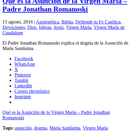
Qué es la Asunción de la Virgen María –
Padre Jonathan Romanoski
15 agosto, 2016 |
Apologética
,
Biblia
,
Defiende tu Fe Católica
,
Devociones
,
Dios
,
Iglesia
,
Jesús
,
Virgen María
,
Virgen María de
Guadalupe
El Padre Jonathan Romanoski explica el dogma de la Asunción de
María Santísima.
Facebook
WhatsApp
X
Pinterest
Tumblr
LinkedIn
Correo electrónico
Imprimir
Qué es la Asunción de la Virgen María – Padre Jonathan
Romanoski
Tags:
asunción
,
dogma
,
María Santísima
,
Virgen María