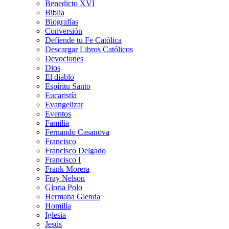
Benedicto XVI
Biblia
Biografías
Conversión
Defiende tu Fe Católica
Descargar Libros Católicos
Devociones
Dios
El diablo
Espíritu Santo
Eucaristía
Evangelizar
Eventos
Familia
Fernando Casanova
Francisco
Francisco Delgado
Francisco I
Frank Morera
Fray Nelson
Gloria Polo
Hermana Glenda
Homilía
Iglesia
Jesús