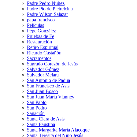
Padre Pedro Nuñez
Padre Pío de Pietrelcina
Padre Wilson Salazar
papa francisco
Películas
Pepe González
Pruebas de Fe
Restauración
Retiro Espiritual
Ricardo Castañón
Sacramentos
Sagrado Corazón de Jesús
Salvador Gómez
Salvador Melara
San Antonio de Padua
San Francisco de Asis
San Juan Bosco
San Juan María Vianney
San Pablo
San Pedro
Sanación
Santa Clara de Asís
Santa Faustina
Santa Margarita María Alacoque
Santa Teresita del Niño Jesús