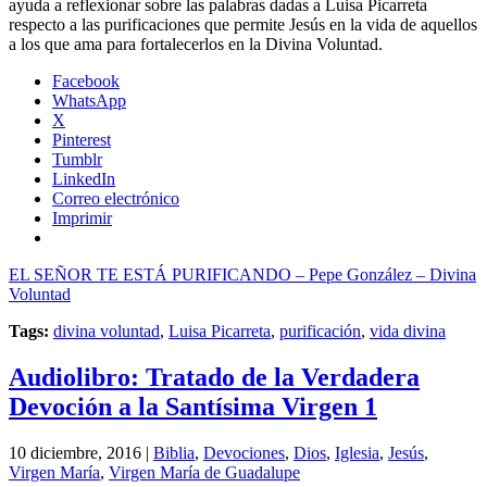
ayuda a reflexionar sobre las palabras dadas a Luisa Picarreta
respecto a las purificaciones que permite Jesús en la vida de aquellos
a los que ama para fortalecerlos en la Divina Voluntad.
Facebook
WhatsApp
X
Pinterest
Tumblr
LinkedIn
Correo electrónico
Imprimir
EL SEÑOR TE ESTÁ PURIFICANDO – Pepe González – Divina
Voluntad
Tags:
divina voluntad
,
Luisa Picarreta
,
purificación
,
vida divina
Audiolibro: Tratado de la Verdadera
Devoción a la Santísima Virgen 1
10 diciembre, 2016 |
Biblia
,
Devociones
,
Dios
,
Iglesia
,
Jesús
,
Virgen María
,
Virgen María de Guadalupe