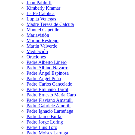
Juan Pablo II
Kimberly Kramar
La Fe Catolica
Lupita Venegas
Madre Teresa de Calcuta
Manuel Capetillo
Mariavisión
Marino Restrepo
Martín Valverde
Meditación
Oraciones
Padre Alberto Linero
Padre Albino Navarro
Padre Ángel Espinosa
Padre Ángel Peña
Padre Carlos Cancelado
Padre Emiliano Tardif
Padre Ernesto María Caro
Padre Flaviano Amatulli
Padre Gabriele Amorth
Padre Ignacio Larrañaga
Padre Jaime Burke
Padre Jorge Loring
Padre Luis Toro
Padre Moises Larraga