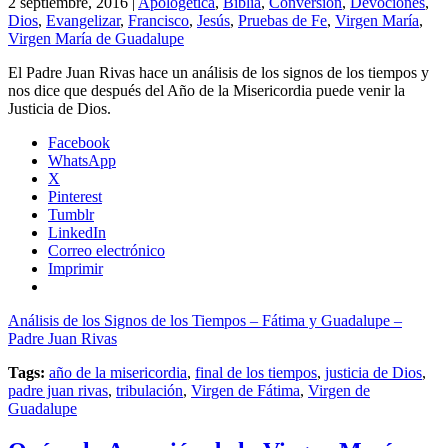
2 septiembre, 2016 |
Apologética
,
Biblia
,
Conversión
,
Devociones
,
Dios
,
Evangelizar
,
Francisco
,
Jesús
,
Pruebas de Fe
,
Virgen María
,
Virgen María de Guadalupe
El Padre Juan Rivas hace un análisis de los signos de los tiempos y
nos dice que después del Año de la Misericordia puede venir la
Justicia de Dios.
Facebook
WhatsApp
X
Pinterest
Tumblr
LinkedIn
Correo electrónico
Imprimir
Análisis de los Signos de los Tiempos – Fátima y Guadalupe –
Padre Juan Rivas
Tags:
año de la misericordia
,
final de los tiempos
,
justicia de Dios
,
padre juan rivas
,
tribulación
,
Virgen de Fátima
,
Virgen de
Guadalupe