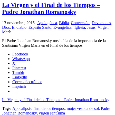
La Virgen y el Final de los Tiempos –
Padre Jonathan Romanosky
13 noviembre, 2015 |
Apologética
,
Biblia
,
Conversión
,
Devociones
,
Dios
,
El diablo
,
Espíritu Santo
,
Evangelizar
,
Iglesia
,
Jesús
,
Virgen
María
El Padre Jonathan Romanosky nos habla de la importancia de la
Santísima Virgen María en el Final de los tiempos.
Facebook
WhatsApp
X
Pinterest
Tumblr
LinkedIn
Correo electrónico
Imprimir
La Virgen y el Final de los Tiempos – Padre Jonathan Romanosky
Tags:
Apocalipsis
,
final de los tiempos
,
mujer vestida de sol
,
Padre
Jonathan Romanosky
,
virgen santísima