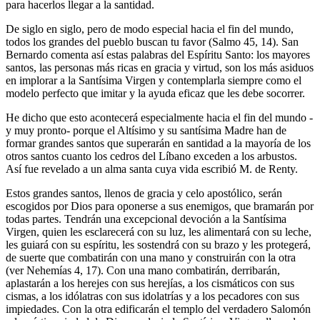
para hacerlos llegar a la santidad.
De siglo en siglo, pero de modo especial hacia el fin del mundo,
todos los grandes del pueblo buscan tu favor (Salmo 45, 14). San
Bernardo comenta así estas palabras del Espíritu Santo: los mayores
santos, las personas más ricas en gracia y virtud, son los más asiduos
en implorar a la Santísima Virgen y contemplarla siempre como el
modelo perfecto que imitar y la ayuda eficaz que les debe socorrer.
He dicho que esto acontecerá especialmente hacia el fin del mundo -
y muy pronto- porque el Altísimo y su santísima Madre han de
formar grandes santos que superarán en santidad a la mayoría de los
otros santos cuanto los cedros del Líbano exceden a los arbustos.
Así fue revelado a un alma santa cuya vida escribió M. de Renty.
Estos grandes santos, llenos de gracia y celo apostólico, serán
escogidos por Dios para oponerse a sus enemigos, que bramarán por
todas partes. Tendrán una excepcional devoción a la Santísima
Virgen, quien les esclarecerá con su luz, les alimentará con su leche,
les guiará con su espíritu, les sostendrá con su brazo y les protegerá,
de suerte que combatirán con una mano y construirán con la otra
(ver Nehemías 4, 17). Con una mano combatirán, derribarán,
aplastarán a los herejes con sus herejías, a los cismáticos con sus
cismas, a los idólatras con sus idolatrías y a los pecadores con sus
impiedades. Con la otra edificarán el templo del verdadero Salomón