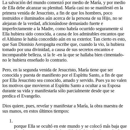
La salvación del mundo comenzó por medio de María, y por medio
de Ella debe alcanzar su plenitud. María casi no se manifestó en la
primera venida de Jesucristo, a fin de que los hombres, poco
instruidos e iluminados aún acerca de la persona de su Hijo, no se
alejaran de la verdad, aficionándose demasiado fuerte e
imperfectamente a la Madre, como habría ocurrido seguramente si
Ella hubiera sido conocida, a causa de los admirables encantos que
el Altísimo le había concedido aún en su exterior. Tan cierto es esto,
que San Dionisio Aeropagita escribe que, cuando la vio, la hubiera
tomado por una divinidad, a causa de sus secretos encantos e
incomparable belleza, si la fe -en la que se hallaba bien cimentado-
no le hubiera enseñado lo contrario.
Pero, en la segunda venida de Jesucristo, María tiene que ser
conocida y puesta de manifiesto por el Espíritu Santo, a fin de que
por Ella Jesucristo sea conocido, amado y servido. Pues ya no valen
los motivos que movieron al Espíritu Santo a ocultar a su Esposa
durante su vida y manifestarla sólo parcialmente desde que se
predica el Evangelio.
Dios quiere, pues, revelar y manifestar a María, la obra maestra de
sus manos, en estos últimos tiempos:
porque Ella se ocultó en este mundo y se colocó más baja que