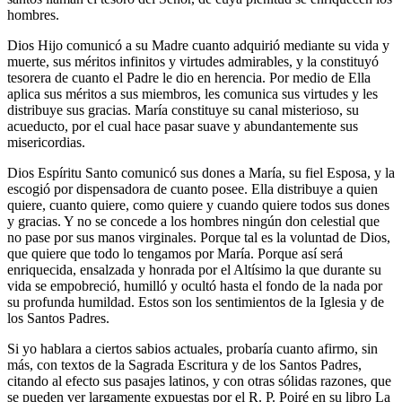
hombres.
Dios Hijo comunicó a su Madre cuanto adquirió mediante su vida y
muerte, sus méritos infinitos y virtudes admirables, y la constituyó
tesorera de cuanto el Padre le dio en herencia. Por medio de Ella
aplica sus méritos a sus miembros, les comunica sus virtudes y les
distribuye sus gracias. María constituye su canal misterioso, su
acueducto, por el cual hace pasar suave y abundantemente sus
misericordias.
Dios Espíritu Santo comunicó sus dones a María, su fiel Esposa, y la
escogió por dispensadora de cuanto posee. Ella distribuye a quien
quiere, cuanto quiere, como quiere y cuando quiere todos sus dones
y gracias. Y no se concede a los hombres ningún don celestial que
no pase por sus manos virginales. Porque tal es la voluntad de Dios,
que quiere que todo lo tengamos por María. Porque así será
enriquecida, ensalzada y honrada por el Altísimo la que durante su
vida se empobreció, humilló y ocultó hasta el fondo de la nada por
su profunda humildad. Estos son los sentimientos de la Iglesia y de
los Santos Padres.
Si yo hablara a ciertos sabios actuales, probaría cuanto afirmo, sin
más, con textos de la Sagrada Escritura y de los Santos Padres,
citando al efecto sus pasajes latinos, y con otras sólidas razones, que
se pueden ver largamente expuestas por el R. P. Poiré en su libro La