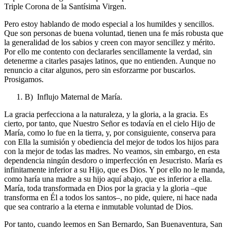
Triple Corona de la Santísima Virgen.
Pero estoy hablando de modo especial a los humildes y sencillos.
Que son personas de buena voluntad, tienen una fe más robusta que
la generalidad de los sabios y creen con mayor sencillez y mérito.
Por ello me contento con declararles sencillamente la verdad, sin
detenerme a citarles pasajes latinos, que no entienden. Aunque no
renuncio a citar algunos, pero sin esforzarme por buscarlos.
Prosigamos.
B) Influjo Maternal de María.
La gracia perfecciona a la naturaleza, y la gloria, a la gracia. Es
cierto, por tanto, que Nuestro Señor es todavía en el cielo Hijo de
María, como lo fue en la tierra, y, por consiguiente, conserva para
con Ella la sumisión y obediencia del mejor de todos los hijos para
con la mejor de todas las madres. No veamos, sin embargo, en esta
dependencia ningún desdoro o imperfección en Jesucristo. María es
infinitamente inferior a su Hijo, que es Dios. Y por ello no le manda,
como haría una madre a su hijo aquí abajo, que es inferior a ella.
María, toda transformada en Dios por la gracia y la gloria –que
transforma en Él a todos los santos–, no pide, quiere, ni hace nada
que sea contrario a la eterna e inmutable voluntad de Dios.
Por tanto, cuando leemos en San Bernardo, San Buenaventura, San