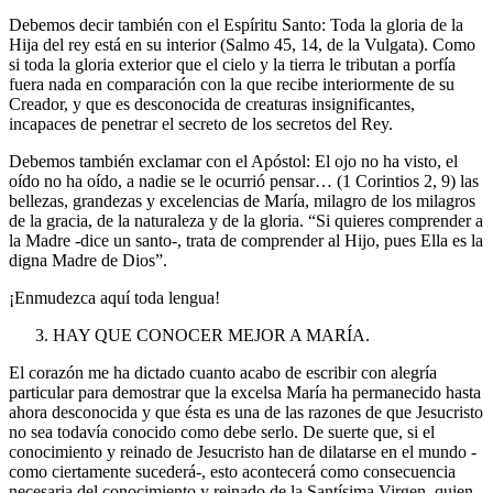
Debemos decir también con el Espíritu Santo: Toda la gloria de la
Hija del rey está en su interior (Salmo 45, 14, de la Vulgata). Como
si toda la gloria exterior que el cielo y la tierra le tributan a porfía
fuera nada en comparación con la que recibe interiormente de su
Creador, y que es desconocida de creaturas insignificantes,
incapaces de penetrar el secreto de los secretos del Rey.
Debemos también exclamar con el Apóstol: El ojo no ha visto, el
oído no ha oído, a nadie se le ocurrió pensar… (1 Corintios 2, 9) las
bellezas, grandezas y excelencias de María, milagro de los milagros
de la gracia, de la naturaleza y de la gloria. “Si quieres comprender a
la Madre -dice un santo-, trata de comprender al Hijo, pues Ella es la
digna Madre de Dios”.
¡Enmudezca aquí toda lengua!
HAY QUE CONOCER MEJOR A MARÍA.
El corazón me ha dictado cuanto acabo de escribir con alegría
particular para demostrar que la excelsa María ha permanecido hasta
ahora desconocida y que ésta es una de las razones de que Jesucristo
no sea todavía conocido como debe serlo. De suerte que, si el
conocimiento y reinado de Jesucristo han de dilatarse en el mundo -
como ciertamente sucederá-, esto acontecerá como consecuencia
necesaria del conocimiento y reinado de la Santísima Virgen, quien