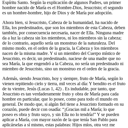
Espíritu Santo. Según la explicación de algunos Padres, un primer
hombre nacido de María es el Hombre-Dios, Jesucristo; el segundo
es un hombre-hombre, hijo de Dios y de María por adopción.
Ahora bien, si Jesucristo, Cabeza de la humanidad, ha nacido de
Ella, los predestinados, que son los miembros de esta Cabeza, deben
también, por consecuencia necesaria, nacer de Ella. Ninguna madre
da a luz la cabeza sin los miembros, ni los miembros sin la cabeza;
de lo contrario, aquello sería un monstruo de la naturaleza. Del
mismo modo, en el orden de la gracia, la Cabeza y los miembros
nacen de la misma madre. Y si un miembro del Cuerpo místico de
Jesucristo, es decir, un predestinado, naciese de una madre que no
sea María, la que engendró a la Cabeza, no sería un predestinado ni
miembro de Jesucristo, sino un monstruo en el orden de la gracia.
Además, siendo Jesucristo, hoy y siempre, fruto de María, según lo
vienen repitiendo cielo y tierra, mil veces al día: Y bendito es el fruto
de tu vientre, Jesús (Lucas 1, 42) . Es indudable, por tanto, que
Jesucristo es tan verdaderamente fruto y obra de María para cada
hombre en particular, que lo posee, como para todo el mundo en
general. De modo que, si algún fiel tiene a Jesucristo formado en su
corazón, puede decir con osadía: “¡Gracias mil a María; lo que
poseo es obra y fruto suyo, y sin Ella no lo tendría!” Y se pueden
aplicar a María, con mayor razón de la que tenía San Pablo para
aplicárselas a sí mismo, estas palabras: Hijos míos, otra vez me