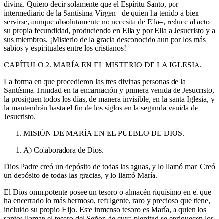
divina. Quiero decir solamente que el Espíritu Santo, por
intermediario de la Santísima Virgen –de quien ha tenido a bien
servirse, aunque absolutamente no necesita de Ella–, reduce al acto
su propia fecundidad, produciendo en Ella y por Ella a Jesucristo y a
sus miembros. ¡Misterio de la gracia desconocido aun por los más
sabios y espirituales entre los cristianos!
CAPÍTULO 2. MARÍA EN EL MISTERIO DE LA IGLESIA.
La forma en que procedieron las tres divinas personas de la
Santísima Trinidad en la encarnación y primera venida de Jesucristo,
la prosiguen todos los días, de manera invisible, en la santa Iglesia, y
la mantendrán hasta el fin de los siglos en la segunda venida de
Jesucristo.
MISIÓN DE MARÍA EN EL PUEBLO DE DIOS.
A) Colaboradora de Dios.
Dios Padre creó un depósito de todas las aguas, y lo llamó mar. Creó
un depósito de todas las gracias, y lo llamó María.
El Dios omnipotente posee un tesoro o almacén riquísimo en el que
ha encerrado lo más hermoso, refulgente, raro y precioso que tiene,
incluido su propio Hijo. Este inmenso tesoro es María, a quien los
santos llaman el tesoro del Señor, de cuya plenitud se enriquecen los