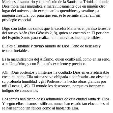
María es el santuario y tabernáculo de la Santísima Trinidad, donde
Dios mora más magnífica y maravillosamente que en ningún otro
lugar del universo, sin exceptuar los querubines y serafines; a
ninguna creatura, por pura que sea, se le permite entrar allí sin
privilegio especial.
Digo con todos los santos que la excelsa María es el paraíso terrestre
del nuevo Adán (Ver Génesis 2, 8), quien se encarnó en Él por obra
del Espíritu Santo para realizar allí maravillas incomprensibles.
Ella es el sublime y divino mundo de Dios, lleno de bellezas y
tesoros inefables.
Es la magnificencia del Altísimo, quien ocultó allí, como en su seno,
a su Unigénito, y con Él lo más excelente y precioso.
¡Oh! ¡Qué portentos y misterios ha ocultado Dios en esta admirable
creatura, como Ella misma se ve obligada a confesarlo –no obstante
su profunda humildad–: ¡El Poderoso ha hecho obras grandes por
mí! (Lucas 1, 49). El mundo los desconoce, porque es incapaz e
indigno de conocerlos.
Los santos han dicho cosas admirables de esta ciudad santa de Dios.
Y según ellos mismos testifican, nunca han estado tan elocuentes ni
se han sentido tan felices como al hablar de Ella.