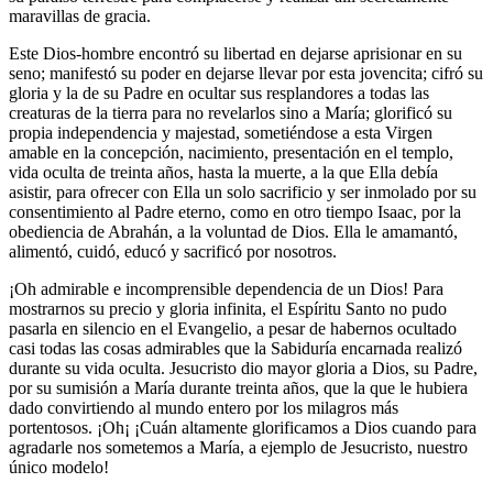
maravillas de gracia.
Este Dios-hombre encontró su libertad en dejarse aprisionar en su
seno; manifestó su poder en dejarse llevar por esta jovencita; cifró su
gloria y la de su Padre en ocultar sus resplandores a todas las
creaturas de la tierra para no revelarlos sino a María; glorificó su
propia independencia y majestad, sometiéndose a esta Virgen
amable en la concepción, nacimiento, presentación en el templo,
vida oculta de treinta años, hasta la muerte, a la que Ella debía
asistir, para ofrecer con Ella un solo sacrificio y ser inmolado por su
consentimiento al Padre eterno, como en otro tiempo Isaac, por la
obediencia de Abrahán, a la voluntad de Dios. Ella le amamantó,
alimentó, cuidó, educó y sacrificó por nosotros.
¡Oh admirable e incomprensible dependencia de un Dios! Para
mostrarnos su precio y gloria infinita, el Espíritu Santo no pudo
pasarla en silencio en el Evangelio, a pesar de habernos ocultado
casi todas las cosas admirables que la Sabiduría encarnada realizó
durante su vida oculta. Jesucristo dio mayor gloria a Dios, su Padre,
por su sumisión a María durante treinta años, que la que le hubiera
dado convirtiendo al mundo entero por los milagros más
portentosos. ¡Oh¡ ¡Cuán altamente glorificamos a Dios cuando para
agradarle nos sometemos a María, a ejemplo de Jesucristo, nuestro
único modelo!