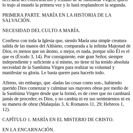
lo trajo al mundo la primera vez y lo hará resplandecer la segunda.
PRIMERA PARTE. MARÍA EN LA HISTORIA DE LA
SALVACIÓN.
NECESIDAD DEL CULTO A MARÍA.
Confieso con toda la Iglesia que, siendo María una simple creatura
salida de las manos del Altísimo, comparada a la infinita Majestad de
Dios, es menos que un átomo, o mejor, es nada, porque sólo Él es el
que es (Éxodo 3, 14). Por consiguiente, este gran Señor, siempre
independiente y suficiente a sí mismo, no tiene ni ha tenido absoluta
necesidad de la Santísima Virgen para realizar su voluntad y
manifestar su gloria. Le basta querer para hacerlo todo.
Afirmo, sin embargo, que -dadas las cosas como son-, habiendo
querido Dios comenzar y culminar sus mayores obras por medio de
la Santísima Virgen desde que la formó, es de creer que no cambiará
jamás de proceder; es Dios, y no cambia ni en sus sentimientos ni en
su manera de obrar (Malaquías 3, 6; Romanos 11, 29; Hebreos 1,
12).
CAPÍTULO 1. MARÍA EN EL MISTERIO DE CRISTO.
EN LA ENCARNACIÓN.