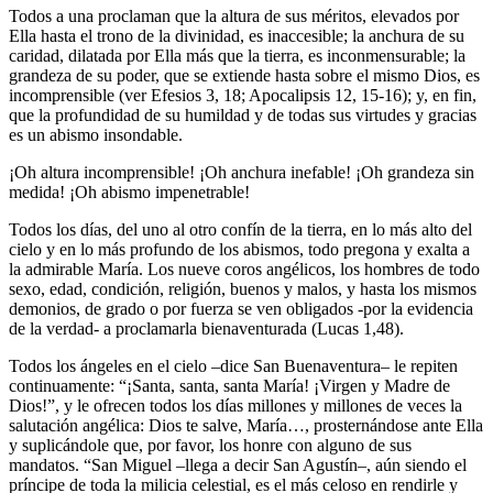
Todos a una proclaman que la altura de sus méritos, elevados por
Ella hasta el trono de la divinidad, es inaccesible; la anchura de su
caridad, dilatada por Ella más que la tierra, es inconmensurable; la
grandeza de su poder, que se extiende hasta sobre el mismo Dios, es
incomprensible (ver Efesios 3, 18; Apocalipsis 12, 15-16); y, en fin,
que la profundidad de su humildad y de todas sus virtudes y gracias
es un abismo insondable.
¡Oh altura incomprensible! ¡Oh anchura inefable! ¡Oh grandeza sin
medida! ¡Oh abismo impenetrable!
Todos los días, del uno al otro confín de la tierra, en lo más alto del
cielo y en lo más profundo de los abismos, todo pregona y exalta a
la admirable María. Los nueve coros angélicos, los hombres de todo
sexo, edad, condición, religión, buenos y malos, y hasta los mismos
demonios, de grado o por fuerza se ven obligados -por la evidencia
de la verdad- a proclamarla bienaventurada (Lucas 1,48).
Todos los ángeles en el cielo –dice San Buenaventura– le repiten
continuamente: “¡Santa, santa, santa María! ¡Virgen y Madre de
Dios!”, y le ofrecen todos los días millones y millones de veces la
salutación angélica: Dios te salve, María…, prosternándose ante Ella
y suplicándole que, por favor, los honre con alguno de sus
mandatos. “San Miguel –llega a decir San Agustín–, aún siendo el
príncipe de toda la milicia celestial, es el más celoso en rendirle y