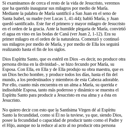
Si examinamos de cerca el resto de la vida de Jesucristo, veremos
que ha querido inaugurar sus milagros por medio de María.
Mediante la palabra de María santificó a San Juan en el seno de
Santa Isabel, su madre (ver Lucas 1, 41-44); habló María, y Juan
quedó santificado. Este fue el primero y mayor milagro de Jesucristo
en el orden de la gracia. Ante la humilde plegaria de María, convirtió
el agua en vino en las bodas de Caná (ver Juan 2, 1-12). Era su
primer milagro en el orden de la naturaleza. Comenzó y continuó
sus milagros por medio de María, y por medio de Ella los seguirá
realizando hasta el fin de los siglos.
Dios Espíritu Santo, que es estéril en Dios –es decir, no produce otra
persona divina en la divinidad–, se hizo fecundo por María, su
Esposa. Con Ella, en Ella y de Ella produjo su obra maestra, que es
un Dios hecho hombre, y produce todos los días, hasta el fin del
mundo, a los predestinados y miembros de esta Cabeza adorable.
Por ello, cuanto más encuentra en un alma a María, su querida e
indisoluble Esposa, tanto más poderoso y dinámico se muestra el
Espíritu Santo para producir a Jesucristo en esa alma y a ésta en
Jesucristo.
No quiero decir con esto que la Santísima Virgen dé al Espíritu
Santo la fecundidad, como si Él no la tuviese, ya que, siendo Dios,
posee la fecundidad o capacidad de producir tanto como el Padre y
el Hijo, aunque no la reduce al acto al no producir otra persona