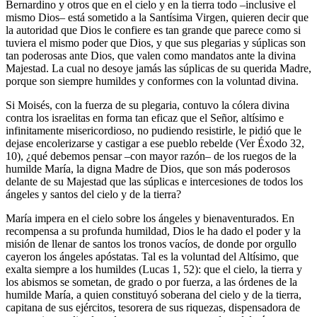
Bernardino y otros que en el cielo y en la tierra todo –inclusive el
mismo Dios– está sometido a la Santísima Virgen, quieren decir que
la autoridad que Dios le confiere es tan grande que parece como si
tuviera el mismo poder que Dios, y que sus plegarias y súplicas son
tan poderosas ante Dios, que valen como mandatos ante la divina
Majestad. La cual no desoye jamás las súplicas de su querida Madre,
porque son siempre humildes y conformes con la voluntad divina.
Si Moisés, con la fuerza de su plegaria, contuvo la cólera divina
contra los israelitas en forma tan eficaz que el Señor, altísimo e
infinitamente misericordioso, no pudiendo resistirle, le pidió que le
dejase encolerizarse y castigar a ese pueblo rebelde (Ver Éxodo 32,
10), ¿qué debemos pensar –con mayor razón– de los ruegos de la
humilde María, la digna Madre de Dios, que son más poderosos
delante de su Majestad que las súplicas e intercesiones de todos los
ángeles y santos del cielo y de la tierra?
María impera en el cielo sobre los ángeles y bienaventurados. En
recompensa a su profunda humildad, Dios le ha dado el poder y la
misión de llenar de santos los tronos vacíos, de donde por orgullo
cayeron los ángeles apóstatas. Tal es la voluntad del Altísimo, que
exalta siempre a los humildes (Lucas 1, 52): que el cielo, la tierra y
los abismos se sometan, de grado o por fuerza, a las órdenes de la
humilde María, a quien constituyó soberana del cielo y de la tierra,
capitana de sus ejércitos, tesorera de sus riquezas, dispensadora de