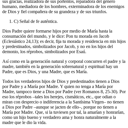
sus gracias, realizadora de sus portentos, reparadora del género
humano, mediadora de los hombres, exterminadora de los enemigos
de Dios y fiel compañera de su grandeza y de sus triunfos.
C) Señal de fe auténtica.
Dios Padre quiere formarse hijos por medio de María hasta la
consumación del mundo, y le dice: Pon tu morada en Jacob
(Eclesiástico 24,13); es decir, fija tu morada y residencia en mis hijos
y predestinados, simbolizados por Jacob, y no en los hijos del
demonio, los réprobos, simbolizados por Esaú.
Así como en la generación natural y corporal concurren el padre y la
madre, también en la generación sobrenatural y espiritual hay un
Padre, que es Dios, y una Madre, que es María.
Todos los verdaderos hijos de Dios y predestinados tienen a Dios
por Padre y a María por Madre. Y quien no tenga a María por
Madre, tampoco tiene a Dios por Padre (ver Romanos 8, 25-30). Por
eso los réprobos –tales los herejes, cismáticos, etc., que odian o
miran con desprecio o indiferencia a la Santísima Virgen– no tienen
a Dios por Padre –aunque se jacten de ello–, porque no tienen a
María por Madre. Que, si la tuviesen por tal, la amarían y honrarían,
como un hijo bueno y verdadero ama y honra naturalmente a la
madre que le dio la vida.