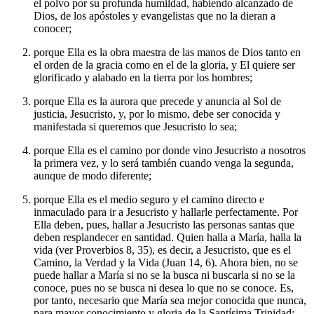
el polvo por su profunda humildad, habiendo alcanzado de
Dios, de los apóstoles y evangelistas que no la dieran a
conocer;
porque Ella es la obra maestra de las manos de Dios tanto en
el orden de la gracia como en el de la gloria, y El quiere ser
glorificado y alabado en la tierra por los hombres;
porque Ella es la aurora que precede y anuncia al Sol de
justicia, Jesucristo, y, por lo mismo, debe ser conocida y
manifestada si queremos que Jesucristo lo sea;
porque Ella es el camino por donde vino Jesucristo a nosotros
la primera vez, y lo será también cuando venga la segunda,
aunque de modo diferente;
porque Ella es el medio seguro y el camino directo e
inmaculado para ir a Jesucristo y hallarle perfectamente. Por
Ella deben, pues, hallar a Jesucristo las personas santas que
deben resplandecer en santidad. Quien halla a María, halla la
vida (ver Proverbios 8, 35), es decir, a Jesucristo, que es el
Camino, la Verdad y la Vida (Juan 14, 6). Ahora bien, no se
puede hallar a María si no se la busca ni buscarla si no se la
conoce, pues no se busca ni desea lo que no se conoce. Es,
por tanto, necesario que María sea mejor conocida que nunca,
para mayor conocimiento y gloria de la Santísima Trinidad;