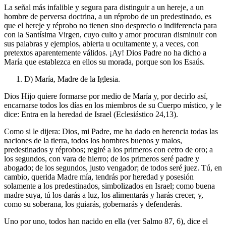
La señal más infalible y segura para distinguir a un hereje, a un
hombre de perversa doctrina, a un réprobo de un predestinado, es
que el hereje y réprobo no tienen sino desprecio o indiferencia para
con la Santísima Virgen, cuyo culto y amor procuran disminuir con
sus palabras y ejemplos, abierta u ocultamente y, a veces, con
pretextos aparentemente válidos. ¡Ay! Dios Padre no ha dicho a
María que establezca en ellos su morada, porque son los Esaús.
D) María, Madre de la Iglesia.
Dios Hijo quiere formarse por medio de María y, por decirlo así,
encarnarse todos los días en los miembros de su Cuerpo místico, y le
dice: Entra en la heredad de Israel (Eclesiástico 24,13).
Como si le dijera: Dios, mi Padre, me ha dado en herencia todas las
naciones de la tierra, todos los hombres buenos y malos,
predestinados y réprobos; regiré a los primeros con cetro de oro; a
los segundos, con vara de hierro; de los primeros seré padre y
abogado; de los segundos, justo vengador; de todos seré juez. Tú, en
cambio, querida Madre mía, tendrás por heredad y posesión
solamente a los predestinados, simbolizados en Israel; como buena
madre suya, tú los darás a luz, los alimentarás y harás crecer, y,
como su soberana, los guiarás, gobernarás y defenderás.
Uno por uno, todos han nacido en ella (ver Salmo 87, 6), dice el