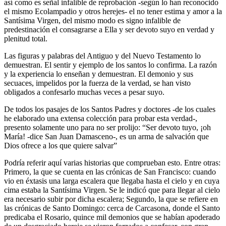
así como es señal infalible de reprobación -según lo han reconocido
el mismo Ecolampadio y otros herejes- el no tener estima y amor a la
Santísima Virgen, del mismo modo es signo infalible de
predestinación el consagrarse a Ella y ser devoto suyo en verdad y
plenitud total.
Las figuras y palabras del Antiguo y del Nuevo Testamento lo
demuestran. El sentir y ejemplo de los santos lo confirma. La razón
y la experiencia lo enseñan y demuestran. El demonio y sus
secuaces, impelidos por la fuerza de la verdad, se han visto
obligados a confesarlo muchas veces a pesar suyo.
De todos los pasajes de los Santos Padres y doctores -de los cuales
he elaborado una extensa colección para probar esta verdad-,
presento solamente uno para no ser prolijo: “Ser devoto tuyo, ¡oh
María! -dice San Juan Damasceno-, es un arma de salvación que
Dios ofrece a los que quiere salvar”
Podría referir aquí varias historias que comprueban esto. Entre otras:
Primero, la que se cuenta en las crónicas de San Francisco: cuando
vio en éxtasis una larga escalera que llegaba hasta el cielo y en cuya
cima estaba la Santísima Virgen. Se le indicó que para llegar al cielo
era necesario subir por dicha escalera; Segundo, la que se refiere en
las crónicas de Santo Domingo: cerca de Carcasona, donde el Santo
predicaba el Rosario, quince mil demonios que se habían apoderado