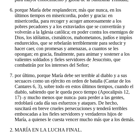
porque María debe resplandecer, más que nunca, en los
últimos tiempos en misericordia, poder y gracia: en
misericordia, para recoger y acoger amorosamente a los
pobres pecadores y a los extraviados que se convertirán y
volverán a la Iglesia católica; en poder contra los enemigos de
Dios, los idólatras, cismáticos, mahometanos, judíos e impíos
endurecidos, que se rebelarán terriblemente para seducir y
hacer caer, con promesas y amenazas, a cuantos se les
opongan; en gracia, finalmente, para animar y sostener a los
valientes soldados y fieles servidores de Jesucristo, que
combatirán por los intereses del Señor;
por último, porque María debe ser terrible al diablo y a sus
secuaces como un ejército en orden de batalla (Cantar de los
Cantares 6, 3), sobre todo en estos últimos tiempos, cuando el
diablo, sabiendo que le queda poco tiempo (Apocalipsis 12,
17) -y mucho menos que nunca- para perder a las gentes,
redoblará cada día sus esfuerzos y ataques. De hecho,
suscitará en breve crueles persecuciones y tenderá terribles
emboscadas a los fieles servidores y verdaderos hijos de
María, a quienes le cuesta vencer mucho más que a los demás.
MARÍA EN LA LUCHA FINAL.