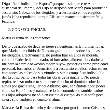
Digo “fiel e indisoluble Esposa” porque desde que este Amor
sustancial del Padre y del Hijo se desposó con María para producir a
Jesucristo, Cabeza de los elegidos, y a Jesucristo en los elegidos,
jamás la ha repudiado, porque Ella se ha mantenido siempre fiel y
fecunda.
CONSECUENCIAS.
María es reina de los corazones.
De lo que acabo de decir se sigue evidentemente: En primer lugar,
que María ha recibido de Dios un gran dominio sobre las almas de
los elegidos. Efectivamente, no podría fijar en ellos su morada,
como el Padre le ha ordenado, ni formarlos, alimentarlos, darlos a
luz para la eternidad –como madre suya–, poseerlos como propiedad
personal, formarlos en Jesucristo y a Jesucristo en ellos, echar en sus
corazones las raíces de sus virtudes y ser la compañera indisoluble
del Espíritu Santo para todas las obras de la gracia… No puede,
repito, realizar todo esto si no tiene derecho ni dominio sobre las
almas por gracia singular del Altísimo, que, habiéndole dado poder
sobre su Hijo único y natural, se lo ha comunicado también sobre
sus hijos adoptivos no sólo en cuanto al cuerpo -lo cual sería poca
cosa-, sino también en cuanto al alma.
María es la Reina del cielo y de la tierra por gracia, como Cristo es