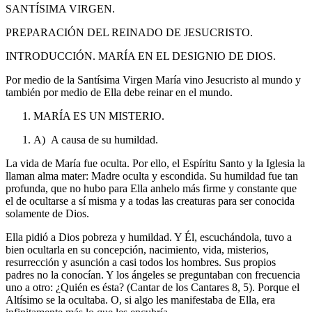
SANTÍSIMA VIRGEN.
PREPARACIÓN DEL REINADO DE JESUCRISTO.
INTRODUCCIÓN.
MARÍA EN EL DESIGNIO DE DIOS.
Por medio de la Santísima Virgen María vino Jesucristo al mundo y
también por medio de Ella debe reinar en el mundo.
MARÍA ES UN MISTERIO.
A) A causa de su humildad.
La vida de María fue oculta. Por ello, el Espíritu Santo y la Iglesia la
llaman alma mater: Madre oculta y escondida. Su humildad fue tan
profunda, que no hubo para Ella anhelo más firme y constante que
el de ocultarse a sí misma y a todas las creaturas para ser conocida
solamente de Dios.
Ella pidió a Dios pobreza y humildad. Y Él, escuchándola, tuvo a
bien ocultarla en su concepción, nacimiento, vida, misterios,
resurrección y asunción a casi todos los hombres. Sus propios
padres no la conocían. Y los ángeles se preguntaban con frecuencia
uno a otro: ¿Quién es ésta? (Cantar de los Cantares 8, 5). Porque el
Altísimo se la ocultaba. O, si algo les manifestaba de Ella, era