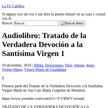
La Fe Católica
Si alguno oye mi voz y me abre la puerta entraré en su casa y cenaré
con él.
Buscar
Audiolibro: Tratado de la
Verdadera Devoción a la
Santísima Virgen 1
10 diciembre, 2016 |
Biblia
,
Devociones
,
Dios
,
Iglesia
,
Jesús
,
Virgen María
,
Virgen María de Guadalupe
0
Primera parte del Tratado de la Verdadera Devoción a la Santísima
Virgen María de San Luis María Grignion de Montfort.
https://www.youtube.com/watch?v=Y57BWVxwmzk
TRATADO DE LA VERDADERA DEVOCIÓN A LA