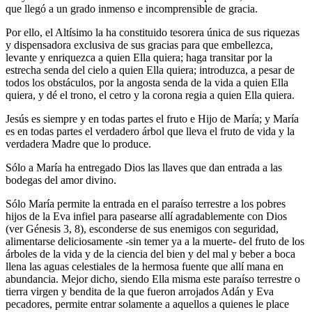
que llegó a un grado inmenso e incomprensible de gracia.
Por ello, el Altísimo la ha constituido tesorera única de sus riquezas
y dispensadora exclusiva de sus gracias para que embellezca,
levante y enriquezca a quien Ella quiera; haga transitar por la
estrecha senda del cielo a quien Ella quiera; introduzca, a pesar de
todos los obstáculos, por la angosta senda de la vida a quien Ella
quiera, y dé el trono, el cetro y la corona regia a quien Ella quiera.
Jesús es siempre y en todas partes el fruto e Hijo de María; y María
es en todas partes el verdadero árbol que lleva el fruto de vida y la
verdadera Madre que lo produce.
Sólo a María ha entregado Dios las llaves que dan entrada a las
bodegas del amor divino.
Sólo María permite la entrada en el paraíso terrestre a los pobres
hijos de la Eva infiel para pasearse allí agradablemente con Dios
(ver Génesis 3, 8), esconderse de sus enemigos con seguridad,
alimentarse deliciosamente -sin temer ya a la muerte- del fruto de los
árboles de la vida y de la ciencia del bien y del mal y beber a boca
llena las aguas celestiales de la hermosa fuente que allí mana en
abundancia. Mejor dicho, siendo Ella misma este paraíso terrestre o
tierra virgen y bendita de la que fueron arrojados Adán y Eva
pecadores, permite entrar solamente a aquellos a quienes le place