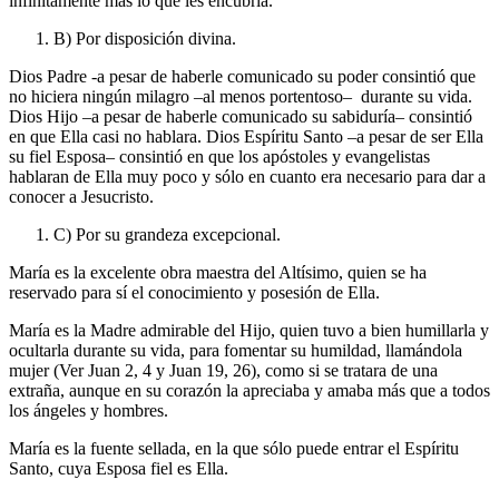
infinitamente más lo que les encubría.
B) Por disposición divina.
Dios Padre -a pesar de haberle comunicado su poder consintió que
no hiciera ningún milagro –al menos portentoso– durante su vida.
Dios Hijo –a pesar de haberle comunicado su sabiduría– consintió
en que Ella casi no hablara. Dios Espíritu Santo –a pesar de ser Ella
su fiel Esposa– consintió en que los apóstoles y evangelistas
hablaran de Ella muy poco y sólo en cuanto era necesario para dar a
conocer a Jesucristo.
C) Por su grandeza excepcional.
María es la excelente obra maestra del Altísimo, quien se ha
reservado para sí el conocimiento y posesión de Ella.
María es la Madre admirable del Hijo, quien tuvo a bien humillarla y
ocultarla durante su vida, para fomentar su humildad, llamándola
mujer (Ver Juan 2, 4 y Juan 19, 26), como si se tratara de una
extraña, aunque en su corazón la apreciaba y amaba más que a todos
los ángeles y hombres.
María es la fuente sellada, en la que sólo puede entrar el Espíritu
Santo, cuya Esposa fiel es Ella.