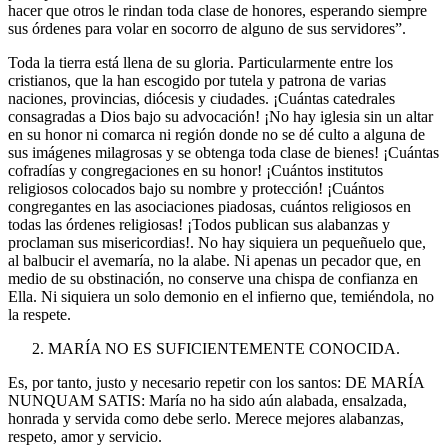
hacer que otros le rindan toda clase de honores, esperando siempre
sus órdenes para volar en socorro de alguno de sus servidores”.
Toda la tierra está llena de su gloria. Particularmente entre los
cristianos, que la han escogido por tutela y patrona de varias
naciones, provincias, diócesis y ciudades. ¡Cuántas catedrales
consagradas a Dios bajo su advocación! ¡No hay iglesia sin un altar
en su honor ni comarca ni región donde no se dé culto a alguna de
sus imágenes milagrosas y se obtenga toda clase de bienes! ¡Cuántas
cofradías y congregaciones en su honor! ¡Cuántos institutos
religiosos colocados bajo su nombre y protección! ¡Cuántos
congregantes en las asociaciones piadosas, cuántos religiosos en
todas las órdenes religiosas! ¡Todos publican sus alabanzas y
proclaman sus misericordias!. No hay siquiera un pequeñuelo que,
al balbucir el avemaría, no la alabe. Ni apenas un pecador que, en
medio de su obstinación, no conserve una chispa de confianza en
Ella. Ni siquiera un solo demonio en el infierno que, temiéndola, no
la respete.
MARÍA NO ES SUFICIENTEMENTE CONOCIDA.
Es, por tanto, justo y necesario repetir con los santos: DE MARÍA
NUNQUAM SATIS: María no ha sido aún alabada, ensalzada,
honrada y servida como debe serlo. Merece mejores alabanzas,
respeto, amor y servicio.