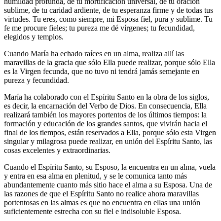
humildad profunda, de tu mortificación universal, de tu oración
sublime, de tu caridad ardiente, de tu esperanza firme y de todas tus
virtudes. Tu eres, como siempre, mi Esposa fiel, pura y sublime. Tu
fe me procure fieles; tu pureza me dé vírgenes; tu fecundidad,
elegidos y templos.
Cuando María ha echado raíces en un alma, realiza allí las
maravillas de la gracia que sólo Ella puede realizar, porque sólo Ella
es la Virgen fecunda, que no tuvo ni tendrá jamás semejante en
pureza y fecundidad.
María ha colaborado con el Espíritu Santo en la obra de los siglos,
es decir, la encarnación del Verbo de Dios. En consecuencia, Ella
realizará también los mayores portentos de los últimos tiempos: la
formación y educación de los grandes santos, que vivirán hacia el
final de los tiempos, están reservados a Ella, porque sólo esta Virgen
singular y milagrosa puede realizar, en unión del Espíritu Santo, las
cosas excelentes y extraordinarias.
Cuando el Espíritu Santo, su Esposo, la encuentra en un alma, vuela
y entra en esa alma en plenitud, y se le comunica tanto más
abundantemente cuanto más sitio hace el alma a su Esposa. Una de
las razones de que el Espíritu Santo no realice ahora maravillas
portentosas en las almas es que no encuentra en ellas una unión
suficientemente estrecha con su fiel e indisoluble Esposa.