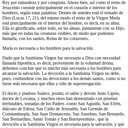
Rey por naturaleza y por conquista. Ahora bien, así como el reino de
Jesucristo consiste principalmente en el corazón o interior de los
hombres, según estas palabras: Dentro de ustedes está el reinado de
Dios (Lucas 17, 21), del mismo modo el reino de la Virgen María
está principalmente en el interior del hombre, es decir, en su alma.
Ella es glorificada, sobre todo, en las almas, juntamente con su Hijo,
más que en todas las creaturas visibles, de modo que podemos
llamarla, con los santos, Reina de los corazones.
María es necesaria a los hombres para la salvación.
Dado que la Santísima Virgen fue necesaria a Dios con necesidad
llamada hipotética, es decir, proveniente de la voluntad divina,
debemos concluir que es mucho más necesaria a los hombres para
alcanzar la salvación. La devoción a la Santísima Virgen no debe,
pues, confundirse con las devociones a los demás santos, como si no
fuese más necesaria que ellas y sólo de supererogación.
El docto y piadoso Suárez, jesuita; el sabio y devoto Justo Lipsio,
doctor de Lovaina, y muchos otros han demostrado con pruebas
irrefutables, tomadas de los Padres -como San Agustín, San Efrén,
diácono de Edesa; San Cirilo de Jerusalén, San Germán de
Constantinopla, San Juan Damasceno, San Anselmo, San Bernardo,
San Bernardino, Santo Tomás y San Buenaventura-, que la
devoción a la Santísima Virgen es necesaria para la salvación, y que