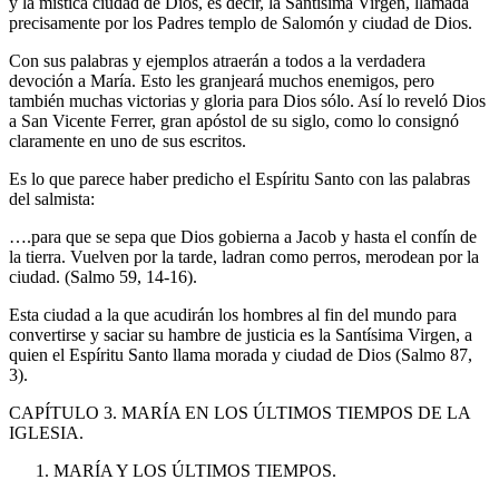
y la mística ciudad de Dios, es decir, la Santísima Virgen, llamada
precisamente por los Padres templo de Salomón y ciudad de Dios.
Con sus palabras y ejemplos atraerán a todos a la verdadera
devoción a María. Esto les granjeará muchos enemigos, pero
también muchas victorias y gloria para Dios sólo. Así lo reveló Dios
a San Vicente Ferrer, gran apóstol de su siglo, como lo consignó
claramente en uno de sus escritos.
Es lo que parece haber predicho el Espíritu Santo con las palabras
del salmista:
….para que se sepa que Dios gobierna a Jacob y hasta el confín de
la tierra. Vuelven por la tarde, ladran como perros, merodean por la
ciudad. (Salmo 59, 14-16).
Esta ciudad a la que acudirán los hombres al fin del mundo para
convertirse y saciar su hambre de justicia es la Santísima Virgen, a
quien el Espíritu Santo llama morada y ciudad de Dios (Salmo 87,
3).
CAPÍTULO 3. MARÍA EN LOS ÚLTIMOS TIEMPOS DE LA
IGLESIA.
MARÍA Y LOS ÚLTIMOS TIEMPOS.