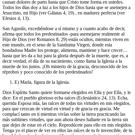
causan dolores de parto hasta que Cristo tome forma en ustedes.
Todos los días doy a luz a los hijos de Dios hasta que se asemejen a
Jesucristo, mi Hijo (ver Gálatas 4, 19) , en madurez perfecta (ver
Efesios 4, 13).
San Agustín, excediéndose a sí mismo y a cuanto acabo de decir,
afirma que todos los predestinados -para asemejarse realmente al
Hijo de Dios (ver Romanos 8, 29) están ocultos, mientras viven en
este mundo, en el seno de la Santísima Virgen, donde esta
bondadosa Madre los protege, alimenta, mantiene y hace crecer…
hasta que les da a luz para la gloria después de la muerte, que es, a
decir verdad, el día de su nacimiento, como llama la Iglesia a la
muerte de los justos. ¡Oh misterio de la gracia, desconocido de los
réprobos y poco conocido de los predestinados!
E) María, figura de la Iglesia.
Dios Espíritu Santo quiere formarse elegidos en Ella y por Ella, y le
dice: En el pueblo glorioso echa raíces (Eclesiástico 24, 13). Echa,
querida Esposa mía, las raíces de todas tus virtudes en mis elegidos,
para que crezcan de virtud en virtud y de gracia en gracia. Me
complací tanto en ti mientras vivías sobre la tierra practicando las
más sublimes virtudes, que aun ahora deseo hallarte en la tierra sin
que dejes de estar en el cielo. Reprodúcete para ello en mis elegidos.
Tenga yo el placer de ver en ellos las raíces de tu fe invencible, de tu