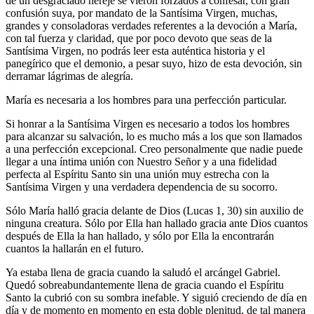
de un desgraciado hereje se vieron forzados a confesar, con gran
confusión suya, por mandato de la Santísima Virgen, muchas,
grandes y consoladoras verdades referentes a la devoción a María,
con tal fuerza y claridad, que por poco devoto que seas de la
Santísima Virgen, no podrás leer esta auténtica historia y el
panegírico que el demonio, a pesar suyo, hizo de esta devoción, sin
derramar lágrimas de alegría.
María es necesaria a los hombres para una perfección particular.
Si honrar a la Santísima Virgen es necesario a todos los hombres
para alcanzar su salvación, lo es mucho más a los que son llamados
a una perfección excepcional. Creo personalmente que nadie puede
llegar a una íntima unión con Nuestro Señor y a una fidelidad
perfecta al Espíritu Santo sin una unión muy estrecha con la
Santísima Virgen y una verdadera dependencia de su socorro.
Sólo María halló gracia delante de Dios (Lucas 1, 30) sin auxilio de
ninguna creatura. Sólo por Ella han hallado gracia ante Dios cuantos
después de Ella la han hallado, y sólo por Ella la encontrarán
cuantos la hallarán en el futuro.
Ya estaba llena de gracia cuando la saludó el arcángel Gabriel.
Quedó sobreabundantemente llena de gracia cuando el Espíritu
Santo la cubrió con su sombra inefable. Y siguió creciendo de día en
día y de momento en momento en esta doble plenitud, de tal manera