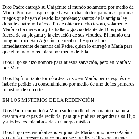
Dios Padre entregó su Unigénito al mundo solamente por medio de
María. Por más suspiros que hayan exhalado los patriarcas, por más
ruegos que hayan elevado los profetas y santos de la antigua ley
durante cuatro mil años a fin de obtener dicho tesoro, solamente
María lo ha merecido y ha hallado gracia delante de Dios por la
fuerza de su plegaria y la elevación de sus virtudes. El mundo era
indigno –dice San Agustín– de recibir al Hijo de Dios
inmediatamente de manos del Padre, quien lo entregó a María para
que el mundo lo recibiera por medio de Ella.
Dios Hijo se hizo hombre para nuestra salvación, pero en María y
por María.
Dios Espíritu Santo formó a Jesucristo en María, pero después de
haberle pedido su consentimiento por medio de uno de los primeros
ministros de su corte.
EN LOS MISTERIOS DE LA REDENCIÓN.
Dios Padre comunicó a María su fecundidad, en cuanto una pura
creatura era capaz de recibirla, para que pudiera engendrar a su Hijo
y a todos los miembros de su Cuerpo místico.
Dios Hijo descendió al seno virginal de María como nuevo Adán a
su paraíso terrestre para complacerse y realizar allí secretamente