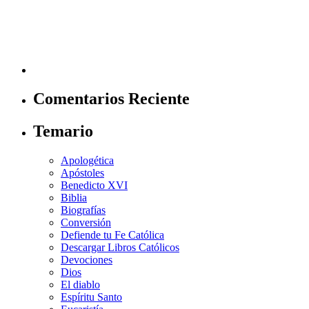
Comentarios Reciente
Temario
Apologética
Apóstoles
Benedicto XVI
Biblia
Biografías
Conversión
Defiende tu Fe Católica
Descargar Libros Católicos
Devociones
Dios
El diablo
Espíritu Santo