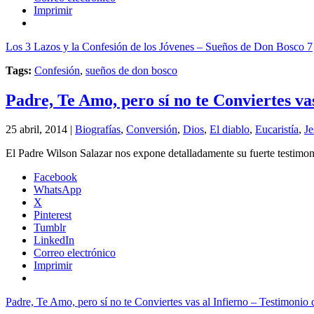
Imprimir
Los 3 Lazos y la Confesión de los Jóvenes – Sueños de Don Bosco 7
Tags:
Confesión
,
sueños de don bosco
Padre, Te Amo, pero sí no te Conviertes va
25 abril, 2014 |
Biografías
,
Conversión
,
Dios
,
El diablo
,
Eucaristía
,
Je
El Padre Wilson Salazar nos expone detalladamente su fuerte testimoni
Facebook
WhatsApp
X
Pinterest
Tumblr
LinkedIn
Correo electrónico
Imprimir
Padre, Te Amo, pero sí no te Conviertes vas al Infierno – Testimonio 