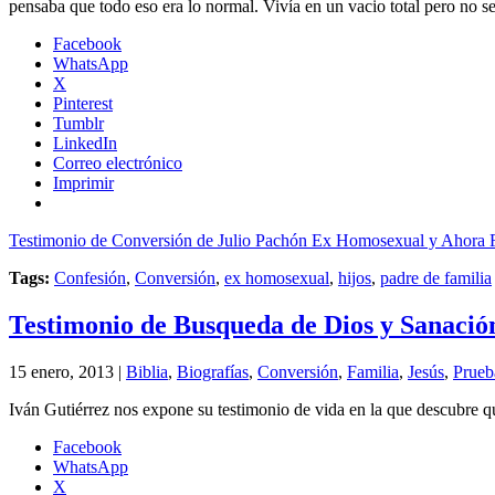
pensaba que todo eso era lo normal. Vivía en un vacio total pero no s
Facebook
WhatsApp
X
Pinterest
Tumblr
LinkedIn
Correo electrónico
Imprimir
Testimonio de Conversión de Julio Pachón Ex Homosexual y Ahora F
Tags:
Confesión
,
Conversión
,
ex homosexual
,
hijos
,
padre de familia
Testimonio de Busqueda de Dios y Sanació
15 enero, 2013 |
Biblia
,
Biografías
,
Conversión
,
Familia
,
Jesús
,
Prueb
Iván Gutiérrez nos expone su testimonio de vida en la que descubre 
Facebook
WhatsApp
X