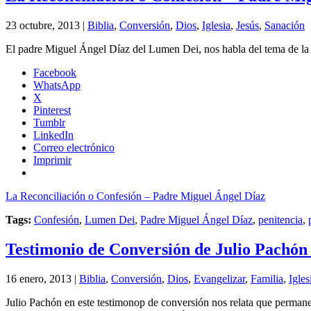
23 octubre, 2013 |
Biblia
,
Conversión
,
Dios
,
Iglesia
,
Jesús
,
Sanación
El padre Miguel Ángel Díaz del Lumen Dei, nos habla del tema de la r
Facebook
WhatsApp
X
Pinterest
Tumblr
LinkedIn
Correo electrónico
Imprimir
La Reconciliación o Confesión – Padre Miguel Ángel Díaz
Tags:
Confesión
,
Lumen Dei
,
Padre Miguel Ángel Díaz
,
penitencia
,
Testimonio de Conversión de Julio Pachón
16 enero, 2013 |
Biblia
,
Conversión
,
Dios
,
Evangelizar
,
Familia
,
Igles
Julio Pachón en este testimonop de conversión nos relata que permane