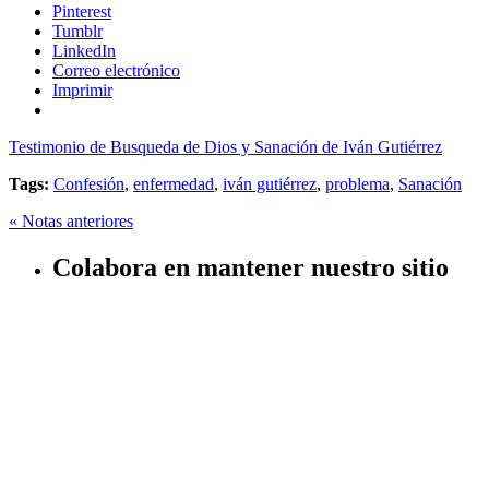
Pinterest
Tumblr
LinkedIn
Correo electrónico
Imprimir
Testimonio de Busqueda de Dios y Sanación de Iván Gutiérrez
Tags:
Confesión
,
enfermedad
,
iván gutiérrez
,
problema
,
Sanación
« Notas anteriores
Colabora en mantener nuestro sitio