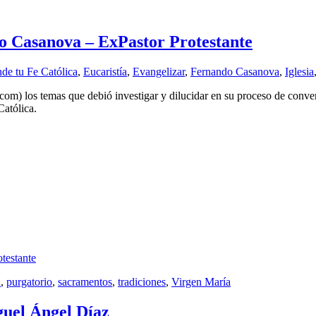
o Casanova – ExPastor Protestante
de tu Fe Católica
,
Eucaristía
,
Evangelizar
,
Fernando Casanova
,
Iglesia
los temas que debió investigar y dilucidar en su proceso de conversión
Católica.
testante
a
,
purgatorio
,
sacramentos
,
tradiciones
,
Virgen María
guel Ángel Díaz