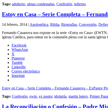
Tags:
adulterio
,
almas condenadas
,
Confesión
,
infierno
Estoy en Casa – Serie Completa – Fernand
14 febrero, 2014 |
Apologética
,
Biblia
,
Biografías
,
Conversión
,
Defien
Fernando Casanova nos expone en la serie «Estoy en Casa» (EWTN.com) 
iglesia Católica, para entrar en la comunión plena con la santa iglesia 
Facebook
WhatsApp
X
Pinterest
Tumblr
LinkedIn
Correo electrónico
Imprimir
Estoy en Casa – Serie Completa – Fernando Casanova – ExPastor Pro
Tags:
Confesión
,
ewtn
,
ex pastor
,
idolatría
,
martin lutero
,
Primer Pap
La Reconciliación o Confesión – Padre Mi