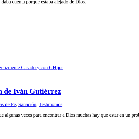
e daba cuenta porque estaba alejado de Dios.
elizmente Casado y con 6 Hijos
n de Iván Gutiérrez
as de Fe
,
Sanación
,
Testimonios
que algunas veces para encontrar a Dios muchas hay que estar en un p