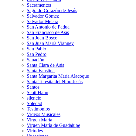
Sacramentos
Sagrado Corazón de Jesús
Salvador Gómez
Salvador Melara
San Antonio de Padua
San Francisco de Asis
San Juan Bosco
San Juan María Vianney
San Pablo
San Pedro
Sanación
Santa Clara de Asís
Santa Faustina
Santa Margarita María Alacoque
Santa Teresita del Niño Jesús
Santos
Scott Hahn
silencio
Soledad
Testimonios
Videos Musicales
Virgen María
Virgen María de Guadalupe
Virtudes