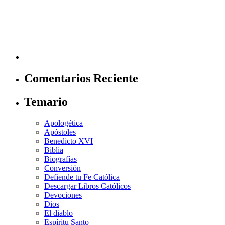
Comentarios Reciente
Temario
Apologética
Apóstoles
Benedicto XVI
Biblia
Biografías
Conversión
Defiende tu Fe Católica
Descargar Libros Católicos
Devociones
Dios
El diablo
Espíritu Santo