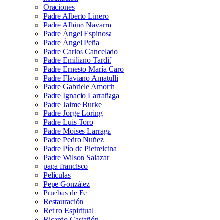
Oraciones
Padre Alberto Linero
Padre Albino Navarro
Padre Ángel Espinosa
Padre Ángel Peña
Padre Carlos Cancelado
Padre Emiliano Tardif
Padre Ernesto María Caro
Padre Flaviano Amatulli
Padre Gabriele Amorth
Padre Ignacio Larrañaga
Padre Jaime Burke
Padre Jorge Loring
Padre Luis Toro
Padre Moises Larraga
Padre Pedro Nuñez
Padre Pío de Pietrelcina
Padre Wilson Salazar
papa francisco
Películas
Pepe González
Pruebas de Fe
Restauración
Retiro Espiritual
Ricardo Castañón