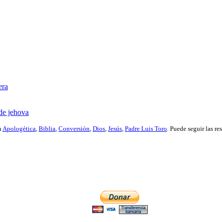
era
 de jehova
n
Apologética
,
Biblia
,
Conversión
,
Dios
,
Jesús
,
Padre Luis Toro
. Puede seguir las re