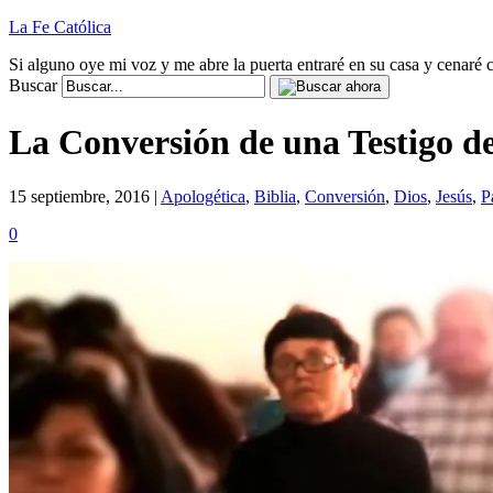
La Fe Católica
Si alguno oye mi voz y me abre la puerta entraré en su casa y cenaré c
Buscar
La Conversión de una Testigo d
15 septiembre, 2016 |
Apologética
,
Biblia
,
Conversión
,
Dios
,
Jesús
,
P
0