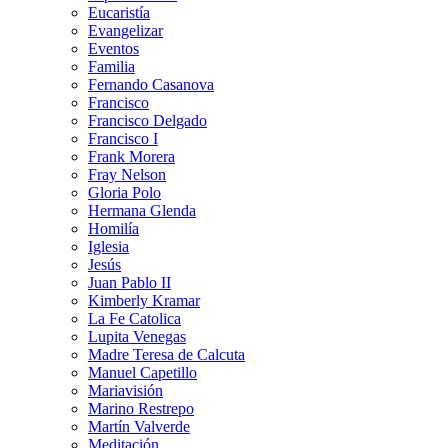
Eucaristía
Evangelizar
Eventos
Familia
Fernando Casanova
Francisco
Francisco Delgado
Francisco I
Frank Morera
Fray Nelson
Gloria Polo
Hermana Glenda
Homilía
Iglesia
Jesús
Juan Pablo II
Kimberly Kramar
La Fe Catolica
Lupita Venegas
Madre Teresa de Calcuta
Manuel Capetillo
Mariavisión
Marino Restrepo
Martín Valverde
Meditación