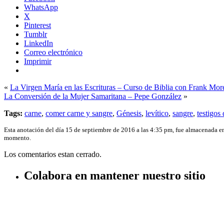
WhatsApp
X
Pinterest
Tumblr
LinkedIn
Correo electrónico
Imprimir
«
La Virgen María en las Escrituras – Curso de Biblia con Frank Mor
La Conversión de la Mujer Samaritana – Pepe González
»
Tags:
carne
,
comer carne y sangre
,
Génesis
,
levítico
,
sangre
,
testigos
Esta anotación del día 15 de septiembre de 2016 a las 4:35 pm, fue almacenada e
momento.
Los comentarios estan cerrado.
Colabora en mantener nuestro sitio