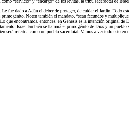
mo “servicio” y “encargo” de los levitas, la tribu sacerdotal de Israel
tar. Le fue dado a Adán el deber de proteger, de cuidar el Jardín. Todo
te primogénito. Noten también el mandato, “sean fecundos y multiplíqu
Lo que encontramos, entonces, en Génesis es la intención original de D
tamento: Israel también se llamará el primogénito de Dios y un pueblo s
 será referida como un pueblo sacerdotal. Vamos a ver todo esto en det