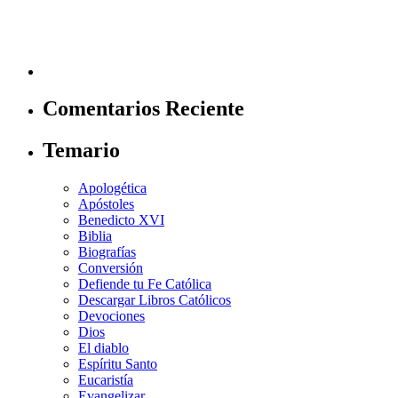
Comentarios Reciente
Temario
Apologética
Apóstoles
Benedicto XVI
Biblia
Biografías
Conversión
Defiende tu Fe Católica
Descargar Libros Católicos
Devociones
Dios
El diablo
Espíritu Santo
Eucaristía
Evangelizar