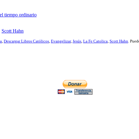
l tiempo ordinario
,
Scott Hahn
ia
,
Descargar Libros Católicos
,
Evangelizar
,
Jesús
,
La Fe Catolica
,
Scott Hahn
. Pued