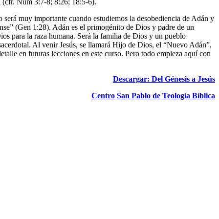
 (cfr. Num 3:7-8; 8:26; 18:5-6).
 esto será muy importante cuando estudiemos la desobediencia de Adán y
ense” (Gen 1:28). Adán es el primogénito de Dios y padre de un
ios para la raza humana. Será la familia de Dios y un pueblo
acerdotal. Al venir Jesús, se llamará Hijo de Dios, el “Nuevo Adán”,
alle en futuras lecciones en este curso. Pero todo empieza aquí con
Descargar: Del Génesis a Jesús
Centro San Pablo de Teología Bíblica