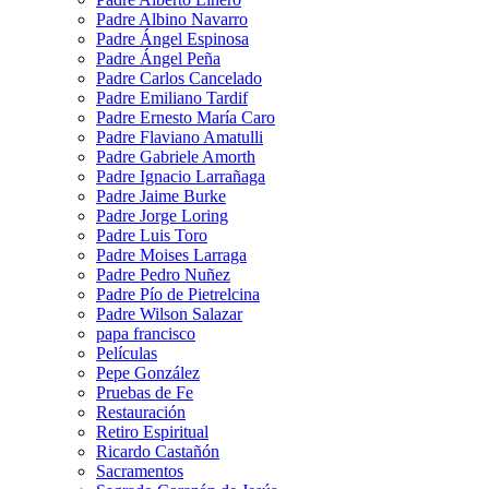
Padre Albino Navarro
Padre Ángel Espinosa
Padre Ángel Peña
Padre Carlos Cancelado
Padre Emiliano Tardif
Padre Ernesto María Caro
Padre Flaviano Amatulli
Padre Gabriele Amorth
Padre Ignacio Larrañaga
Padre Jaime Burke
Padre Jorge Loring
Padre Luis Toro
Padre Moises Larraga
Padre Pedro Nuñez
Padre Pío de Pietrelcina
Padre Wilson Salazar
papa francisco
Películas
Pepe González
Pruebas de Fe
Restauración
Retiro Espiritual
Ricardo Castañón
Sacramentos