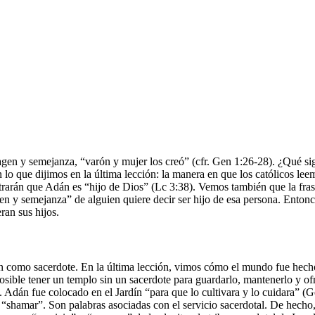
gen y semejanza, “varón y mujer los creó” (cfr. Gen 1:26-28). ¿Qué si
que dijimos en la última lección: la manera en que los católicos leemo
arán que Adán es “hijo de Dios” (Lc 3:38). Vemos también que la frase
agen y semejanza” de alguien quiere decir ser hijo de esa persona. Ento
ran sus hijos.
n como sacerdote. En la última lección, vimos cómo el mundo fue hec
sible tener un templo sin un sacerdote para guardarlo, mantenerlo y ofre
Adán fue colocado en el Jardín “para que lo cultivara y lo cuidara” (Ge
“shamar”. Son palabras asociadas con el servicio sacerdotal. De hecho, l