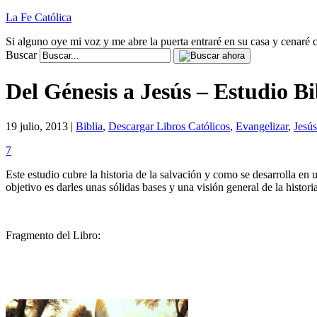
La Fe Católica
Si alguno oye mi voz y me abre la puerta entraré en su casa y cenaré c
Buscar
Del Génesis a Jesús – Estudio Bi
19 julio, 2013 |
Biblia
,
Descargar Libros Católicos
,
Evangelizar
,
Jesús
7
Este estudio cubre la historia de la salvación y como se desarrolla en
objetivo es darles unas sólidas bases y una visión general de la histori
Fragmento del Libro: