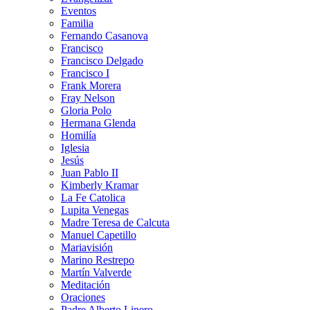
Eventos
Familia
Fernando Casanova
Francisco
Francisco Delgado
Francisco I
Frank Morera
Fray Nelson
Gloria Polo
Hermana Glenda
Homilía
Iglesia
Jesús
Juan Pablo II
Kimberly Kramar
La Fe Catolica
Lupita Venegas
Madre Teresa de Calcuta
Manuel Capetillo
Mariavisión
Marino Restrepo
Martín Valverde
Meditación
Oraciones
Padre Alberto Linero