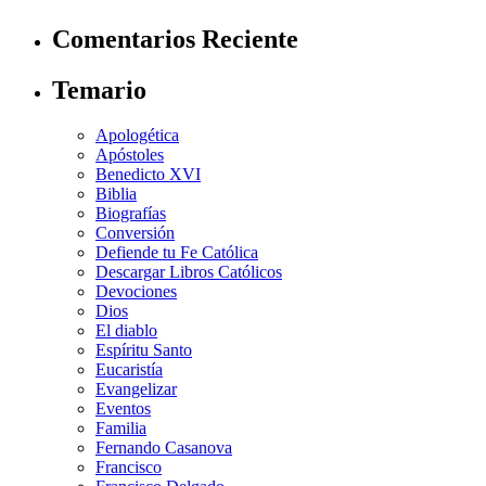
Comentarios Reciente
Temario
Apologética
Apóstoles
Benedicto XVI
Biblia
Biografías
Conversión
Defiende tu Fe Católica
Descargar Libros Católicos
Devociones
Dios
El diablo
Espíritu Santo
Eucaristía
Evangelizar
Eventos
Familia
Fernando Casanova
Francisco