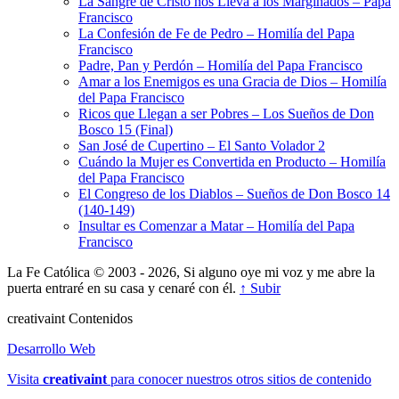
La Sangre de Cristo nos Lleva a los Marginados – Papa
Francisco
La Confesión de Fe de Pedro – Homilía del Papa
Francisco
Padre, Pan y Perdón – Homilía del Papa Francisco
Amar a los Enemigos es una Gracia de Dios – Homilía
del Papa Francisco
Ricos que Llegan a ser Pobres – Los Sueños de Don
Bosco 15 (Final)
San José de Cupertino – El Santo Volador 2
Cuándo la Mujer es Convertida en Producto – Homilía
del Papa Francisco
El Congreso de los Diablos – Sueños de Don Bosco 14
(140-149)
Insultar es Comenzar a Matar – Homilía del Papa
Francisco
La Fe Católica © 2003 - 2026, Si alguno oye mi voz y me abre la
puerta entraré en su casa y cenaré con él.
↑ Subir
creativa
int
Contenidos
Desarrollo Web
Visita
creativa
int
para conocer nuestros otros sitios de contenido