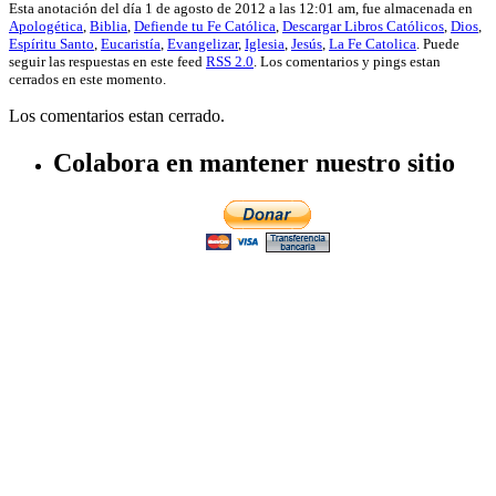
Esta anotación del día 1 de agosto de 2012 a las 12:01 am, fue almacenada en
Apologética
,
Biblia
,
Defiende tu Fe Católica
,
Descargar Libros Católicos
,
Dios
,
Espíritu Santo
,
Eucaristía
,
Evangelizar
,
Iglesia
,
Jesús
,
La Fe Catolica
. Puede
seguir las respuestas en este feed
RSS 2.0
. Los comentarios y pings estan
cerrados en este momento.
Los comentarios estan cerrado.
Colabora en mantener nuestro sitio