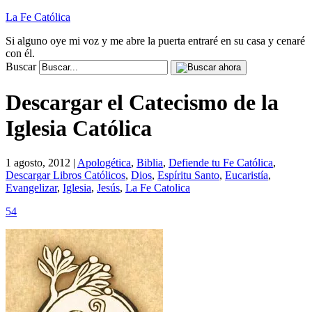
La Fe Católica
Si alguno oye mi voz y me abre la puerta entraré en su casa y cenaré
con él.
Buscar
Descargar el Catecismo de la
Iglesia Católica
1 agosto, 2012 |
Apologética
,
Biblia
,
Defiende tu Fe Católica
,
Descargar Libros Católicos
,
Dios
,
Espíritu Santo
,
Eucaristía
,
Evangelizar
,
Iglesia
,
Jesús
,
La Fe Catolica
54