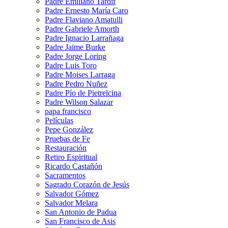
Padre Emiliano Tardif
Padre Ernesto María Caro
Padre Flaviano Amatulli
Padre Gabriele Amorth
Padre Ignacio Larrañaga
Padre Jaime Burke
Padre Jorge Loring
Padre Luis Toro
Padre Moises Larraga
Padre Pedro Nuñez
Padre Pío de Pietrelcina
Padre Wilson Salazar
papa francisco
Películas
Pepe González
Pruebas de Fe
Restauración
Retiro Espiritual
Ricardo Castañón
Sacramentos
Sagrado Corazón de Jesús
Salvador Gómez
Salvador Melara
San Antonio de Padua
San Francisco de Asis