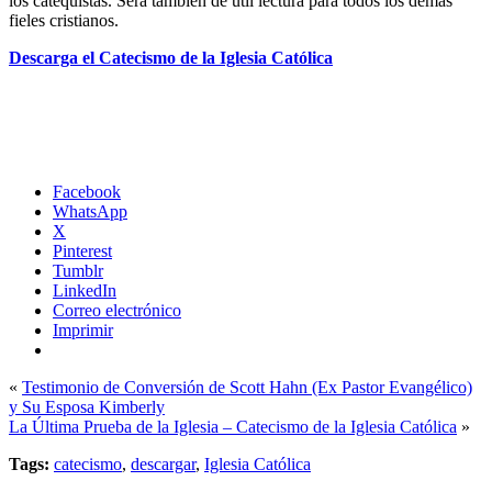
los catequistas. Será también de útil lectura para todos los demás
fieles cristianos.
Descarga el Catecismo de la Iglesia Católica
Facebook
WhatsApp
X
Pinterest
Tumblr
LinkedIn
Correo electrónico
Imprimir
«
Testimonio de Conversión de Scott Hahn (Ex Pastor Evangélico)
y Su Esposa Kimberly
La Última Prueba de la Iglesia – Catecismo de la Iglesia Católica
»
Tags:
catecismo
,
descargar
,
Iglesia Católica