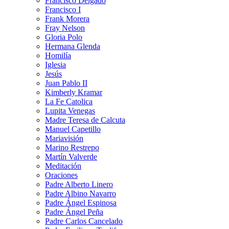
Francisco Delgado
Francisco I
Frank Morera
Fray Nelson
Gloria Polo
Hermana Glenda
Homilía
Iglesia
Jesús
Juan Pablo II
Kimberly Kramar
La Fe Catolica
Lupita Venegas
Madre Teresa de Calcuta
Manuel Capetillo
Mariavisión
Marino Restrepo
Martín Valverde
Meditación
Oraciones
Padre Alberto Linero
Padre Albino Navarro
Padre Ángel Espinosa
Padre Ángel Peña
Padre Carlos Cancelado