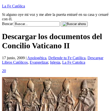
La Fe Católica
Si alguno oye mi voz y me abre la puerta entraré en su casa y cenaré
con él.
Buscar
Descargar los documentos del
Concilio Vaticano II
17 junio, 2009 |
Apologética
,
Defiende tu Fe Católica
,
Descargar
Libros Católicos
,
Evangelizar
,
Iglesia
,
La Fe Catolica
20