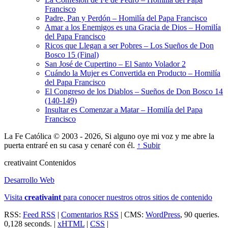
Francisco
Padre, Pan y Perdón – Homilía del Papa Francisco
Amar a los Enemigos es una Gracia de Dios – Homilía
del Papa Francisco
Ricos que Llegan a ser Pobres – Los Sueños de Don
Bosco 15 (Final)
San José de Cupertino – El Santo Volador 2
Cuándo la Mujer es Convertida en Producto – Homilía
del Papa Francisco
El Congreso de los Diablos – Sueños de Don Bosco 14
(140-149)
Insultar es Comenzar a Matar – Homilía del Papa
Francisco
La Fe Católica © 2003 - 2026, Si alguno oye mi voz y me abre la
puerta entraré en su casa y cenaré con él.
↑ Subir
creativa
int
Contenidos
Desarrollo Web
Visita
creativa
int
para conocer nuestros otros sitios de contenido
RSS:
Feed RSS
|
Comentarios RSS
| CMS:
WordPress
, 90 queries.
0,128 seconds. |
xHTML
|
CSS
|