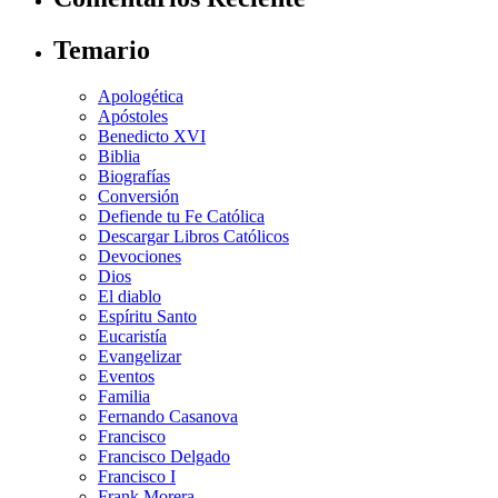
Temario
Apologética
Apóstoles
Benedicto XVI
Biblia
Biografías
Conversión
Defiende tu Fe Católica
Descargar Libros Católicos
Devociones
Dios
El diablo
Espíritu Santo
Eucaristía
Evangelizar
Eventos
Familia
Fernando Casanova
Francisco
Francisco Delgado
Francisco I
Frank Morera