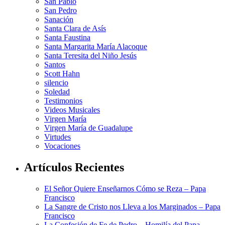
San Pablo
San Pedro
Sanación
Santa Clara de Asís
Santa Faustina
Santa Margarita María Alacoque
Santa Teresita del Niño Jesús
Santos
Scott Hahn
silencio
Soledad
Testimonios
Videos Musicales
Virgen María
Virgen María de Guadalupe
Virtudes
Vocaciones
Artículos Recientes
El Señor Quiere Enseñarnos Cómo se Reza – Papa
Francisco
La Sangre de Cristo nos Lleva a los Marginados – Papa
Francisco
La Confesión de Fe de Pedro – Homilía del Papa