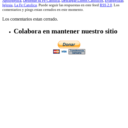
Apologética
,
Defiende tu Fe Católica
,
Descargar Libros Católicos
,
Evangelizar
,
Iglesia
,
La Fe Catolica
. Puede seguir las respuestas en este feed
RSS 2.0
. Los
comentarios y pings estan cerrados en este momento.
Los comentarios estan cerrado.
Colabora en mantener nuestro sitio