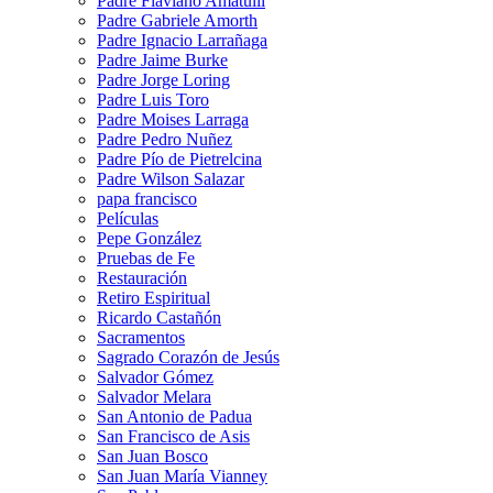
Padre Flaviano Amatulli
Padre Gabriele Amorth
Padre Ignacio Larrañaga
Padre Jaime Burke
Padre Jorge Loring
Padre Luis Toro
Padre Moises Larraga
Padre Pedro Nuñez
Padre Pío de Pietrelcina
Padre Wilson Salazar
papa francisco
Películas
Pepe González
Pruebas de Fe
Restauración
Retiro Espiritual
Ricardo Castañón
Sacramentos
Sagrado Corazón de Jesús
Salvador Gómez
Salvador Melara
San Antonio de Padua
San Francisco de Asis
San Juan Bosco
San Juan María Vianney