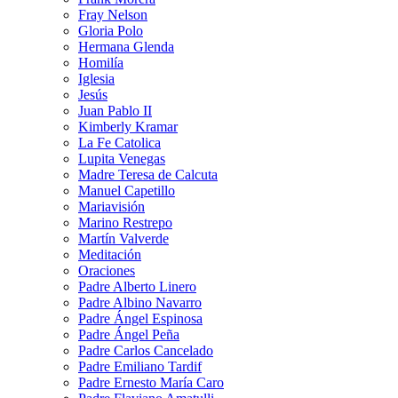
Fray Nelson
Gloria Polo
Hermana Glenda
Homilía
Iglesia
Jesús
Juan Pablo II
Kimberly Kramar
La Fe Catolica
Lupita Venegas
Madre Teresa de Calcuta
Manuel Capetillo
Mariavisión
Marino Restrepo
Martín Valverde
Meditación
Oraciones
Padre Alberto Linero
Padre Albino Navarro
Padre Ángel Espinosa
Padre Ángel Peña
Padre Carlos Cancelado
Padre Emiliano Tardif
Padre Ernesto María Caro