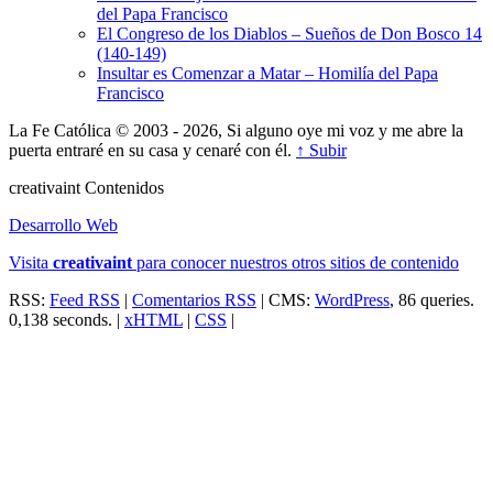
del Papa Francisco
El Congreso de los Diablos – Sueños de Don Bosco 14
(140-149)
Insultar es Comenzar a Matar – Homilía del Papa
Francisco
La Fe Católica © 2003 - 2026, Si alguno oye mi voz y me abre la
puerta entraré en su casa y cenaré con él.
↑ Subir
creativa
int
Contenidos
Desarrollo Web
Visita
creativa
int
para conocer nuestros otros sitios de contenido
RSS:
Feed RSS
|
Comentarios RSS
| CMS:
WordPress
, 86 queries.
0,138 seconds. |
xHTML
|
CSS
|