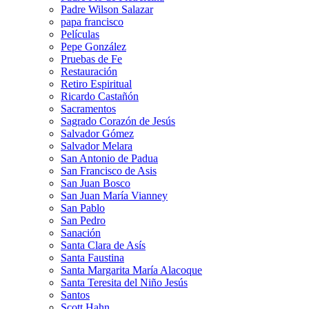
Padre Wilson Salazar
papa francisco
Películas
Pepe González
Pruebas de Fe
Restauración
Retiro Espiritual
Ricardo Castañón
Sacramentos
Sagrado Corazón de Jesús
Salvador Gómez
Salvador Melara
San Antonio de Padua
San Francisco de Asis
San Juan Bosco
San Juan María Vianney
San Pablo
San Pedro
Sanación
Santa Clara de Asís
Santa Faustina
Santa Margarita María Alacoque
Santa Teresita del Niño Jesús
Santos
Scott Hahn