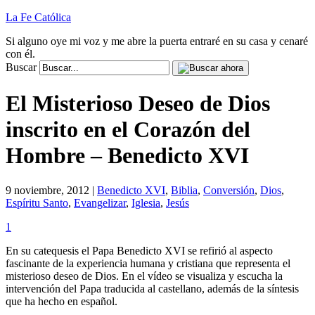
La Fe Católica
Si alguno oye mi voz y me abre la puerta entraré en su casa y cenaré
con él.
Buscar
El Misterioso Deseo de Dios
inscrito en el Corazón del
Hombre – Benedicto XVI
9 noviembre, 2012 |
Benedicto XVI
,
Biblia
,
Conversión
,
Dios
,
Espíritu Santo
,
Evangelizar
,
Iglesia
,
Jesús
1
En su catequesis el Papa Benedicto XVI se refirió al aspecto
fascinante de la experiencia humana y cristiana que representa el
misterioso deseo de Dios. En el vídeo se visualiza y escucha la
intervención del Papa traducida al castellano, además de la síntesis
que ha hecho en español.