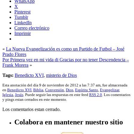
WhatsApp
X
Pinterest
Tumblr
LinkedIn
Correo electrónico
Imprimir
«
La Nueva Evangelización es como un Partido de Futbol – José
Prado Flores
Por Primera vez en mi vida di Gracias por no tener Descendencia –
Frank Morera
»
Tags:
Benedicto XVI
,
misterio de Dios
Esta anotación del día 9 de noviembre de 2012 a las 7:37 am, fue almacenada
en
Benedicto XVI
,
Biblia
,
Conversión
,
Dios
,
Espíritu Santo
,
Evangelizar
,
Iglesia
,
Jesús
. Puede seguir las respuestas en este feed
RSS 2.0
. Los comentarios
y pings estan cerrados en este momento.
Los comentarios estan cerrado.
Colabora en mantener nuestro sitio