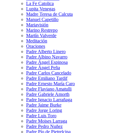
La Fe Catolica
Lupita Venegas
Madre Teresa de Calcuta
Manuel Capetillo
Mariavisión
Marino Restrepo
Martín Valverde
Meditación
Oraciones
Padre Alberto Linero
Padre Albino Navarro
Padre Ángel Espinosa
Padre Ángel Peña
Padre Carlos Cancelado
Padre Emiliano Tardif
Padre Ernesto María Caro
Padre Flaviano Amatulli
Padre Gabriele Amorth
Padre Ignacio Larrañaga
Padre Jaime Burke
Padre Jorge Loring
Padre Luis Toro
Padre Moises Larraga
Padre Pedro Nuñez
Padre Pío de Pietrelcina