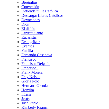
Biografías
Conversión
Defiende tu Fe Católica
Descargar Libros Católicos
Devociones
Dios
El diablo
Espíritu Santo
Eucaristía
Evangelizar
Eventos
Familia
Fernando Casanova
Francisco
Francisco Delgado
Francisco I
Frank Morera
Fray Nelson
Gloria Polo
Hermana Glenda
Homilía
Iglesia
Jesús
Juan Pablo II
Kimberly Kramar