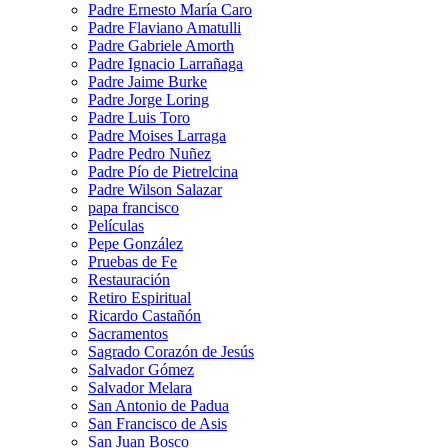
Padre Ernesto María Caro
Padre Flaviano Amatulli
Padre Gabriele Amorth
Padre Ignacio Larrañaga
Padre Jaime Burke
Padre Jorge Loring
Padre Luis Toro
Padre Moises Larraga
Padre Pedro Nuñez
Padre Pío de Pietrelcina
Padre Wilson Salazar
papa francisco
Películas
Pepe González
Pruebas de Fe
Restauración
Retiro Espiritual
Ricardo Castañón
Sacramentos
Sagrado Corazón de Jesús
Salvador Gómez
Salvador Melara
San Antonio de Padua
San Francisco de Asis
San Juan Bosco