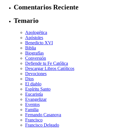
Comentarios Reciente
Temario
Apologética
Apóstoles
Benedicto XVI
Biblia
Biografías
Conversión
Defiende tu Fe Católica
Descargar Libros Católicos
Devociones
Dios
El diablo
Espíritu Santo
Eucaristía
Evangelizar
Eventos
Familia
Fernando Casanova
Francisco
Francisco Delgado