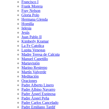
Francisco I
Frank Morera
Fray Nelson
Gloria Polo
Hermana Glenda
Homilía
Iglesia
Jesús
Juan Pablo II
Kimberly Kramar
La Fe Catolica
Lupita Venegas
Madre Teresa de Calcuta
Manuel Capetillo
Mariavisión
Marino Restrepo
Martín Valverde
Meditación
Oraciones
Padre Alberto Linero
Padre Albino Navarro
Padre Ángel Espinosa
Padre Ángel Peña
Padre Carlos Cancelado
Padre Emiliano Tardif