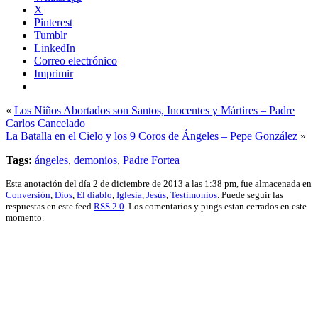
X
Pinterest
Tumblr
LinkedIn
Correo electrónico
Imprimir
«
Los Niños Abortados son Santos, Inocentes y Mártires – Padre
Carlos Cancelado
La Batalla en el Cielo y los 9 Coros de Ángeles – Pepe González
»
Tags:
ángeles
,
demonios
,
Padre Fortea
Esta anotación del día 2 de diciembre de 2013 a las 1:38 pm, fue almacenada en
Conversión
,
Dios
,
El diablo
,
Iglesia
,
Jesús
,
Testimonios
. Puede seguir las
respuestas en este feed
RSS 2.0
. Los comentarios y pings estan cerrados en este
momento.