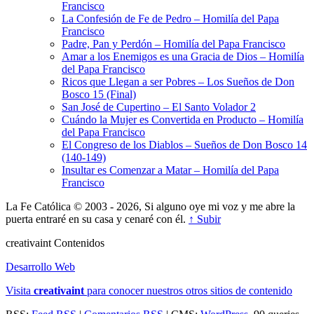
Francisco
La Confesión de Fe de Pedro – Homilía del Papa
Francisco
Padre, Pan y Perdón – Homilía del Papa Francisco
Amar a los Enemigos es una Gracia de Dios – Homilía
del Papa Francisco
Ricos que Llegan a ser Pobres – Los Sueños de Don
Bosco 15 (Final)
San José de Cupertino – El Santo Volador 2
Cuándo la Mujer es Convertida en Producto – Homilía
del Papa Francisco
El Congreso de los Diablos – Sueños de Don Bosco 14
(140-149)
Insultar es Comenzar a Matar – Homilía del Papa
Francisco
La Fe Católica © 2003 - 2026, Si alguno oye mi voz y me abre la
puerta entraré en su casa y cenaré con él.
↑ Subir
creativa
int
Contenidos
Desarrollo Web
Visita
creativa
int
para conocer nuestros otros sitios de contenido