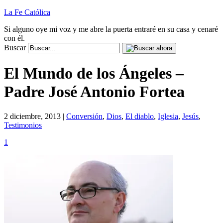
La Fe Católica
Si alguno oye mi voz y me abre la puerta entraré en su casa y cenaré
con él.
Buscar
El Mundo de los Ángeles –
Padre José Antonio Fortea
2 diciembre, 2013 |
Conversión
,
Dios
,
El diablo
,
Iglesia
,
Jesús
,
Testimonios
1