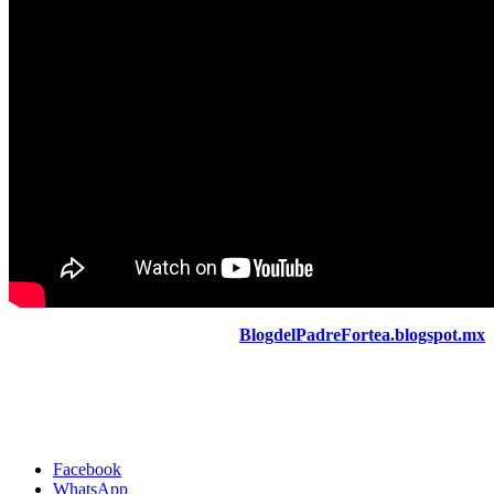
BlogdelPadreFortea.blogspot.mx
Facebook
WhatsApp