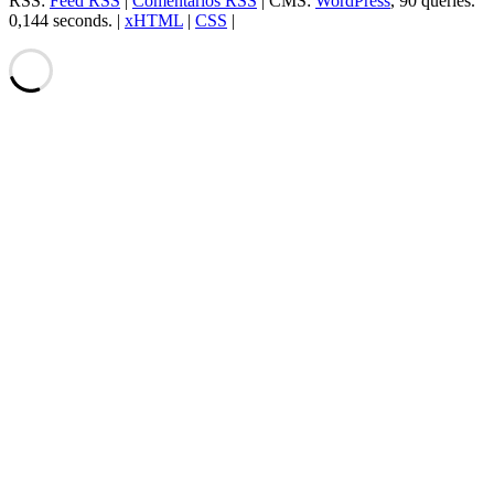
RSS:
Feed RSS
|
Comentarios RSS
| CMS:
WordPress
, 90 queries.
0,144 seconds. |
xHTML
|
CSS
|