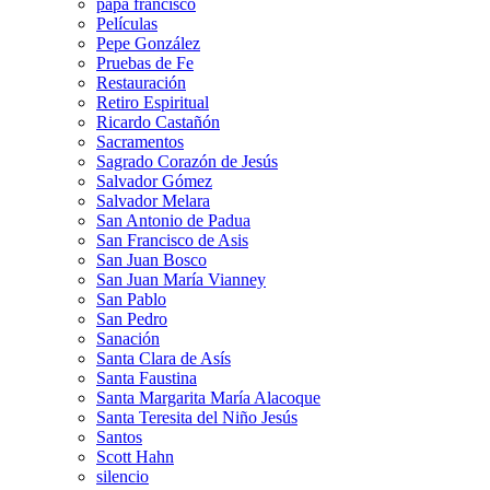
papa francisco
Películas
Pepe González
Pruebas de Fe
Restauración
Retiro Espiritual
Ricardo Castañón
Sacramentos
Sagrado Corazón de Jesús
Salvador Gómez
Salvador Melara
San Antonio de Padua
San Francisco de Asis
San Juan Bosco
San Juan María Vianney
San Pablo
San Pedro
Sanación
Santa Clara de Asís
Santa Faustina
Santa Margarita María Alacoque
Santa Teresita del Niño Jesús
Santos
Scott Hahn
silencio