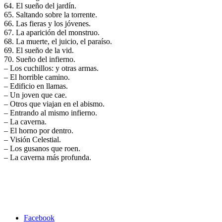
64. El sueño del jardín.
65. Saltando sobre la torrente.
66. Las fieras y los jóvenes.
67. La aparición del monstruo.
68. La muerte, el juicio, el paraíso.
69. El sueño de la vid.
70. Sueño del infierno.
– Los cuchillos: y otras armas.
– El horrible camino.
– Edificio en llamas.
– Un joven que cae.
– Otros que viajan en el abismo.
– Entrando al mismo infierno.
– La caverna.
– El horno por dentro.
– Visión Celestial.
– Los gusanos que roen.
– La caverna más profunda.
Facebook