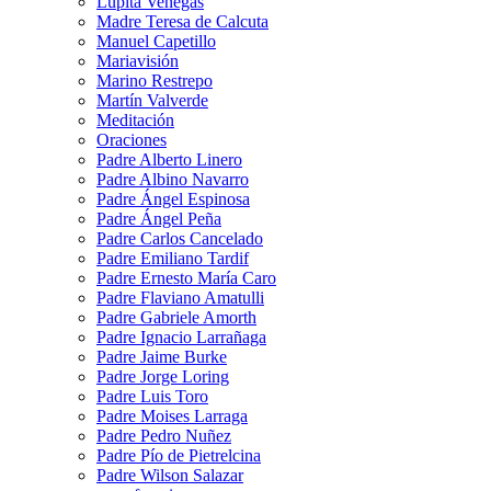
Lupita Venegas
Madre Teresa de Calcuta
Manuel Capetillo
Mariavisión
Marino Restrepo
Martín Valverde
Meditación
Oraciones
Padre Alberto Linero
Padre Albino Navarro
Padre Ángel Espinosa
Padre Ángel Peña
Padre Carlos Cancelado
Padre Emiliano Tardif
Padre Ernesto María Caro
Padre Flaviano Amatulli
Padre Gabriele Amorth
Padre Ignacio Larrañaga
Padre Jaime Burke
Padre Jorge Loring
Padre Luis Toro
Padre Moises Larraga
Padre Pedro Nuñez
Padre Pío de Pietrelcina
Padre Wilson Salazar