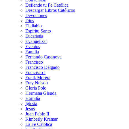
Defiende tu Fe Católica
Descargar Libros Católicos
Devociones
Dios
El diablo
Espíritu Santo
Eucaristía
Evangelizar
Eventos
Familia
Fernando Casanova
Francisco
Francisco Delgado
Francisco I
Frank Morera
Fray Nelson
Gloria Polo
Hermana Glenda
Homilía
Iglesia
Jesús
Juan Pablo II
Kimberly Kramar
La Fe Catolica