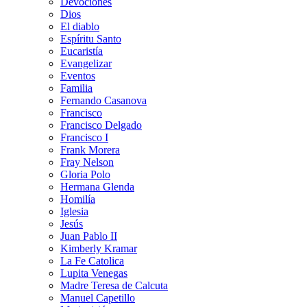
Devociones
Dios
El diablo
Espíritu Santo
Eucaristía
Evangelizar
Eventos
Familia
Fernando Casanova
Francisco
Francisco Delgado
Francisco I
Frank Morera
Fray Nelson
Gloria Polo
Hermana Glenda
Homilía
Iglesia
Jesús
Juan Pablo II
Kimberly Kramar
La Fe Catolica
Lupita Venegas
Madre Teresa de Calcuta
Manuel Capetillo