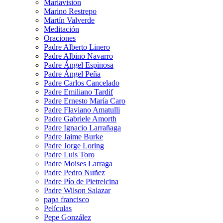
Mariavisión
Marino Restrepo
Martín Valverde
Meditación
Oraciones
Padre Alberto Linero
Padre Albino Navarro
Padre Ángel Espinosa
Padre Ángel Peña
Padre Carlos Cancelado
Padre Emiliano Tardif
Padre Ernesto María Caro
Padre Flaviano Amatulli
Padre Gabriele Amorth
Padre Ignacio Larrañaga
Padre Jaime Burke
Padre Jorge Loring
Padre Luis Toro
Padre Moises Larraga
Padre Pedro Nuñez
Padre Pío de Pietrelcina
Padre Wilson Salazar
papa francisco
Películas
Pepe González