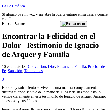
La Fe Católica
Si alguno oye mi voz y me abre la puerta entraré en su casa y cenaré
con él.
Buscar
Encontrar la Felicidad en el
Dolor -Testimonio de Ignacio
de Arquer y Familia
10 enero, 2013 |
Conversión
,
Dios
,
Eucaristía
,
Familia
,
Pruebas de
Fe
,
Sanación
,
Testimonios
3
El dolor y sufrimiento se viven de una manera completamente
distinta cuando se vive de la mano de Dios y de su amor, esto lo
vemos claramente en este testimonio de Ignacio de Arquer, Amparo
su esposa y sus 3 hijos.
Ignacio de Arquer llamado en su infancia «El Niño Burbuja» sufre