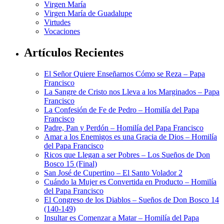
Virgen María
Virgen María de Guadalupe
Virtudes
Vocaciones
Artículos Recientes
El Señor Quiere Enseñarnos Cómo se Reza – Papa
Francisco
La Sangre de Cristo nos Lleva a los Marginados – Papa
Francisco
La Confesión de Fe de Pedro – Homilía del Papa
Francisco
Padre, Pan y Perdón – Homilía del Papa Francisco
Amar a los Enemigos es una Gracia de Dios – Homilía
del Papa Francisco
Ricos que Llegan a ser Pobres – Los Sueños de Don
Bosco 15 (Final)
San José de Cupertino – El Santo Volador 2
Cuándo la Mujer es Convertida en Producto – Homilía
del Papa Francisco
El Congreso de los Diablos – Sueños de Don Bosco 14
(140-149)
Insultar es Comenzar a Matar – Homilía del Papa