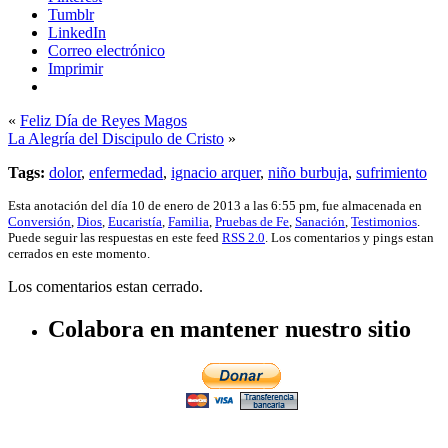
Tumblr
LinkedIn
Correo electrónico
Imprimir
«
Feliz Día de Reyes Magos
La Alegría del Discipulo de Cristo
»
Tags:
dolor
,
enfermedad
,
ignacio arquer
,
niño burbuja
,
sufrimiento
Esta anotación del día 10 de enero de 2013 a las 6:55 pm, fue almacenada en
Conversión
,
Dios
,
Eucaristía
,
Familia
,
Pruebas de Fe
,
Sanación
,
Testimonios
.
Puede seguir las respuestas en este feed
RSS 2.0
. Los comentarios y pings estan
cerrados en este momento.
Los comentarios estan cerrado.
Colabora en mantener nuestro sitio