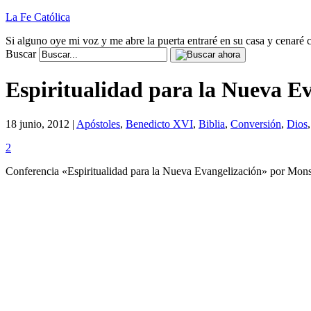
La Fe Católica
Si alguno oye mi voz y me abre la puerta entraré en su casa y cenaré c
Buscar
Espiritualidad para la Nueva E
18 junio, 2012 |
Apóstoles
,
Benedicto XVI
,
Biblia
,
Conversión
,
Dios
2
Conferencia «Espiritualidad para la Nueva Evangelización» por Mon