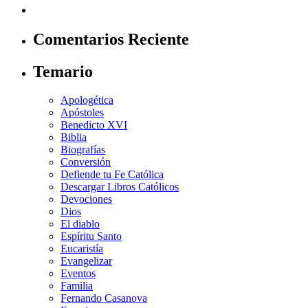
Comentarios Reciente
Temario
Apologética
Apóstoles
Benedicto XVI
Biblia
Biografías
Conversión
Defiende tu Fe Católica
Descargar Libros Católicos
Devociones
Dios
El diablo
Espíritu Santo
Eucaristía
Evangelizar
Eventos
Familia
Fernando Casanova