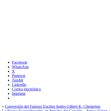
Facebook
WhatsApp
X
Pinterest
Tumblr
LinkedIn
Correo electrónico
Imprimir
«
Conversión del Famoso Escritor Ingles Gilbert K. Chesterton
La Nueva Evangelización, un Impulso del Corazón – Teresa Valero
»