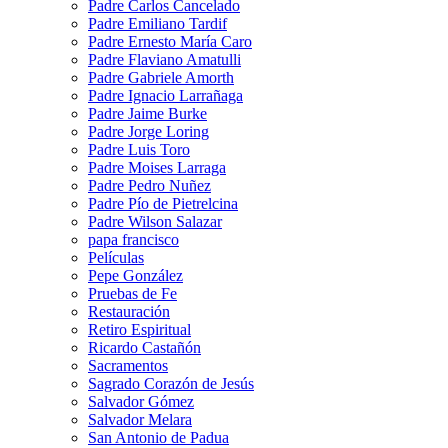
Padre Carlos Cancelado
Padre Emiliano Tardif
Padre Ernesto María Caro
Padre Flaviano Amatulli
Padre Gabriele Amorth
Padre Ignacio Larrañaga
Padre Jaime Burke
Padre Jorge Loring
Padre Luis Toro
Padre Moises Larraga
Padre Pedro Nuñez
Padre Pío de Pietrelcina
Padre Wilson Salazar
papa francisco
Películas
Pepe González
Pruebas de Fe
Restauración
Retiro Espiritual
Ricardo Castañón
Sacramentos
Sagrado Corazón de Jesús
Salvador Gómez
Salvador Melara
San Antonio de Padua