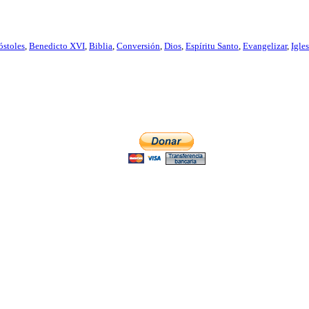
stoles
,
Benedicto XVI
,
Biblia
,
Conversión
,
Dios
,
Espíritu Santo
,
Evangelizar
,
Igles