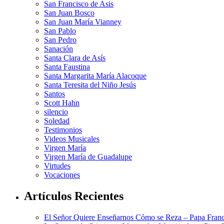
San Francisco de Asis
San Juan Bosco
San Juan María Vianney
San Pablo
San Pedro
Sanación
Santa Clara de Asís
Santa Faustina
Santa Margarita María Alacoque
Santa Teresita del Niño Jesús
Santos
Scott Hahn
silencio
Soledad
Testimonios
Videos Musicales
Virgen María
Virgen María de Guadalupe
Virtudes
Vocaciones
Artículos Recientes
El Señor Quiere Enseñarnos Cómo se Reza – Papa Franc