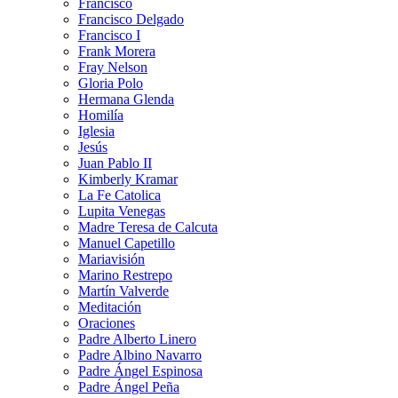
Francisco
Francisco Delgado
Francisco I
Frank Morera
Fray Nelson
Gloria Polo
Hermana Glenda
Homilía
Iglesia
Jesús
Juan Pablo II
Kimberly Kramar
La Fe Catolica
Lupita Venegas
Madre Teresa de Calcuta
Manuel Capetillo
Mariavisión
Marino Restrepo
Martín Valverde
Meditación
Oraciones
Padre Alberto Linero
Padre Albino Navarro
Padre Ángel Espinosa
Padre Ángel Peña