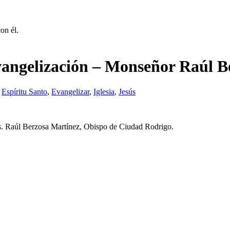
on él.
vangelización – Monseñor Raúl B
,
Espíritu Santo
,
Evangelizar
,
Iglesia
,
Jesús
s. Raúl Berzosa Martínez, Obispo de Ciudad Rodrigo.