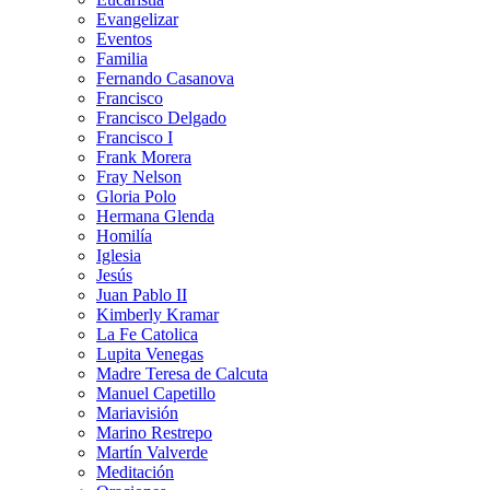
Evangelizar
Eventos
Familia
Fernando Casanova
Francisco
Francisco Delgado
Francisco I
Frank Morera
Fray Nelson
Gloria Polo
Hermana Glenda
Homilía
Iglesia
Jesús
Juan Pablo II
Kimberly Kramar
La Fe Catolica
Lupita Venegas
Madre Teresa de Calcuta
Manuel Capetillo
Mariavisión
Marino Restrepo
Martín Valverde
Meditación