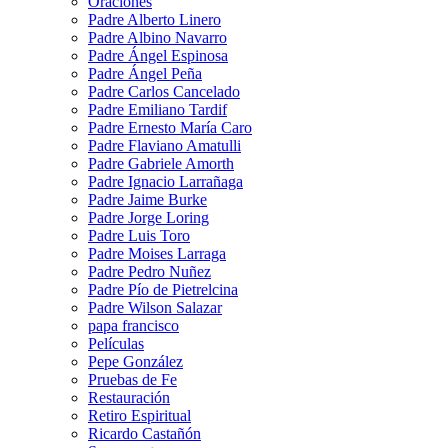
Oraciones
Padre Alberto Linero
Padre Albino Navarro
Padre Ángel Espinosa
Padre Ángel Peña
Padre Carlos Cancelado
Padre Emiliano Tardif
Padre Ernesto María Caro
Padre Flaviano Amatulli
Padre Gabriele Amorth
Padre Ignacio Larrañaga
Padre Jaime Burke
Padre Jorge Loring
Padre Luis Toro
Padre Moises Larraga
Padre Pedro Nuñez
Padre Pío de Pietrelcina
Padre Wilson Salazar
papa francisco
Películas
Pepe González
Pruebas de Fe
Restauración
Retiro Espiritual
Ricardo Castañón