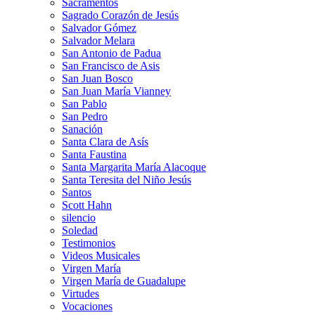
Sacramentos
Sagrado Corazón de Jesús
Salvador Gómez
Salvador Melara
San Antonio de Padua
San Francisco de Asis
San Juan Bosco
San Juan María Vianney
San Pablo
San Pedro
Sanación
Santa Clara de Asís
Santa Faustina
Santa Margarita María Alacoque
Santa Teresita del Niño Jesús
Santos
Scott Hahn
silencio
Soledad
Testimonios
Videos Musicales
Virgen María
Virgen María de Guadalupe
Virtudes
Vocaciones