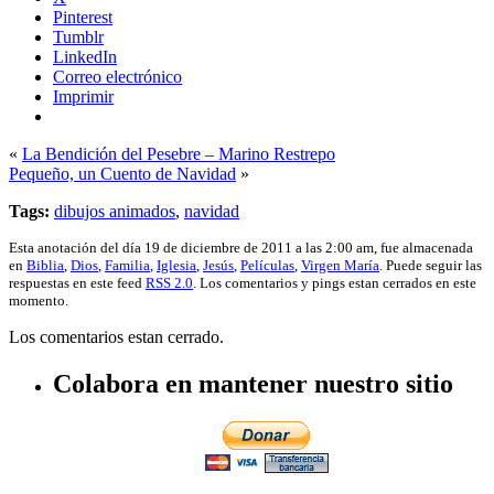
Pinterest
Tumblr
LinkedIn
Correo electrónico
Imprimir
«
La Bendición del Pesebre – Marino Restrepo
Pequeño, un Cuento de Navidad
»
Tags:
dibujos animados
,
navidad
Esta anotación del día 19 de diciembre de 2011 a las 2:00 am, fue almacenada
en
Biblia
,
Dios
,
Familia
,
Iglesia
,
Jesús
,
Películas
,
Virgen María
. Puede seguir las
respuestas en este feed
RSS 2.0
. Los comentarios y pings estan cerrados en este
momento.
Los comentarios estan cerrado.
Colabora en mantener nuestro sitio