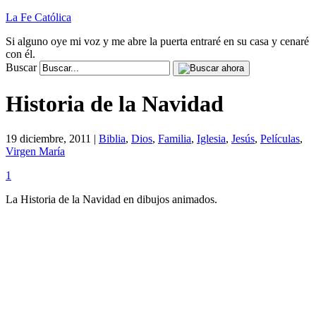
La Fe Católica
Si alguno oye mi voz y me abre la puerta entraré en su casa y cenaré
con él.
Buscar
Historia de la Navidad
19 diciembre, 2011 |
Biblia
,
Dios
,
Familia
,
Iglesia
,
Jesús
,
Películas
,
Virgen María
1
La Historia de la Navidad en dibujos animados.