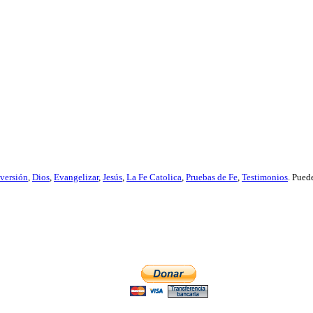
versión
,
Dios
,
Evangelizar
,
Jesús
,
La Fe Catolica
,
Pruebas de Fe
,
Testimonios
. Pued