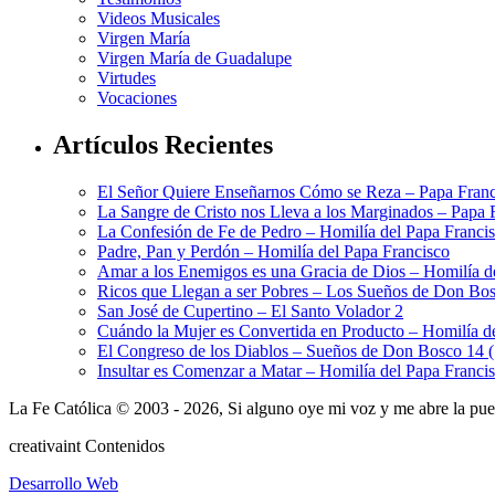
Videos Musicales
Virgen María
Virgen María de Guadalupe
Virtudes
Vocaciones
Artículos Recientes
El Señor Quiere Enseñarnos Cómo se Reza – Papa Franc
La Sangre de Cristo nos Lleva a los Marginados – Papa 
La Confesión de Fe de Pedro – Homilía del Papa Franci
Padre, Pan y Perdón – Homilía del Papa Francisco
Amar a los Enemigos es una Gracia de Dios – Homilía d
Ricos que Llegan a ser Pobres – Los Sueños de Don Bos
San José de Cupertino – El Santo Volador 2
Cuándo la Mujer es Convertida en Producto – Homilía d
El Congreso de los Diablos – Sueños de Don Bosco 14 
Insultar es Comenzar a Matar – Homilía del Papa Franci
La Fe Católica © 2003 - 2026, Si alguno oye mi voz y me abre la puert
creativa
int
Contenidos
Desarrollo Web