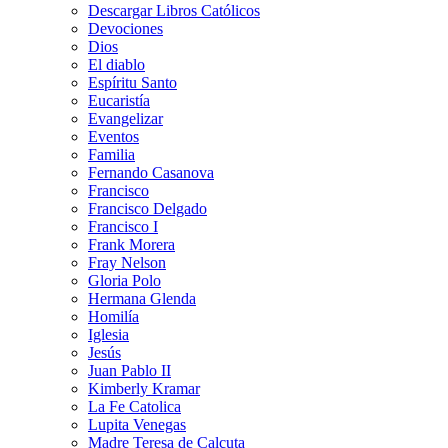
Descargar Libros Católicos
Devociones
Dios
El diablo
Espíritu Santo
Eucaristía
Evangelizar
Eventos
Familia
Fernando Casanova
Francisco
Francisco Delgado
Francisco I
Frank Morera
Fray Nelson
Gloria Polo
Hermana Glenda
Homilía
Iglesia
Jesús
Juan Pablo II
Kimberly Kramar
La Fe Catolica
Lupita Venegas
Madre Teresa de Calcuta