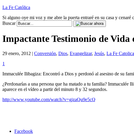
La Fe Católica
Si alguno oye mi voz y me abre la puerta entraré en su casa y cenaré c
Buscar
Impactante Testimonio de Vida 
29 enero, 2012 |
Conversión
,
Dios
,
Evangelizar
,
Jesús
,
La Fe Catolic
1
Immaculée Ilibagiza: Encontró a Dios y perdonó al asesino de su fam
¿Perdonarías a una persona que ha matado a tu familia? Immaculée Ili
aparece en el vídeo a partir del minuto 8 y 32 segundos.
http://www.youtube.com/watch?v=gjzaQu9e5cQ
Facebook