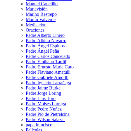
Manuel Capetillo
Mariavisión
Marino Restrepo
Martín Valverde
Meditación
Oraciones
Padre Alberto Linero
Padre Albino Navarro
Padre Ángel Espinosa
Padre Ángel Peña
Padre Carlos Cancelado
Padre Emiliano Tardif
Padre Ernesto María Caro
Padre Flaviano Amatulli
Padre Gabriele Amorth
Padre Ignacio Larrañaga
Padre Jaime Burke
Padre Jorge Loring
Padre Luis Toro
Padre Moises Larraga
Padre Pedro Nuñez
Padre Pío de Pietrelcina
Padre Wilson Salazar
papa francisco
Películas