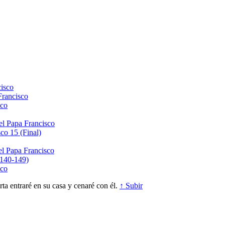
isco
Francisco
sco
el Papa Francisco
co 15 (Final)
el Papa Francisco
(140-149)
sco
a entraré en su casa y cenaré con él.
↑ Subir