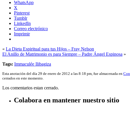
WhatsApp
X
Pinterest
Tumblr
LinkedIn
Correo electrónico
Imprimir
«
La Dieta Espiritual para tus Hijos – Fray Nelson
El Anillo de Matrimonio es para Siempre – Padre Ángel Espinosa
»
Tags:
Immaculée Ilibagiza
Esta anotación del día 29 de enero de 2012 a las 8:18 pm, fue almacenada en
Con
cerrados en este momento.
Los comentarios estan cerrado.
Colabora en mantener nuestro sitio