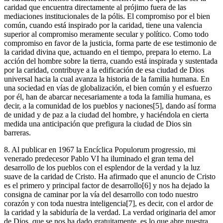
caridad que encuentra directamente al prójimo fuera de las
mediaciones institucionales de la pólis. El compromiso por el bien
común, cuando está inspirado por la caridad, tiene una valencia
superior al compromiso meramente secular y político. Como todo
compromiso en favor de la justicia, forma parte de ese testimonio de
la caridad divina que, actuando en el tiempo, prepara lo eterno. La
acción del hombre sobre la tierra, cuando está inspirada y sustentada
por la caridad, contribuye a la edificación de esa ciudad de Dios
universal hacia la cual avanza la historia de la familia humana. En
una sociedad en vías de globalización, el bien común y el esfuerzo
por él, han de abarcar necesariamente a toda la familia humana, es
decir, a la comunidad de los pueblos y naciones[5], dando así forma
de unidad y de paz a la ciudad del hombre, y haciéndola en cierta
medida una anticipación que prefigura la ciudad de Dios sin
barreras.
8. Al publicar en 1967 la Encíclica Populorum progressio, mi
venerado predecesor Pablo VI ha iluminado el gran tema del
desarrollo de los pueblos con el esplendor de la verdad y la luz
suave de la caridad de Cristo. Ha afirmado que el anuncio de Cristo
es el primero y principal factor de desarrollo[6] y nos ha dejado la
consigna de caminar por la vía del desarrollo con todo nuestro
corazón y con toda nuestra inteligencia[7], es decir, con el ardor de
la caridad y la sabiduría de la verdad. La verdad originaria del amor
de Dios, que se nos ha dado gratuitamente, es lo que abre nuestra