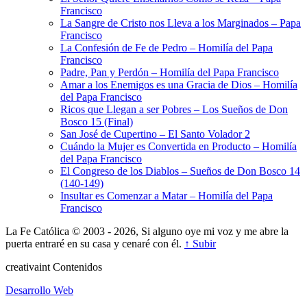
Francisco
La Sangre de Cristo nos Lleva a los Marginados – Papa
Francisco
La Confesión de Fe de Pedro – Homilía del Papa
Francisco
Padre, Pan y Perdón – Homilía del Papa Francisco
Amar a los Enemigos es una Gracia de Dios – Homilía
del Papa Francisco
Ricos que Llegan a ser Pobres – Los Sueños de Don
Bosco 15 (Final)
San José de Cupertino – El Santo Volador 2
Cuándo la Mujer es Convertida en Producto – Homilía
del Papa Francisco
El Congreso de los Diablos – Sueños de Don Bosco 14
(140-149)
Insultar es Comenzar a Matar – Homilía del Papa
Francisco
La Fe Católica © 2003 - 2026, Si alguno oye mi voz y me abre la
puerta entraré en su casa y cenaré con él.
↑ Subir
creativa
int
Contenidos
Desarrollo Web