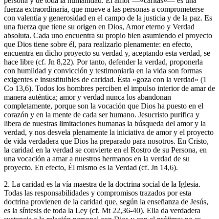
persona y de toda la humanidad. El amor —«caritas»— es una
fuerza extraordinaria, que mueve a las personas a comprometerse
con valentía y generosidad en el campo de la justicia y de la paz. Es
una fuerza que tiene su origen en Dios, Amor eterno y Verdad
absoluta. Cada uno encuentra su propio bien asumiendo el proyecto
que Dios tiene sobre él, para realizarlo plenamente: en efecto,
encuentra en dicho proyecto su verdad y, aceptando esta verdad, se
hace libre (cf. Jn 8,22). Por tanto, defender la verdad, proponerla
con humildad y convicción y testimoniarla en la vida son formas
exigentes e insustituibles de caridad. Ésta «goza con la verdad» (1
Co 13,6). Todos los hombres perciben el impulso interior de amar de
manera auténtica; amor y verdad nunca los abandonan
completamente, porque son la vocación que Dios ha puesto en el
corazón y en la mente de cada ser humano. Jesucristo purifica y
libera de nuestras limitaciones humanas la búsqueda del amor y la
verdad, y nos desvela plenamente la iniciativa de amor y el proyecto
de vida verdadera que Dios ha preparado para nosotros. En Cristo,
la caridad en la verdad se convierte en el Rostro de su Persona, en
una vocación a amar a nuestros hermanos en la verdad de su
proyecto. En efecto, Él mismo es la Verdad (cf. Jn 14,6).
2. La caridad es la vía maestra de la doctrina social de la Iglesia.
Todas las responsabilidades y compromisos trazados por esta
doctrina provienen de la caridad que, según la enseñanza de Jesús,
es la síntesis de toda la Ley (cf. Mt 22,36-40). Ella da verdadera