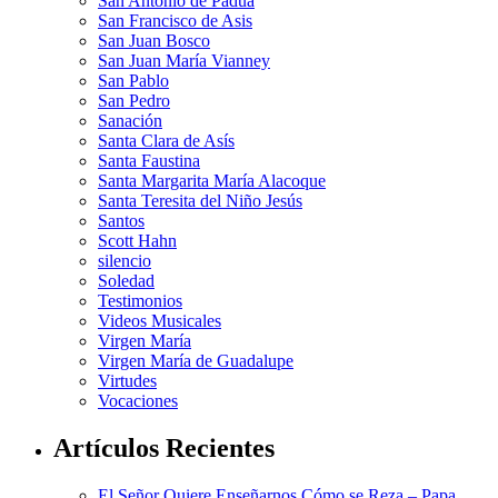
San Antonio de Padua
San Francisco de Asis
San Juan Bosco
San Juan María Vianney
San Pablo
San Pedro
Sanación
Santa Clara de Asís
Santa Faustina
Santa Margarita María Alacoque
Santa Teresita del Niño Jesús
Santos
Scott Hahn
silencio
Soledad
Testimonios
Videos Musicales
Virgen María
Virgen María de Guadalupe
Virtudes
Vocaciones
Artículos Recientes
El Señor Quiere Enseñarnos Cómo se Reza – Papa