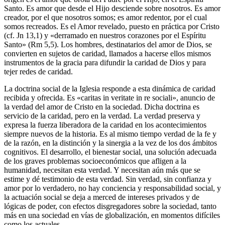
Santo. Es amor que desde el Hijo desciende sobre nosotros. Es amor
creador, por el que nosotros somos; es amor redentor, por el cual
somos recreados. Es el Amor revelado, puesto en práctica por Cristo
(cf. Jn 13,1) y «derramado en nuestros corazones por el Espíritu
Santo» (Rm 5,5). Los hombres, destinatarios del amor de Dios, se
convierten en sujetos de caridad, llamados a hacerse ellos mismos
instrumentos de la gracia para difundir la caridad de Dios y para
tejer redes de caridad.
La doctrina social de la Iglesia responde a esta dinámica de caridad
recibida y ofrecida. Es «caritas in veritate in re sociali», anuncio de
la verdad del amor de Cristo en la sociedad. Dicha doctrina es
servicio de la caridad, pero en la verdad. La verdad preserva y
expresa la fuerza liberadora de la caridad en los acontecimientos
siempre nuevos de la historia. Es al mismo tiempo verdad de la fe y
de la razón, en la distinción y la sinergia a la vez de los dos ámbitos
cognitivos. El desarrollo, el bienestar social, una solución adecuada
de los graves problemas socioeconómicos que afligen a la
humanidad, necesitan esta verdad. Y necesitan aún más que se
estime y dé testimonio de esta verdad. Sin verdad, sin confianza y
amor por lo verdadero, no hay conciencia y responsabilidad social, y
la actuación social se deja a merced de intereses privados y de
lógicas de poder, con efectos disgregadores sobre la sociedad, tanto
más en una sociedad en vías de globalización, en momentos difíciles
como los actuales.