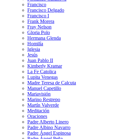
Francisco
Francisco Delgado
Francisco I
Frank Morera
Fray Nelson
Gloria Polo
Hermana Glenda
Homilía
Iglesia
Jesús
Juan Pablo II
Kimberly Kramar
La Fe Catolica
Lupita Venegas
Madre Teresa de Calcuta
Manuel Capetillo
Mariavisión
Marino Restrepo
Martín Valverde
Meditación
Oraciones
Padre Alberto Linero
Padre Albino Navarro
Padre Ángel Espinosa
Padre Ángel Peña