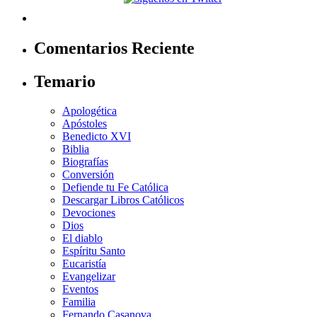
Comentarios Reciente
Temario
Apologética
Apóstoles
Benedicto XVI
Biblia
Biografías
Conversión
Defiende tu Fe Católica
Descargar Libros Católicos
Devociones
Dios
El diablo
Espíritu Santo
Eucaristía
Evangelizar
Eventos
Familia
Fernando Casanova