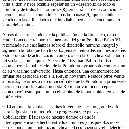
vida al don y hace posible esperar en un «desarrollo de todo el
hombre y de todos los hombres»[8], en el tránsito «de condiciones
menos humanas a condiciones más humanas»[9], que se obtiene
venciendo las dificultades que inevitablemente se encuentran a lo
largo del camino.
A más de cuarenta años de la publicación de la Encíclica, deseo
rendir homenaje y honrar la memoria del gran Pontífice Pablo VI,
retomando sus enseñanzas sobre el desarrollo humano integral y
siguiendo la ruta que han trazado, para actualizarlas en nuestros días.
Este proceso de actualización comenzó con la Encíclica Sollicitudo
rei socialis, con la que el Siervo de Dios Juan Pablo II quiso
conmemorar la publicación de la Populorum progressio con ocasión
de su vigésimo aniversario. Hasta entonces, una conmemoración
similar fue dedicada sólo a la Rerum novarum. Pasados otros veinte
años más, manifiesto mi convicción de que la Populorum progressio
merece ser considerada como «la Rerum novarum de la época
contemporánea», que ilumina el camino de la humanidad en vías de
unificación.
9. El amor en la verdad —caritas in veritate— es un gran desafío
para la Iglesia en un mundo en progresiva y expansiva
globalización. El riesgo de nuestro tiempo es que la
interdependencia de hecho entre los hombres y los pueblos no se
corresponda con la interacción ética de la conciencia y el intelecto,