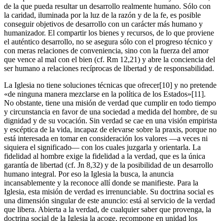
de la que pueda resultar un desarrollo realmente humano. Sólo con
la caridad, iluminada por la luz de la razón y de la fe, es posible
conseguir objetivos de desarrollo con un carácter más humano y
humanizador. El compartir los bienes y recursos, de lo que proviene
el auténtico desarrollo, no se asegura sólo con el progreso técnico y
con meras relaciones de conveniencia, sino con la fuerza del amor
que vence al mal con el bien (cf. Rm 12,21) y abre la conciencia del
ser humano a relaciones recíprocas de libertad y de responsabilidad.
La Iglesia no tiene soluciones técnicas que ofrecer[10] y no pretende
«de ninguna manera mezclarse en la política de los Estados»[11].
No obstante, tiene una misión de verdad que cumplir en todo tiempo
y circunstancia en favor de una sociedad a medida del hombre, de su
dignidad y de su vocación. Sin verdad se cae en una visión empirista
y escéptica de la vida, incapaz de elevarse sobre la praxis, porque no
está interesada en tomar en consideración los valores —a veces ni
siquiera el significado— con los cuales juzgarla y orientarla. La
fidelidad al hombre exige la fidelidad a la verdad, que es la única
garantía de libertad (cf. Jn 8,32) y de la posibilidad de un desarrollo
humano integral. Por eso la Iglesia la busca, la anuncia
incansablemente y la reconoce allí donde se manifieste. Para la
Iglesia, esta misión de verdad es irrenunciable. Su doctrina social es
una dimensión singular de este anuncio: está al servicio de la verdad
que libera. Abierta a la verdad, de cualquier saber que provenga, la
doctrina social de la Iglesia la acoge, recompone en unidad los