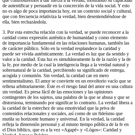
que contribuiremos a dar fuerza a la verdad, mostrando su capacidad
de autentificar y persuadir en la concreción de la vida social. Y esto
no es algo de poca importancia hoy, en un contexto social y cultural,
que con frecuencia relativiza la verdad, bien desentendiéndose de
ella, bien rechazándola.
3. Por esta estrecha relación con la verdad, se puede reconocer a la
caridad como expresión auténtica de humanidad y como elemento
de importancia fundamental en las relaciones humanas, también las
de carácter público. Sólo en la verdad resplandece la caridad y
puede ser vivida auténticamente. La verdad es luz que da sentido y
valor a la caridad. Esta luz es simultáneamente la de la razón y la de
la fe, por medio de la cual la inteligencia llega a la verdad natural y
sobrenatural de la caridad, percibiendo su significado de entrega,
acogida y comunión. Sin verdad, la caridad cae en mero
sentimentalismo. El amor se convierte en un envoltorio vacío que se
rellena arbitrariamente. Éste es el riesgo fatal del amor en una cultura
sin verdad. Es presa fácil de las emociones y las opiniones
contingentes de los sujetos, una palabra de la que se abusa y que se
distorsiona, terminando por significar lo contrario. La verdad libera a
la caridad de la estrechez de una emotividad que la priva de
contenidos relacionales y sociales, así como de un fideísmo que
mutila su horizonte humano y universal. En la verdad, la caridad
refleja la dimensión personal y al mismo tiempo pública de la fe en
el Dios bíblico, que es a la vez «Agapé» y «Lógos»: Caridad y