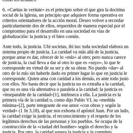
6. «Caritas in veritate» es el principio sobre el que gira la doctrina
social de la Iglesia, un principio que adquiere forma operativa en
criterios orientadores de la acción moral. Deseo volver a recordar
particularmente dos de ellos, requeridos de manera especial por el
compromiso para el desarrollo en una sociedad en vías de
globalización: la justicia y el bien común.
Ante todo, la justicia. Ubi societas, ibi ius: toda sociedad elabora un
sistema propio de justicia. La caridad va más allá de la justicia,
porque amar es dar, ofrecer de lo «mío» al otro; pero nunca carece
de justicia, la cual lleva a dar al otro lo que es «suyo», lo que le
corresponde en virtud de su ser y de su obrar. No puedo «dar» al
otro de lo mío sin haberle dado en primer lugar lo que en justicia le
corresponde. Quien ama con caridad a los demás, es ante todo justo
con ellos. No basta decir que la justicia no es extraña a la caridad,
que no es una vía alternativa o paralela a la caridad: la justicia es
«inseparable de la caridad»[1], intrínseca a ella. La justicia es la
primera vía de la caridad o, como dijo Pablo VI, su «medida
mínima»[2], parte integrante de ese amor «con obras y según la
verdad» (1 Jn 3,18), al que nos exhorta el apóstol Juan. Por un lado,
la caridad exige la justicia, el reconocimiento y el respeto de los
legítimos derechos de las personas y los pueblos. Se ocupa de la
construcción de la «ciudad del hombre» según el derecho y la
justicia. Por otro, la caridad supera la justicia y la completa