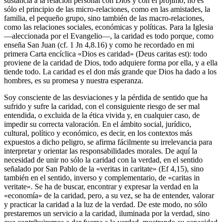
sustancia a la relación personal con Dios y con el prójimo; no es
sólo el principio de las micro-relaciones, como en las amistades, la
familia, el pequeño grupo, sino también de las macro-relaciones,
como las relaciones sociales, económicas y políticas. Para la Iglesia
—aleccionada por el Evangelio—, la caridad es todo porque, como
enseña San Juan (cf. 1 Jn 4,8.16) y como he recordado en mi
primera Carta encíclica «Dios es caridad» (Deus caritas est): todo
proviene de la caridad de Dios, todo adquiere forma por ella, y a ella
tiende todo. La caridad es el don más grande que Dios ha dado a los
hombres, es su promesa y nuestra esperanza.
Soy consciente de las desviaciones y la pérdida de sentido que ha
sufrido y sufre la caridad, con el consiguiente riesgo de ser mal
entendida, o excluida de la ética vivida y, en cualquier caso, de
impedir su correcta valoración. En el ámbito social, jurídico,
cultural, político y económico, es decir, en los contextos más
expuestos a dicho peligro, se afirma fácilmente su irrelevancia para
interpretar y orientar las responsabilidades morales. De aquí la
necesidad de unir no sólo la caridad con la verdad, en el sentido
señalado por San Pablo de la «veritas in caritate» (Ef 4,15), sino
también en el sentido, inverso y complementario, de «caritas in
veritate». Se ha de buscar, encontrar y expresar la verdad en la
«economía» de la caridad, pero, a su vez, se ha de entender, valorar
y practicar la caridad a la luz de la verdad. De este modo, no sólo
prestaremos un servicio a la caridad, iluminada por la verdad, sino