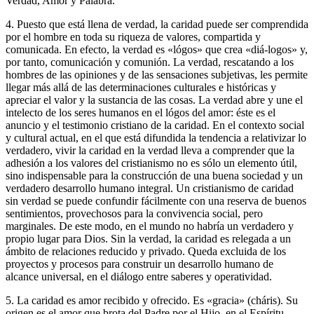
Verdad, Amor y Palabra.
4. Puesto que está llena de verdad, la caridad puede ser comprendida
por el hombre en toda su riqueza de valores, compartida y
comunicada. En efecto, la verdad es «lógos» que crea «diá-logos» y,
por tanto, comunicación y comunión. La verdad, rescatando a los
hombres de las opiniones y de las sensaciones subjetivas, les permite
llegar más allá de las determinaciones culturales e históricas y
apreciar el valor y la sustancia de las cosas. La verdad abre y une el
intelecto de los seres humanos en el lógos del amor: éste es el
anuncio y el testimonio cristiano de la caridad. En el contexto social
y cultural actual, en el que está difundida la tendencia a relativizar lo
verdadero, vivir la caridad en la verdad lleva a comprender que la
adhesión a los valores del cristianismo no es sólo un elemento útil,
sino indispensable para la construcción de una buena sociedad y un
verdadero desarrollo humano integral. Un cristianismo de caridad
sin verdad se puede confundir fácilmente con una reserva de buenos
sentimientos, provechosos para la convivencia social, pero
marginales. De este modo, en el mundo no habría un verdadero y
propio lugar para Dios. Sin la verdad, la caridad es relegada a un
ámbito de relaciones reducido y privado. Queda excluida de los
proyectos y procesos para construir un desarrollo humano de
alcance universal, en el diálogo entre saberes y operatividad.
5. La caridad es amor recibido y ofrecido. Es «gracia» (cháris). Su
origen es el amor que brota del Padre por el Hijo, en el Espíritu