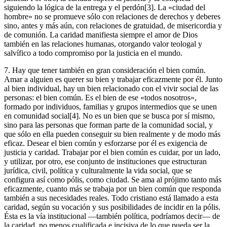
siguiendo la lógica de la entrega y el perdón[3]. La «ciudad del
hombre» no se promueve sólo con relaciones de derechos y deberes
sino, antes y más aún, con relaciones de gratuidad, de misericordia y
de comunión. La caridad manifiesta siempre el amor de Dios
también en las relaciones humanas, otorgando valor teologal y
salvífico a todo compromiso por la justicia en el mundo.
7. Hay que tener también en gran consideración el bien común.
Amar a alguien es querer su bien y trabajar eficazmente por él. Junto
al bien individual, hay un bien relacionado con el vivir social de las
personas: el bien común. Es el bien de ese «todos nosotros»,
formado por individuos, familias y grupos intermedios que se unen
en comunidad social[4]. No es un bien que se busca por sí mismo,
sino para las personas que forman parte de la comunidad social, y
que sólo en ella pueden conseguir su bien realmente y de modo más
eficaz. Desear el bien común y esforzarse por él es exigencia de
justicia y caridad. Trabajar por el bien común es cuidar, por un lado,
y utilizar, por otro, ese conjunto de instituciones que estructuran
jurídica, civil, política y culturalmente la vida social, que se
configura así como pólis, como ciudad. Se ama al prójimo tanto más
eficazmente, cuanto más se trabaja por un bien común que responda
también a sus necesidades reales. Todo cristiano está llamado a esta
caridad, según su vocación y sus posibilidades de incidir en la pólis.
Ésta es la vía institucional —también política, podríamos decir— de
la caridad, no menos cualificada e incisiva de lo que pueda ser la