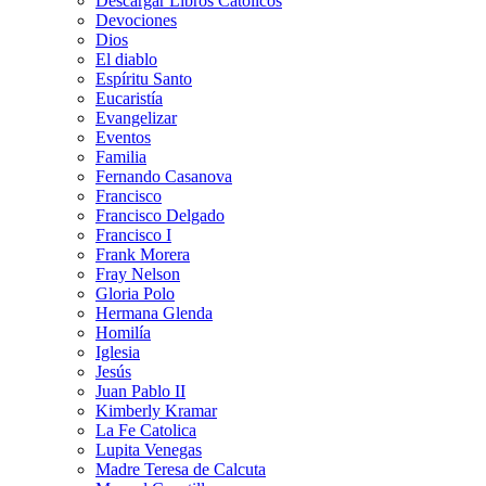
Descargar Libros Católicos
Devociones
Dios
El diablo
Espíritu Santo
Eucaristía
Evangelizar
Eventos
Familia
Fernando Casanova
Francisco
Francisco Delgado
Francisco I
Frank Morera
Fray Nelson
Gloria Polo
Hermana Glenda
Homilía
Iglesia
Jesús
Juan Pablo II
Kimberly Kramar
La Fe Catolica
Lupita Venegas
Madre Teresa de Calcuta