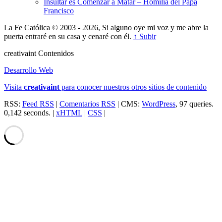
Insultar es Comenzar a Matar – Homilía del Papa
Francisco
La Fe Católica © 2003 - 2026, Si alguno oye mi voz y me abre la
puerta entraré en su casa y cenaré con él.
↑ Subir
creativa
int
Contenidos
Desarrollo Web
Visita
creativa
int
para conocer nuestros otros sitios de contenido
RSS:
Feed RSS
|
Comentarios RSS
| CMS:
WordPress
, 97 queries.
0,142 seconds. |
xHTML
|
CSS
|