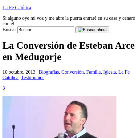
La Fe Católica
Si alguno oye mi voz y me abre la puerta entraré en su casa y cenaré
con él.
Buscar
La Conversión de Esteban Arce
en Medugorje
10 octubre, 2013 |
Biografías
,
Conversión
,
Familia
,
Iglesia
,
La Fe
Catolica
,
Testimonios
3