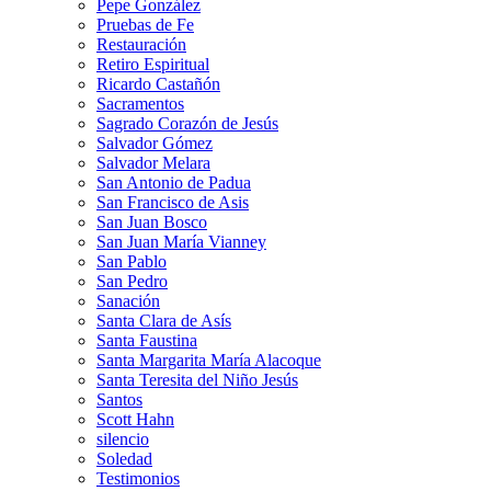
Pepe González
Pruebas de Fe
Restauración
Retiro Espiritual
Ricardo Castañón
Sacramentos
Sagrado Corazón de Jesús
Salvador Gómez
Salvador Melara
San Antonio de Padua
San Francisco de Asis
San Juan Bosco
San Juan María Vianney
San Pablo
San Pedro
Sanación
Santa Clara de Asís
Santa Faustina
Santa Margarita María Alacoque
Santa Teresita del Niño Jesús
Santos
Scott Hahn
silencio
Soledad
Testimonios