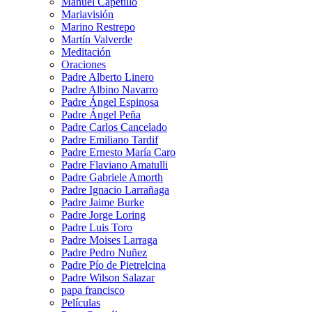
Manuel Capetillo
Mariavisión
Marino Restrepo
Martín Valverde
Meditación
Oraciones
Padre Alberto Linero
Padre Albino Navarro
Padre Ángel Espinosa
Padre Ángel Peña
Padre Carlos Cancelado
Padre Emiliano Tardif
Padre Ernesto María Caro
Padre Flaviano Amatulli
Padre Gabriele Amorth
Padre Ignacio Larrañaga
Padre Jaime Burke
Padre Jorge Loring
Padre Luis Toro
Padre Moises Larraga
Padre Pedro Nuñez
Padre Pío de Pietrelcina
Padre Wilson Salazar
papa francisco
Películas