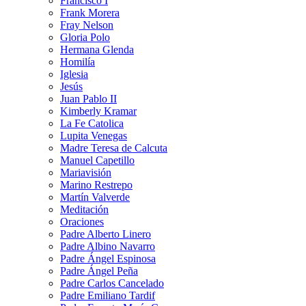
Francisco I
Frank Morera
Fray Nelson
Gloria Polo
Hermana Glenda
Homilía
Iglesia
Jesús
Juan Pablo II
Kimberly Kramar
La Fe Catolica
Lupita Venegas
Madre Teresa de Calcuta
Manuel Capetillo
Mariavisión
Marino Restrepo
Martín Valverde
Meditación
Oraciones
Padre Alberto Linero
Padre Albino Navarro
Padre Ángel Espinosa
Padre Ángel Peña
Padre Carlos Cancelado
Padre Emiliano Tardif