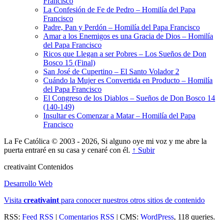
Francisco
La Confesión de Fe de Pedro – Homilía del Papa
Francisco
Padre, Pan y Perdón – Homilía del Papa Francisco
Amar a los Enemigos es una Gracia de Dios – Homilía
del Papa Francisco
Ricos que Llegan a ser Pobres – Los Sueños de Don
Bosco 15 (Final)
San José de Cupertino – El Santo Volador 2
Cuándo la Mujer es Convertida en Producto – Homilía
del Papa Francisco
El Congreso de los Diablos – Sueños de Don Bosco 14
(140-149)
Insultar es Comenzar a Matar – Homilía del Papa
Francisco
La Fe Católica © 2003 - 2026, Si alguno oye mi voz y me abre la
puerta entraré en su casa y cenaré con él.
↑ Subir
creativa
int
Contenidos
Desarrollo Web
Visita
creativa
int
para conocer nuestros otros sitios de contenido
RSS:
Feed RSS
|
Comentarios RSS
| CMS:
WordPress
, 118 queries.