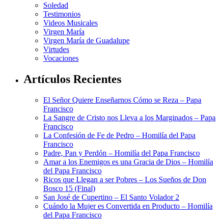
Soledad
Testimonios
Videos Musicales
Virgen María
Virgen María de Guadalupe
Virtudes
Vocaciones
Artículos Recientes
El Señor Quiere Enseñarnos Cómo se Reza – Papa
Francisco
La Sangre de Cristo nos Lleva a los Marginados – Papa
Francisco
La Confesión de Fe de Pedro – Homilía del Papa
Francisco
Padre, Pan y Perdón – Homilía del Papa Francisco
Amar a los Enemigos es una Gracia de Dios – Homilía
del Papa Francisco
Ricos que Llegan a ser Pobres – Los Sueños de Don
Bosco 15 (Final)
San José de Cupertino – El Santo Volador 2
Cuándo la Mujer es Convertida en Producto – Homilía
del Papa Francisco