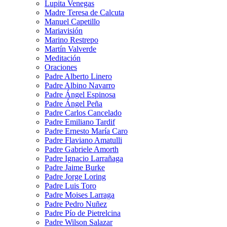
Lupita Venegas
Madre Teresa de Calcuta
Manuel Capetillo
Mariavisión
Marino Restrepo
Martín Valverde
Meditación
Oraciones
Padre Alberto Linero
Padre Albino Navarro
Padre Ángel Espinosa
Padre Ángel Peña
Padre Carlos Cancelado
Padre Emiliano Tardif
Padre Ernesto María Caro
Padre Flaviano Amatulli
Padre Gabriele Amorth
Padre Ignacio Larrañaga
Padre Jaime Burke
Padre Jorge Loring
Padre Luis Toro
Padre Moises Larraga
Padre Pedro Nuñez
Padre Pío de Pietrelcina
Padre Wilson Salazar