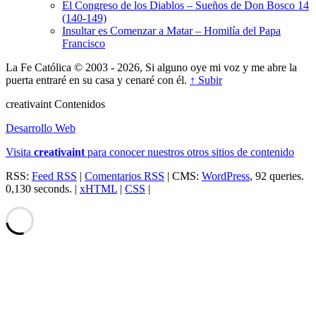
El Congreso de los Diablos – Sueños de Don Bosco 14
(140-149)
Insultar es Comenzar a Matar – Homilía del Papa
Francisco
La Fe Católica © 2003 - 2026, Si alguno oye mi voz y me abre la
puerta entraré en su casa y cenaré con él.
↑ Subir
creativa
int
Contenidos
Desarrollo Web
Visita
creativa
int
para conocer nuestros otros sitios de contenido
RSS:
Feed RSS
|
Comentarios RSS
| CMS:
WordPress
, 92 queries.
0,130 seconds. |
xHTML
|
CSS
|