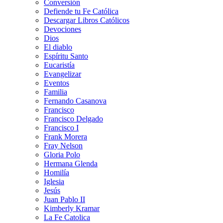
Conversión
Defiende tu Fe Católica
Descargar Libros Católicos
Devociones
Dios
El diablo
Espíritu Santo
Eucaristía
Evangelizar
Eventos
Familia
Fernando Casanova
Francisco
Francisco Delgado
Francisco I
Frank Morera
Fray Nelson
Gloria Polo
Hermana Glenda
Homilía
Iglesia
Jesús
Juan Pablo II
Kimberly Kramar
La Fe Catolica