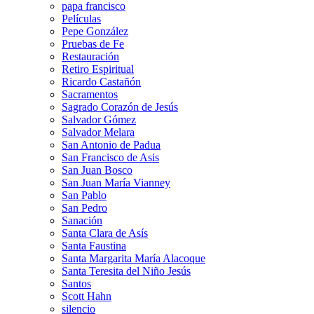
papa francisco
Películas
Pepe González
Pruebas de Fe
Restauración
Retiro Espiritual
Ricardo Castañón
Sacramentos
Sagrado Corazón de Jesús
Salvador Gómez
Salvador Melara
San Antonio de Padua
San Francisco de Asis
San Juan Bosco
San Juan María Vianney
San Pablo
San Pedro
Sanación
Santa Clara de Asís
Santa Faustina
Santa Margarita María Alacoque
Santa Teresita del Niño Jesús
Santos
Scott Hahn
silencio