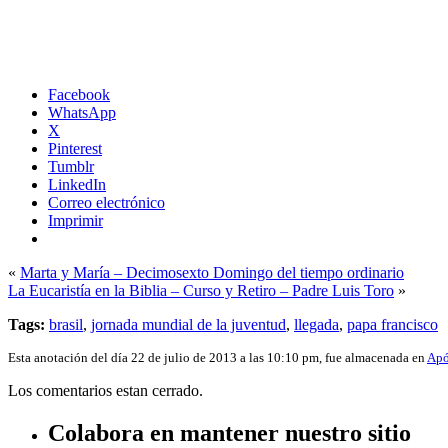
Facebook
WhatsApp
X
Pinterest
Tumblr
LinkedIn
Correo electrónico
Imprimir
«
Marta y María – Decimosexto Domingo del tiempo ordinario
La Eucaristía en la Biblia – Curso y Retiro – Padre Luis Toro
»
Tags:
brasil
,
jornada mundial de la juventud
,
llegada
,
papa francisco
Esta anotación del día 22 de julio de 2013 a las 10:10 pm, fue almacenada en
Apó
Los comentarios estan cerrado.
Colabora en mantener nuestro sitio