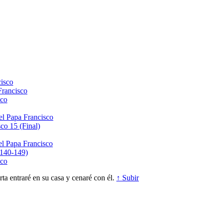
isco
Francisco
sco
el Papa Francisco
co 15 (Final)
el Papa Francisco
(140-149)
sco
a entraré en su casa y cenaré con él.
↑ Subir