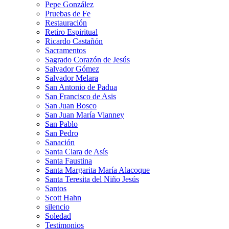
Pepe González
Pruebas de Fe
Restauración
Retiro Espiritual
Ricardo Castañón
Sacramentos
Sagrado Corazón de Jesús
Salvador Gómez
Salvador Melara
San Antonio de Padua
San Francisco de Asis
San Juan Bosco
San Juan María Vianney
San Pablo
San Pedro
Sanación
Santa Clara de Asís
Santa Faustina
Santa Margarita María Alacoque
Santa Teresita del Niño Jesús
Santos
Scott Hahn
silencio
Soledad
Testimonios