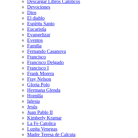
Descargar Libros Católicos
Devociones
Dios
El diablo
Espíritu Santo
Eucaristía
Evangelizar
Eventos
Familia
Fernando Casanova
Francisco
Francisco Delgado
Francisco I
Frank Morera
Fray Nelson
Gloria Polo
Hermana Glenda
Homilía
Iglesia
Jesús
Juan Pablo II
Kimberly Kramar
La Fe Catolica
Lupita Venegas
Madre Teresa de Calcuta