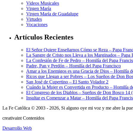
Videos Musicales
Virgen María
Virgen María de Guadalupe
Virtudes
Vocaciones
Artículos Recientes
El Señor Quiere Enseñarnos Cómo se Reza – Papa Franc
La Sangre de Cristo nos Lleva a los Marginados – Papa 
La Confesión de Fe de Pedro – Homilía del Papa Franci
Padre, Pan y Perdón – Homilía del Papa Francisco
Amar a los Enemigos es una Gracia de Dios – Homilía d
Ricos que Llegan a ser Pobres – Los Sueños de Don Bos
San José de Cupertino – El Santo Volador 2
Cuándo la Mujer es Convertida en Producto – Homilía d
El Congreso de los Diablos – Sueños de Don Bosco 14 
Insultar es Comenzar a Matar – Homilía del Papa Franci
La Fe Católica © 2003 - 2026, Si alguno oye mi voz y me abre la puert
creativa
int
Contenidos
Desarrollo Web