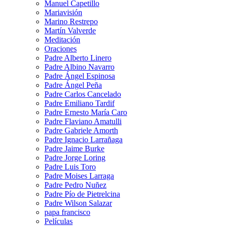
Manuel Capetillo
Mariavisión
Marino Restrepo
Martín Valverde
Meditación
Oraciones
Padre Alberto Linero
Padre Albino Navarro
Padre Ángel Espinosa
Padre Ángel Peña
Padre Carlos Cancelado
Padre Emiliano Tardif
Padre Ernesto María Caro
Padre Flaviano Amatulli
Padre Gabriele Amorth
Padre Ignacio Larrañaga
Padre Jaime Burke
Padre Jorge Loring
Padre Luis Toro
Padre Moises Larraga
Padre Pedro Nuñez
Padre Pío de Pietrelcina
Padre Wilson Salazar
papa francisco
Películas