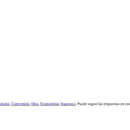
stoles
,
Conversión
,
Dios
,
Evangelizar
,
Francisco
. Puede seguir las respuestas en es