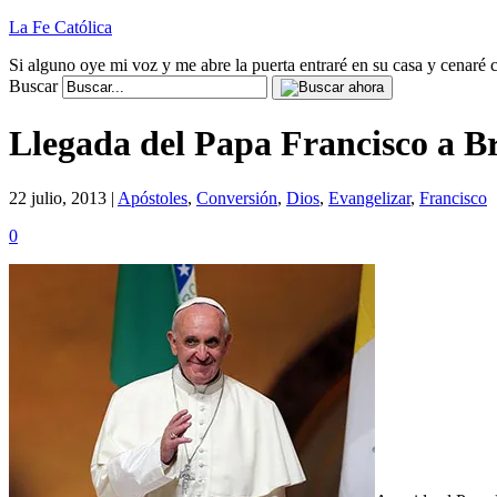
La Fe Católica
Si alguno oye mi voz y me abre la puerta entraré en su casa y cenaré c
Buscar
Llegada del Papa Francisco a Br
22 julio, 2013 |
Apóstoles
,
Conversión
,
Dios
,
Evangelizar
,
Francisco
0