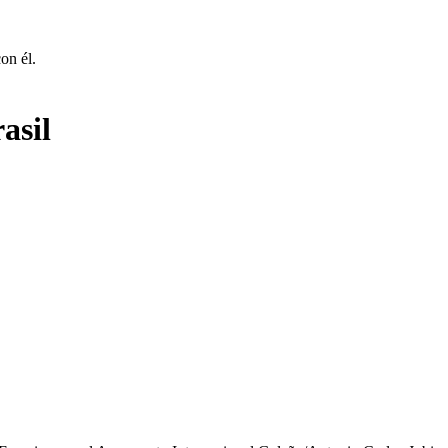
on él.
asil