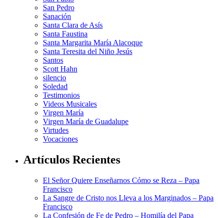
San Pedro
Sanación
Santa Clara de Asís
Santa Faustina
Santa Margarita María Alacoque
Santa Teresita del Niño Jesús
Santos
Scott Hahn
silencio
Soledad
Testimonios
Videos Musicales
Virgen María
Virgen María de Guadalupe
Virtudes
Vocaciones
Artículos Recientes
El Señor Quiere Enseñarnos Cómo se Reza – Papa
Francisco
La Sangre de Cristo nos Lleva a los Marginados – Papa
Francisco
La Confesión de Fe de Pedro – Homilía del Papa