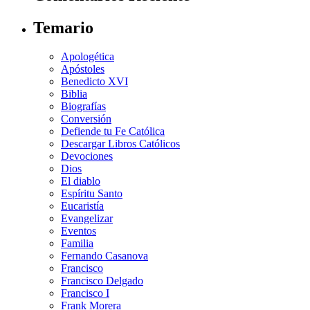
Temario
Apologética
Apóstoles
Benedicto XVI
Biblia
Biografías
Conversión
Defiende tu Fe Católica
Descargar Libros Católicos
Devociones
Dios
El diablo
Espíritu Santo
Eucaristía
Evangelizar
Eventos
Familia
Fernando Casanova
Francisco
Francisco Delgado
Francisco I
Frank Morera