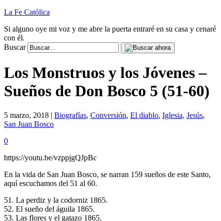
La Fe Católica
Si alguno oye mi voz y me abre la puerta entraré en su casa y cenaré
con él.
Buscar
Los Monstruos y los Jóvenes –
Sueños de Don Bosco 5 (51-60)
5 marzo, 2018 |
Biografías
,
Conversión
,
El diablo
,
Iglesia
,
Jesús
,
San Juan Bosco
0
https://youtu.be/vzppjgQJpBc
En la vida de San Juan Bosco, se narran 159 sueños de este Santo,
aquí escuchamos del 51 al 60.
51. La perdiz y la codorniz 1865.
52. El sueño del águila 1865.
53. Las flores y el gatazo 1865.