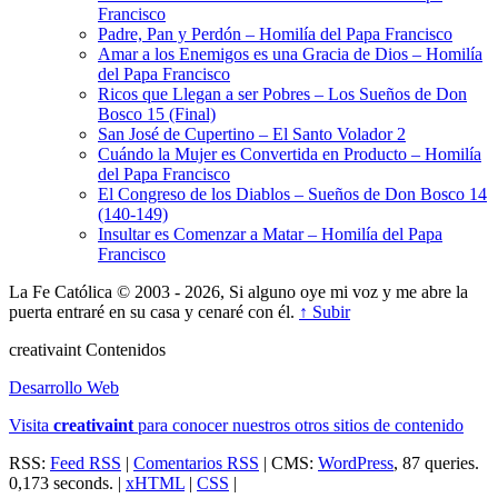
Francisco
Padre, Pan y Perdón – Homilía del Papa Francisco
Amar a los Enemigos es una Gracia de Dios – Homilía
del Papa Francisco
Ricos que Llegan a ser Pobres – Los Sueños de Don
Bosco 15 (Final)
San José de Cupertino – El Santo Volador 2
Cuándo la Mujer es Convertida en Producto – Homilía
del Papa Francisco
El Congreso de los Diablos – Sueños de Don Bosco 14
(140-149)
Insultar es Comenzar a Matar – Homilía del Papa
Francisco
La Fe Católica © 2003 - 2026, Si alguno oye mi voz y me abre la
puerta entraré en su casa y cenaré con él.
↑ Subir
creativa
int
Contenidos
Desarrollo Web
Visita
creativa
int
para conocer nuestros otros sitios de contenido
RSS:
Feed RSS
|
Comentarios RSS
| CMS:
WordPress
, 87 queries.
0,173 seconds. |
xHTML
|
CSS
|