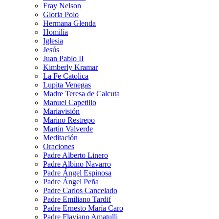
Fray Nelson
Gloria Polo
Hermana Glenda
Homilía
Iglesia
Jesús
Juan Pablo II
Kimberly Kramar
La Fe Catolica
Lupita Venegas
Madre Teresa de Calcuta
Manuel Capetillo
Mariavisión
Marino Restrepo
Martín Valverde
Meditación
Oraciones
Padre Alberto Linero
Padre Albino Navarro
Padre Ángel Espinosa
Padre Ángel Peña
Padre Carlos Cancelado
Padre Emiliano Tardif
Padre Ernesto María Caro
Padre Flaviano Amatulli