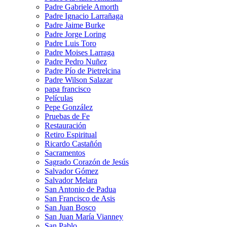
Padre Gabriele Amorth
Padre Ignacio Larrañaga
Padre Jaime Burke
Padre Jorge Loring
Padre Luis Toro
Padre Moises Larraga
Padre Pedro Nuñez
Padre Pío de Pietrelcina
Padre Wilson Salazar
papa francisco
Películas
Pepe González
Pruebas de Fe
Restauración
Retiro Espiritual
Ricardo Castañón
Sacramentos
Sagrado Corazón de Jesús
Salvador Gómez
Salvador Melara
San Antonio de Padua
San Francisco de Asis
San Juan Bosco
San Juan María Vianney
San Pablo