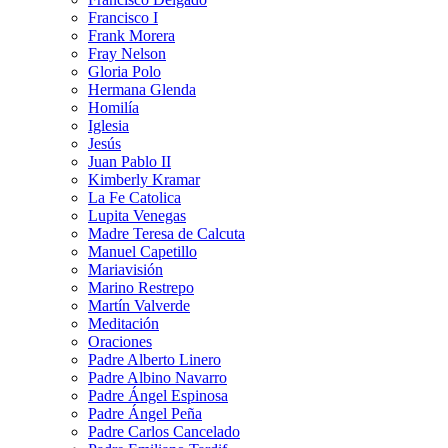
Francisco I
Frank Morera
Fray Nelson
Gloria Polo
Hermana Glenda
Homilía
Iglesia
Jesús
Juan Pablo II
Kimberly Kramar
La Fe Catolica
Lupita Venegas
Madre Teresa de Calcuta
Manuel Capetillo
Mariavisión
Marino Restrepo
Martín Valverde
Meditación
Oraciones
Padre Alberto Linero
Padre Albino Navarro
Padre Ángel Espinosa
Padre Ángel Peña
Padre Carlos Cancelado