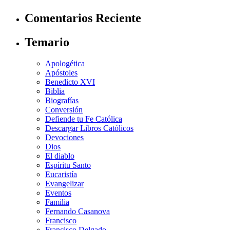
Comentarios Reciente
Temario
Apologética
Apóstoles
Benedicto XVI
Biblia
Biografías
Conversión
Defiende tu Fe Católica
Descargar Libros Católicos
Devociones
Dios
El diablo
Espíritu Santo
Eucaristía
Evangelizar
Eventos
Familia
Fernando Casanova
Francisco
Francisco Delgado