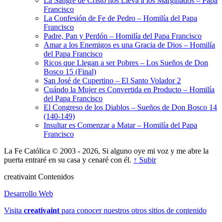
La Sangre de Cristo nos Lleva a los Marginados – Papa
Francisco
La Confesión de Fe de Pedro – Homilía del Papa
Francisco
Padre, Pan y Perdón – Homilía del Papa Francisco
Amar a los Enemigos es una Gracia de Dios – Homilía
del Papa Francisco
Ricos que Llegan a ser Pobres – Los Sueños de Don
Bosco 15 (Final)
San José de Cupertino – El Santo Volador 2
Cuándo la Mujer es Convertida en Producto – Homilía
del Papa Francisco
El Congreso de los Diablos – Sueños de Don Bosco 14
(140-149)
Insultar es Comenzar a Matar – Homilía del Papa
Francisco
La Fe Católica © 2003 - 2026, Si alguno oye mi voz y me abre la
puerta entraré en su casa y cenaré con él.
↑ Subir
creativa
int
Contenidos
Desarrollo Web
Visita
creativa
int
para conocer nuestros otros sitios de contenido