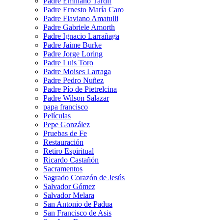
Padre Emiliano Tardif
Padre Ernesto María Caro
Padre Flaviano Amatulli
Padre Gabriele Amorth
Padre Ignacio Larrañaga
Padre Jaime Burke
Padre Jorge Loring
Padre Luis Toro
Padre Moises Larraga
Padre Pedro Nuñez
Padre Pío de Pietrelcina
Padre Wilson Salazar
papa francisco
Películas
Pepe González
Pruebas de Fe
Restauración
Retiro Espiritual
Ricardo Castañón
Sacramentos
Sagrado Corazón de Jesús
Salvador Gómez
Salvador Melara
San Antonio de Padua
San Francisco de Asis