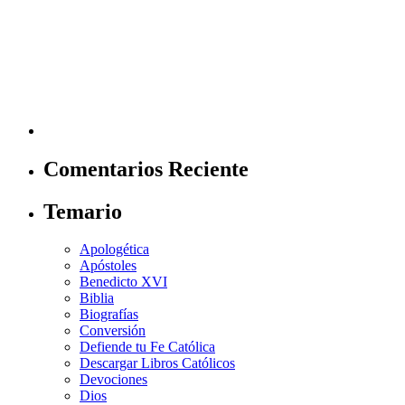
Comentarios Reciente
Temario
Apologética
Apóstoles
Benedicto XVI
Biblia
Biografías
Conversión
Defiende tu Fe Católica
Descargar Libros Católicos
Devociones
Dios