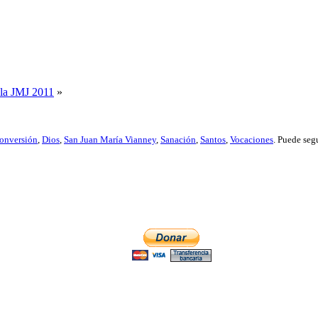
 la JMJ 2011
»
onversión
,
Dios
,
San Juan María Vianney
,
Sanación
,
Santos
,
Vocaciones
. Puede segu