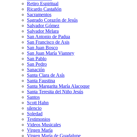
Retiro Espiritual
Ricardo Castañón
Sacramentos
Sagrado Corazón de Jesús
Salvador Gómez
Salvador Melara
San Antonio de Padua
San Francisco de Asis
San Juan Bosco
San Juan María Vianney
San Pablo
San Pedro
Sanación
Santa Clara de Asís
Santa Faustina
Santa Margarita María Alacoque
Santa Teresita del Niño Jesús
Santos
Scott Hahn
silencio
Soledad
Testimonios
Videos Musicales
Virgen María
Virgen María de Guadalupe