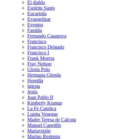
El diablo
Espíritu Santo
Eucaristía
Evangelizar
Eventos
Familia
Fernando Casanova
Francisco
Francisco Delgado
Francisco I
Frank Morera
Fray Nelson
Gloria Polo
Hermana Glenda
Homilía
Iglesia
Jesús
Juan Pablo II
Kimberly Kramar
La Fe Catolica
Lupita Venegas
Madre Teresa de Calcuta
Manuel Capetillo
Mariavisión
Marino Restrepo