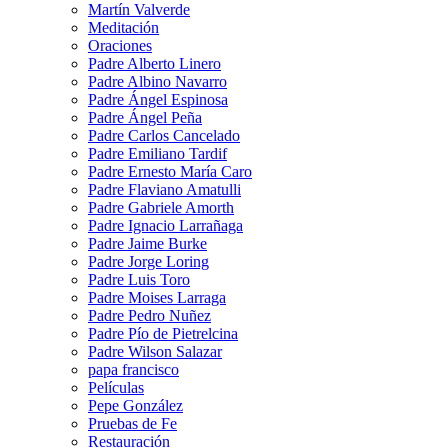
Martín Valverde
Meditación
Oraciones
Padre Alberto Linero
Padre Albino Navarro
Padre Ángel Espinosa
Padre Ángel Peña
Padre Carlos Cancelado
Padre Emiliano Tardif
Padre Ernesto María Caro
Padre Flaviano Amatulli
Padre Gabriele Amorth
Padre Ignacio Larrañaga
Padre Jaime Burke
Padre Jorge Loring
Padre Luis Toro
Padre Moises Larraga
Padre Pedro Nuñez
Padre Pío de Pietrelcina
Padre Wilson Salazar
papa francisco
Películas
Pepe González
Pruebas de Fe
Restauración