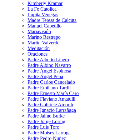
Kimberly Kramar
La Fe Catolica
Lupita Venegas
Madre Teresa de Calcuta
Manuel Capetillo
Mariavisión
Marino Restrepo
Martín Valverde
Meditación
Oraciones
Padre Alberto Linero
Padre Albino Navarro
Padre Ángel Espinosa
Padre Ángel Peña
Padre Carlos Cancelado
Padre Emiliano Tardif
Padre Ernesto María Caro
Padre Flaviano Amatulli
Padre Gabriele Amorth
Padre Ignacio Larrañaga
Padre Jaime Burke
Padre Jorge Loring
Padre Luis Toro
Padre Moises Larraga
Padre Pedro Nuñez