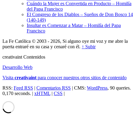
Cuándo la Mujer es Convertida en Producto – Homilía
del Papa Francisco
El Congreso de los Diablos – Sueños de Don Bosco 14
(140-149)
Insultar es Comenzar a Matar – Homilía del Papa
Francisco
La Fe Católica © 2003 - 2026, Si alguno oye mi voz y me abre la
puerta entraré en su casa y cenaré con él.
↑ Subir
creativa
int
Contenidos
Desarrollo Web
Visita
creativa
int
para conocer nuestros otros sitios de contenido
RSS:
Feed RSS
|
Comentarios RSS
| CMS:
WordPress
, 90 queries.
0,170 seconds. |
xHTML
|
CSS
|