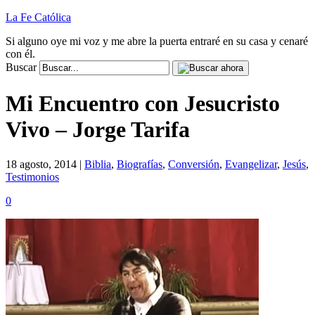
La Fe Católica
Si alguno oye mi voz y me abre la puerta entraré en su casa y cenaré
con él.
Buscar
Mi Encuentro con Jesucristo
Vivo – Jorge Tarifa
18 agosto, 2014 |
Biblia
,
Biografías
,
Conversión
,
Evangelizar
,
Jesús
,
Testimonios
0