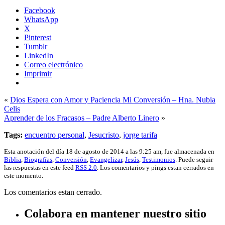
Facebook
WhatsApp
X
Pinterest
Tumblr
LinkedIn
Correo electrónico
Imprimir
«
Dios Espera con Amor y Paciencia Mi Conversión – Hna. Nubia
Celis
Aprender de los Fracasos – Padre Alberto Linero
»
Tags:
encuentro personal
,
Jesucristo
,
jorge tarifa
Esta anotación del día 18 de agosto de 2014 a las 9:25 am, fue almacenada en
Biblia
,
Biografías
,
Conversión
,
Evangelizar
,
Jesús
,
Testimonios
. Puede seguir
las respuestas en este feed
RSS 2.0
. Los comentarios y pings estan cerrados en
este momento.
Los comentarios estan cerrado.
Colabora en mantener nuestro sitio