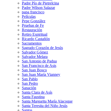
Padre Pío de Pietrelcina
Padre Wilson Salazar
papa francisco
Películas
Pepe González
Pruebas de Fe
Restauración
Retiro Espiritual
Ricardo Castañón
Sacramentos
Sagrado Corazón de Jesús
Salvador Gómez
Salvador Melara
San Antonio de Padua
San Francisco de Asis
San Juan Bosco
San Juan María Vianney
San Pablo
San Pedro
Sanación
Santa Clara de Asís
Santa Faustina
Santa Margarita María Alacoque
Santa Teresita del Niño Jesús
Santos