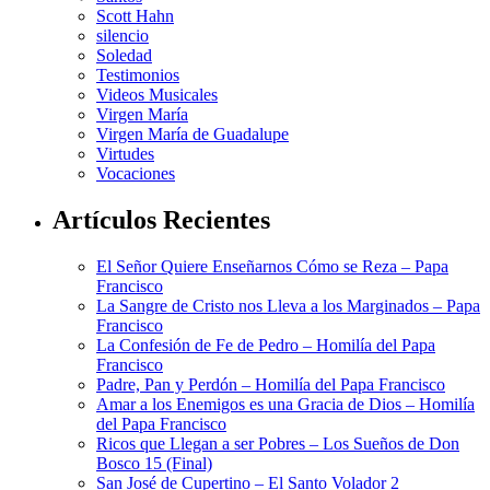
Scott Hahn
silencio
Soledad
Testimonios
Videos Musicales
Virgen María
Virgen María de Guadalupe
Virtudes
Vocaciones
Artículos Recientes
El Señor Quiere Enseñarnos Cómo se Reza – Papa
Francisco
La Sangre de Cristo nos Lleva a los Marginados – Papa
Francisco
La Confesión de Fe de Pedro – Homilía del Papa
Francisco
Padre, Pan y Perdón – Homilía del Papa Francisco
Amar a los Enemigos es una Gracia de Dios – Homilía
del Papa Francisco
Ricos que Llegan a ser Pobres – Los Sueños de Don
Bosco 15 (Final)
San José de Cupertino – El Santo Volador 2