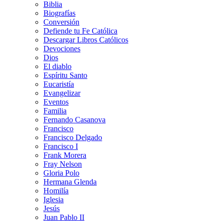
Biblia
Biografías
Conversión
Defiende tu Fe Católica
Descargar Libros Católicos
Devociones
Dios
El diablo
Espíritu Santo
Eucaristía
Evangelizar
Eventos
Familia
Fernando Casanova
Francisco
Francisco Delgado
Francisco I
Frank Morera
Fray Nelson
Gloria Polo
Hermana Glenda
Homilía
Iglesia
Jesús
Juan Pablo II