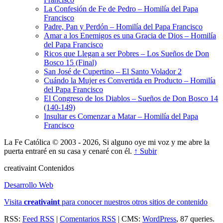
La Confesión de Fe de Pedro – Homilía del Papa
Francisco
Padre, Pan y Perdón – Homilía del Papa Francisco
Amar a los Enemigos es una Gracia de Dios – Homilía
del Papa Francisco
Ricos que Llegan a ser Pobres – Los Sueños de Don
Bosco 15 (Final)
San José de Cupertino – El Santo Volador 2
Cuándo la Mujer es Convertida en Producto – Homilía
del Papa Francisco
El Congreso de los Diablos – Sueños de Don Bosco 14
(140-149)
Insultar es Comenzar a Matar – Homilía del Papa
Francisco
La Fe Católica © 2003 - 2026, Si alguno oye mi voz y me abre la
puerta entraré en su casa y cenaré con él.
↑ Subir
creativa
int
Contenidos
Desarrollo Web
Visita
creativa
int
para conocer nuestros otros sitios de contenido
RSS:
Feed RSS
|
Comentarios RSS
| CMS:
WordPress
, 87 queries.