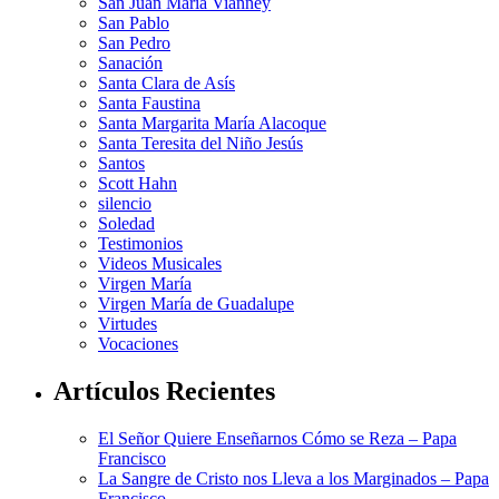
San Juan María Vianney
San Pablo
San Pedro
Sanación
Santa Clara de Asís
Santa Faustina
Santa Margarita María Alacoque
Santa Teresita del Niño Jesús
Santos
Scott Hahn
silencio
Soledad
Testimonios
Videos Musicales
Virgen María
Virgen María de Guadalupe
Virtudes
Vocaciones
Artículos Recientes
El Señor Quiere Enseñarnos Cómo se Reza – Papa
Francisco
La Sangre de Cristo nos Lleva a los Marginados – Papa
Francisco