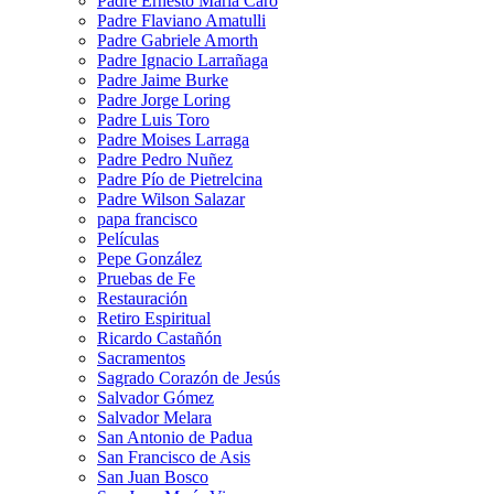
Padre Ernesto María Caro
Padre Flaviano Amatulli
Padre Gabriele Amorth
Padre Ignacio Larrañaga
Padre Jaime Burke
Padre Jorge Loring
Padre Luis Toro
Padre Moises Larraga
Padre Pedro Nuñez
Padre Pío de Pietrelcina
Padre Wilson Salazar
papa francisco
Películas
Pepe González
Pruebas de Fe
Restauración
Retiro Espiritual
Ricardo Castañón
Sacramentos
Sagrado Corazón de Jesús
Salvador Gómez
Salvador Melara
San Antonio de Padua
San Francisco de Asis
San Juan Bosco