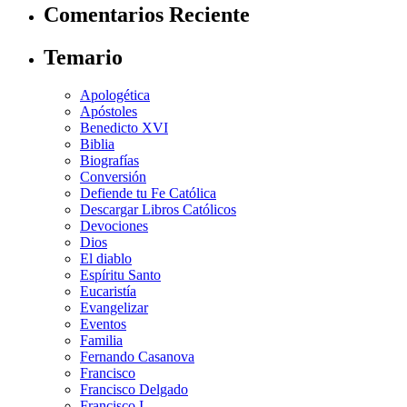
Comentarios Reciente
Temario
Apologética
Apóstoles
Benedicto XVI
Biblia
Biografías
Conversión
Defiende tu Fe Católica
Descargar Libros Católicos
Devociones
Dios
El diablo
Espíritu Santo
Eucaristía
Evangelizar
Eventos
Familia
Fernando Casanova
Francisco
Francisco Delgado
Francisco I