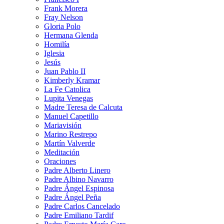
Frank Morera
Fray Nelson
Gloria Polo
Hermana Glenda
Homilía
Iglesia
Jesús
Juan Pablo II
Kimberly Kramar
La Fe Catolica
Lupita Venegas
Madre Teresa de Calcuta
Manuel Capetillo
Mariavisión
Marino Restrepo
Martín Valverde
Meditación
Oraciones
Padre Alberto Linero
Padre Albino Navarro
Padre Ángel Espinosa
Padre Ángel Peña
Padre Carlos Cancelado
Padre Emiliano Tardif