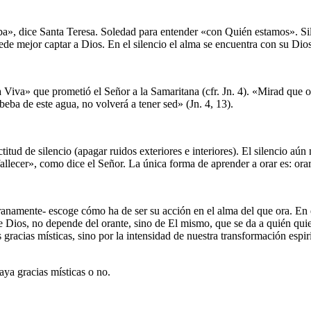
a», dice Santa Teresa. Soledad para entender «con Quién estamos». Sile
de mejor captar a Dios. En el silencio el alma se encuentra con su Dios
Viva» que prometió el Señor a la Samaritana (cfr. Jn. 4). «Mirad que os
beba de este agua, no volverá a tener sed» (Jn. 4, 13).
itud de silencio (apagar ruidos exteriores e interiores). El silencio aú
lecer», como dice el Señor. La única forma de aprender a orar es: orar, 
ranamente- escoge cómo ha de ser su acción en el alma del que ora. En 
de Dios, no depende del orante, sino de El mismo, que se da a quién qui
gracias místicas, sino por la intensidad de nuestra transformación espir
ya gracias místicas o no.