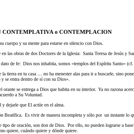
 CONTEMPLATIVA o CONTEMPLACION
r su cuerpo y su mente para estarse en silencio con Dios.
 en las obras de dos Doctores de la Iglesia: Santa Teresa de Jesús y Sa
 dato de fe: Dios nos inhabita, somos «templos del Espíritu Santo» (cf.
e la tierra en tu casa … no ha menester alas para ir a buscarle, sino p
 y se entra dentro de sí con su Dios».
el orante se entrega a Dios que habita en su interior. Ya no razona acer
 acuerdo a Su Voluntad.
 y dejarle que El actúe en el alma.
n Beatífica. Es vivir de manera incompleta y sólo por un instante lo 
 tipo de oración, son don de Dios. Por ello, no pueden lograrse a base 
ómo quiere, cuándo quiere y dónde quiere.