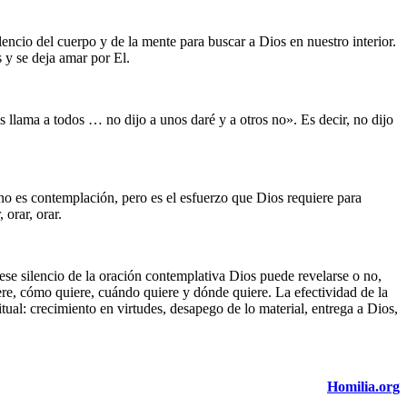
ncio del cuerpo y de la mente para buscar a Dios en nuestro interior.
 y se deja amar por El.
 llama a todos … no dijo a unos daré y a otros no». Es decir, no dijo
n no es contemplación, pero es el esfuerzo que Dios requiere para
orar, orar.
ese silencio de la oración contemplativa Dios puede revelarse o no,
ere, cómo quiere, cuándo quiere y dónde quiere. La efectividad de la
itual: crecimiento en virtudes, desapego de lo material, entrega a Dios,
Homilia.org