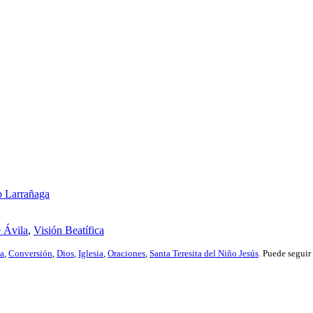
o Larrañaga
e Ávila
,
Visión Beatífica
ia
,
Conversión
,
Dios
,
Iglesia
,
Oraciones
,
Santa Teresita del Niño Jesús
. Puede seguir