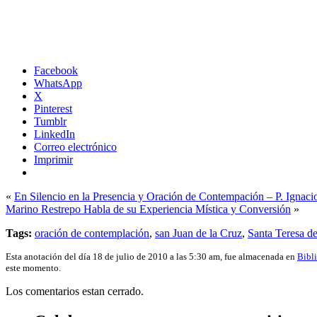
Facebook
WhatsApp
X
Pinterest
Tumblr
LinkedIn
Correo electrónico
Imprimir
«
En Silencio en la Presencia y Oración de Contempación – P. Ignaci
Marino Restrepo Habla de su Experiencia Mística y Conversión
»
Tags:
oración de contemplación
,
san Juan de la Cruz
,
Santa Teresa d
Esta anotación del día 18 de julio de 2010 a las 5:30 am, fue almacenada en
Bibl
este momento.
Los comentarios estan cerrado.