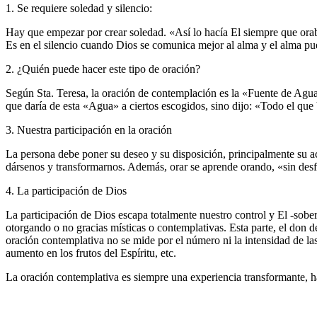
1. Se requiere soledad y silencio:
Hay que empezar por crear soledad. «Así lo hacía El siempre que orab
Es en el silencio cuando Dios se comunica mejor al alma y el alma pue
2. ¿Quién puede hacer este tipo de oración?
Según Sta. Teresa, la oración de contemplación es la «Fuente de Agua 
que daría de esta «Agua» a ciertos escogidos, sino dijo: «Todo el que 
3. Nuestra participación en la oración
La persona debe poner su deseo y su disposición, principalmente su act
dársenos y transformarnos. Además, orar se aprende orando, «sin desfal
4. La participación de Dios
La participación de Dios escapa totalmente nuestro control y El -sobe
otorgando o no gracias místicas o contemplativas. Esta parte, el don 
oración contemplativa no se mide por el número ni la intensidad de las 
aumento en los frutos del Espíritu, etc.
La oración contemplativa es siempre una experiencia transformante, ha