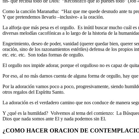
fin- que recibía todo de Dios: “Reconozco que lo puedes todo” (Job 4
Como la canción Maranatha: “Haz que me quede desnudo ante tu prese
Y que pretendemos llevarlo –inclusive- a la oración.
La alforja que más pesa es el orgullo. Es inútil buscar mucho cuál es
diversas melodías cacofónicas a lo largo de la historia de la humanida
Engreimiento, deseo de poder, vanidad (querer quedar bien, querer ser
oración, sino de los razonamientos estériles) defensa de los propios in
etc. etc. etc. Son todas formas de orgullo.
El orgullo nos impide adorar, porque el orgulloso no es capaz de quita
Por eso, al no más darnos cuenta de alguna forma de orgullo, hay que 
Por la adoración vamos poco a poco, progresivamente, siendo humilde
otros regalos del Espíritu Santo.
La adoración es el verdadero camino que nos conduce de manera segu
Y ¿qué es la humildad? Volvemos al tema del comienzo: La Búsqueda
Dios que nada somos ante El y nada podemos sin El.
¿COMO HACER ORACION DE CONTEMPLACI