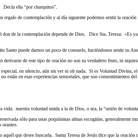
. Decía ella “por charquitos”.
n regalo de contemplación y al día siguiente podemos sentir la oración 
 el don de la contemplación depende de Dios. Dice Sta. Teresa: «Es y
tu Santo puede darnos un poco de consuelo, haciéndonos sentir su Amor
derivarse de este tipo de oración no son su verdadero fruto, ni siquiera
special, en silencio, aún sin ver ni oír nada. Si es Voluntad Divina, el
 no están en esas experiencias sensoriales, que son consentimientos del
tra vida: nuestra voluntad unida a la de Dios, o sea, la “unión de volun
tá reservada sólo para unas poquísimas almas escogidas, generalmente 
 orantes.
do aquél que desee buscarla. Santa Teresa de Jesús dice que la oración