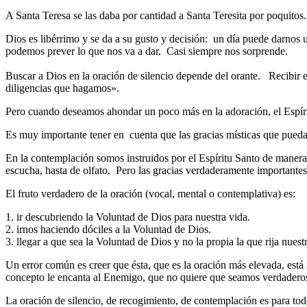
A Santa Teresa se las daba por cantidad a Santa Teresita por poquitos
Dios es libérrimo y se da a su gusto y decisión: un día puede darnos u
podemos prever lo que nos va a dar. Casi siempre nos sorprende.
Buscar a Dios en la oración de silencio depende del orante. Recibir
diligencias que hagamos».
Pero cuando deseamos ahondar un poco más en la adoración, el Espíri
Es muy importante tener en cuenta que las gracias místicas que puedan 
En la contemplación somos instruidos por el Espíritu Santo de manera e
escucha, hasta de olfato. Pero las gracias verdaderamente importantes
El fruto verdadero de la oración (vocal, mental o contemplativa) es:
1. ir descubriendo la Voluntad de Dios para nuestra vida.
2. irnos haciendo dóciles a la Voluntad de Dios.
3. llegar a que sea la Voluntad de Dios y no la propia la que rija nues
Un error común es creer que ésta, que es la oración más elevada, es
concepto le encanta al Enemigo, que no quiere que seamos verdaderos
La oración de silencio, de recogimiento, de contemplación es para to