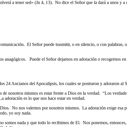
lverá a tener sed» (Jn 4, 13). No dice el Señor que la dará a unos y a o
omunicación. El Señor puede trasmitir, o en silencio, o con palabras,
ctos anagógicos. Puede el Señor dejarnos en adoración o recogernos en 
os 24 Ancianos del Apocalipsis, los cuales se postraron y adoraron al S
 de nosotros mismos es estar frente a Dios en la verdad. “Los verdader
 adoración es lo que nos hace estar en verdad.
Dios. No nos valemos por nosotros mismos. La adoración exige esa pob
odo, yo soy nada.
o somos nada y que todo lo recibimos de El. Nos ponemos, entonces, d