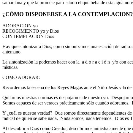
samaritana y que la promete para «todo el que beba de esta agua no vo
¿CÓMO DISPONERSE A LA CONTEMPLACION?
ADORACION yo
RECOGIMIENTO yo y Dios
CONTEMPLACION Dios
Hay que sintonizar a Dios, como sintonizamos una estación de radio-c
antemano.
La sintonización la podemos hacer con la a d o r a c i ó n y/o con a
místicas.
COMO ADORAR:
Recordemos la escena de los Reyes Magos ante el Niño Jesús y la de l
Quitarnos nuestras coronas es despojarnos de nuestro yo. Despojarnos
Somos capaces de ser veraces prácticamente sólo cuando adoramos. La
Y ¿cuál es nuestra verdad? Que somos directamente dependientes de 
radical de quien se sabe nada. Nada somos, nada tenemos. Dios es T
Al descubrir a Dios como Creador, descubrimos inmediatamente que n