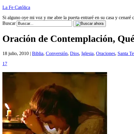
La Fe Católica
Si alguno oye mi voz y me abre la puerta entraré en su casa y cenaré c
Buscar
Oración de Contemplación, Qué
18 julio, 2010 |
Biblia
,
Conversión
,
Dios
,
Iglesia
,
Oraciones
,
Santa Te
17