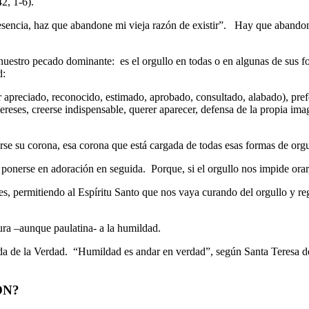
2, 1-6).
ncia, haz que abandone mi vieja razón de existir”. Hay que abandonar 
 nuestro pecado dominante: es el orgullo en todas o en algunas de sus f
d:
 apreciado, reconocido, estimado, aprobado, consultado, alabado), prefe
tereses, creerse indispensable, querer aparecer, defensa de la propia ima
rse su corona, esa corona que está cargada de todas esas formas de orgu
ponerse en adoración en seguida. Porque, si el orgullo nos impide orar,
s, permitiendo al Espíritu Santo que nos vaya curando del orgullo y r
ra –aunque paulatina- a la humildad.
 de la Verdad. “Humildad es andar en verdad”, según Santa Teresa de 
ON?