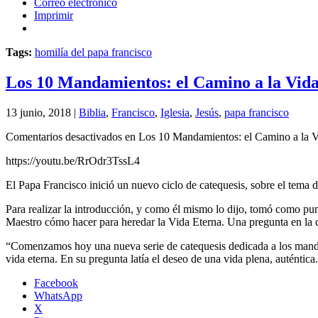
Correo electrónico
Imprimir
Tags:
homilía del papa francisco
Los 10 Mandamientos: el Camino a la Vid
13 junio, 2018 |
Biblia
,
Francisco
,
Iglesia
,
Jesús
,
papa francisco
Comentarios desactivados
en Los 10 Mandamientos: el Camino a la V
https://youtu.be/RrOdr3TssL4
El Papa Francisco inició un nuevo ciclo de catequesis, sobre el tema 
Para realizar la introducción, y como él mismo lo dijo, tomó como pun
Maestro cómo hacer para heredar la Vida Eterna. Una pregunta en la que
“Comenzamos hoy una nueva serie de catequesis dedicada a los mandam
vida eterna. En su pregunta latía el deseo de una vida plena, auténti
Facebook
WhatsApp
X