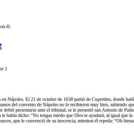
on él.
2
or 2
ón en Nápoles. El 21 de octubre de 1638 partió de Cupertino, donde hab
anos del convento de Nápoles no lo recibieron muy bien, sabiendo que
e debió presentarse ante el tribunal, se le presentó san Antonio de Padu
 le había dicho: “No tengas miedo que Dios te ayudará, al igual que la
 jueces, que le convenció de su inocencia, mientras él repetía: “Oh bi