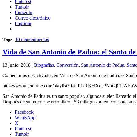
Pinterest
Tumblr
LinkedIn
Correo electrónico
Imprimir
Tags:
10 mandamientos
Vida de San Antonio de Padua: el Santo d
13 junio, 2018 |
Biografías
,
Conversión
,
San Antonio de Padua
,
Sant
Comentarios desactivados
en Vida de San Antonio de Padua: el Sant
https://www.youtube.com/playlist?list=PLakKoiXey2NaGjCUAE
San Antonio de Padua es un santo popular, algunos suelen llamarlo el
Después de su muerte se recopilaron 53 milagros auténticos para su c
Facebook
WhatsApp
X
Pinterest
Tumblr