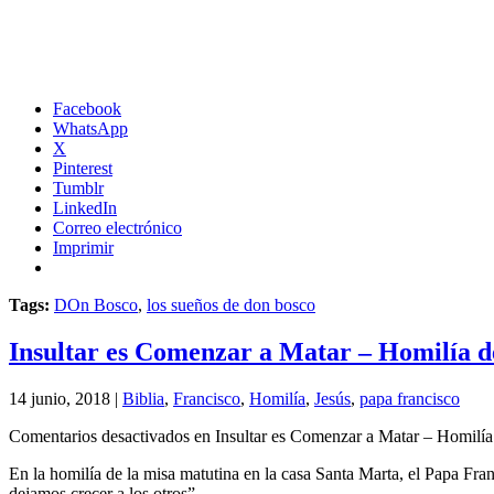
Facebook
WhatsApp
X
Pinterest
Tumblr
LinkedIn
Correo electrónico
Imprimir
Tags:
DOn Bosco
,
los sueños de don bosco
Insultar es Comenzar a Matar – Homilía d
14 junio, 2018 |
Biblia
,
Francisco
,
Homilía
,
Jesús
,
papa francisco
Comentarios desactivados
en Insultar es Comenzar a Matar – Homilía
En la homilía de la misa matutina en la casa Santa Marta, el Papa Fran
dejamos crecer a los otros”