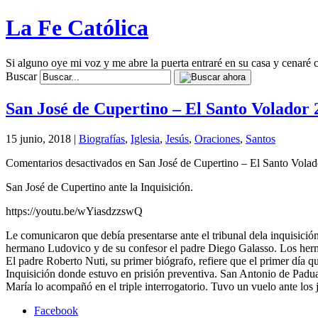
La Fe Católica
Si alguno oye mi voz y me abre la puerta entraré en su casa y cenaré c
Buscar
San José de Cupertino – El Santo Volador 
15 junio, 2018 |
Biografías
,
Iglesia
,
Jesús
,
Oraciones
,
Santos
Comentarios desactivados
en San José de Cupertino – El Santo Volad
San José de Cupertino ante la Inquisición.
https://youtu.be/wYiasdzzswQ
Le comunicaron que debía presentarse ante el tribunal dela inquisici
hermano Ludovico y de su confesor el padre Diego Galasso. Los herm
El padre Roberto Nuti, su primer biógrafo, refiere que el primer día qu
Inquisición donde estuvo en prisión preventiva. San Antonio de Padua
María lo acompañó en el triple interrogatorio. Tuvo un vuelo ante los
Facebook