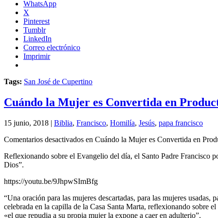
WhatsApp
X
Pinterest
Tumblr
LinkedIn
Correo electrónico
Imprimir
Tags:
San José de Cupertino
Cuándo la Mujer es Convertida en Product
15 junio, 2018 |
Biblia
,
Francisco
,
Homilía
,
Jesús
,
papa francisco
Comentarios desactivados
en Cuándo la Mujer es Convertida en Produ
Reflexionando sobre el Evangelio del día, el Santo Padre Francisco p
Dios”.
https://youtu.be/9JhpwSImBfg
“Una oración para las mujeres descartadas, para las mujeres usadas, p
celebrada en la capilla de la Casa Santa Marta, reflexionando sobre e
«el que repudia a su propia mujer la expone a caer en adulterio”.