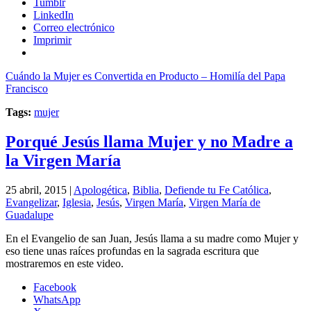
Tumblr
LinkedIn
Correo electrónico
Imprimir
Cuándo la Mujer es Convertida en Producto – Homilía del Papa
Francisco
Tags:
mujer
Porqué Jesús llama Mujer y no Madre a
la Virgen María
25 abril, 2015 |
Apologética
,
Biblia
,
Defiende tu Fe Católica
,
Evangelizar
,
Iglesia
,
Jesús
,
Virgen María
,
Virgen María de
Guadalupe
En el Evangelio de san Juan, Jesús llama a su madre como Mujer y
eso tiene unas raíces profundas en la sagrada escritura que
mostraremos en este video.
Facebook
WhatsApp