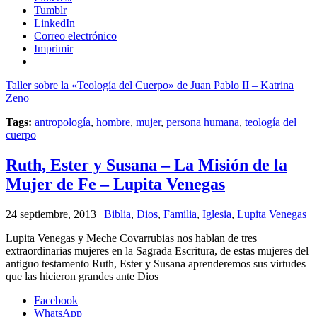
Tumblr
LinkedIn
Correo electrónico
Imprimir
Taller sobre la «Teología del Cuerpo» de Juan Pablo II – Katrina
Zeno
Tags:
antropología
,
hombre
,
mujer
,
persona humana
,
teología del
cuerpo
Ruth, Ester y Susana – La Misión de la
Mujer de Fe – Lupita Venegas
24 septiembre, 2013 |
Biblia
,
Dios
,
Familia
,
Iglesia
,
Lupita Venegas
Lupita Venegas y Meche Covarrubias nos hablan de tres
extraordinarias mujeres en la Sagrada Escritura, de estas mujeres del
antiguo testamento Ruth, Ester y Susana aprenderemos sus virtudes
que las hicieron grandes ante Dios
Facebook
WhatsApp