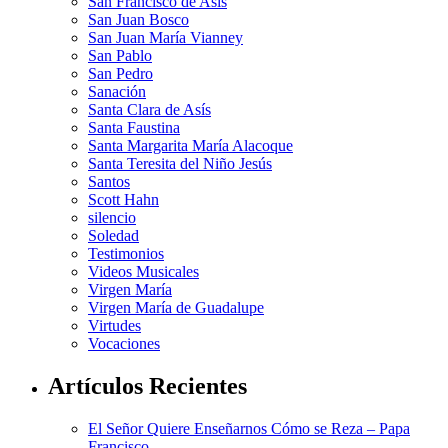
San Francisco de Asis
San Juan Bosco
San Juan María Vianney
San Pablo
San Pedro
Sanación
Santa Clara de Asís
Santa Faustina
Santa Margarita María Alacoque
Santa Teresita del Niño Jesús
Santos
Scott Hahn
silencio
Soledad
Testimonios
Videos Musicales
Virgen María
Virgen María de Guadalupe
Virtudes
Vocaciones
Artículos Recientes
El Señor Quiere Enseñarnos Cómo se Reza – Papa
Francisco