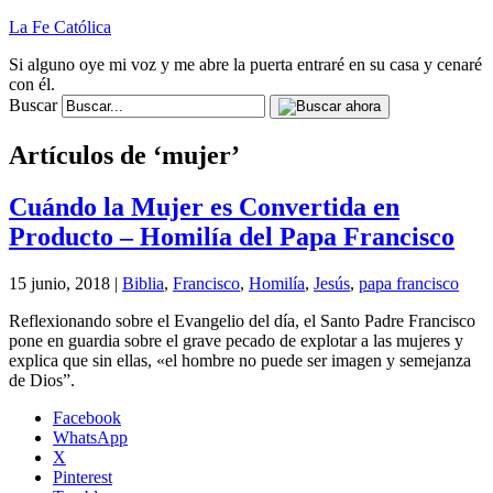
La Fe Católica
Si alguno oye mi voz y me abre la puerta entraré en su casa y cenaré
con él.
Buscar
Artículos de ‘mujer’
Cuándo la Mujer es Convertida en
Producto – Homilía del Papa Francisco
15 junio, 2018 |
Biblia
,
Francisco
,
Homilía
,
Jesús
,
papa francisco
Reflexionando sobre el Evangelio del día, el Santo Padre Francisco
pone en guardia sobre el grave pecado de explotar a las mujeres y
explica que sin ellas, «el hombre no puede ser imagen y semejanza
de Dios”.
Facebook
WhatsApp
X
Pinterest