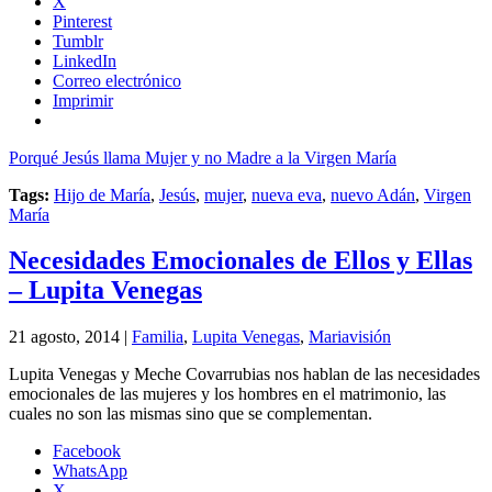
X
Pinterest
Tumblr
LinkedIn
Correo electrónico
Imprimir
Porqué Jesús llama Mujer y no Madre a la Virgen María
Tags:
Hijo de María
,
Jesús
,
mujer
,
nueva eva
,
nuevo Adán
,
Virgen
María
Necesidades Emocionales de Ellos y Ellas
– Lupita Venegas
21 agosto, 2014 |
Familia
,
Lupita Venegas
,
Mariavisión
Lupita Venegas y Meche Covarrubias nos hablan de las necesidades
emocionales de las mujeres y los hombres en el matrimonio, las
cuales no son las mismas sino que se complementan.
Facebook
WhatsApp
X