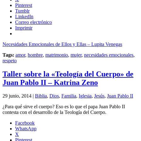
Pinterest
Tumblr
LinkedIn
Correo electrónico
Imprimir
Necesidades Emocionales de Ellos y Ellas – Lupita Venegas
Tags:
amor
,
hombre
,
matrimonio
,
mujer
,
necesidades emocionales
,
respeto
Taller sobre la «Teología del Cuerpo» de
Juan Pablo II – Katrina Zeno
29 junio, 2014 |
Biblia
,
Dios
,
Familia
,
Iglesia
,
Jesús
,
Juan Pablo II
¿Para qué sirve el cuerpo? Eso es lo que el papa Juan Pablo II
contesta con el desarrollo de la Teología del Cuerpo.
Facebook
WhatsApp
X
Pinterest