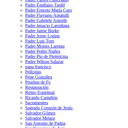
Padre Emiliano Tardif
Padre Ernesto María Caro
Padre Flaviano Amatulli
Padre Gabriele Amorth
Padre Ignacio Larrañaga
Padre Jaime Burke
Padre Jorge Loring
Padre Luis Toro
Padre Moises Larraga
Padre Pedro Nuñez
Padre Pío de Pietrelcina
Padre Wilson Salazar
papa francisco
Películas
Pepe González
Pruebas de Fe
Restauración
Retiro Espiritual
Ricardo Castañón
Sacramentos
Sagrado Corazón de Jesús
Salvador Gómez
Salvador Melara
San Antonio de Padua