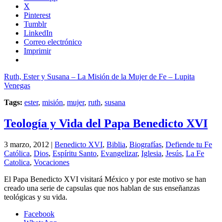
X
Pinterest
Tumblr
LinkedIn
Correo electrónico
Imprimir
Ruth, Ester y Susana – La Misión de la Mujer de Fe – Lupita
Venegas
Tags:
ester
,
misión
,
mujer
,
ruth
,
susana
Teología y Vida del Papa Benedicto XVI
3 marzo, 2012 |
Benedicto XVI
,
Biblia
,
Biografías
,
Defiende tu Fe
Católica
,
Dios
,
Espíritu Santo
,
Evangelizar
,
Iglesia
,
Jesús
,
La Fe
Catolica
,
Vocaciones
El Papa Benedicto XVI visitará México y por este motivo se han
creado una serie de capsulas que nos hablan de sus enseñanzas
teológicas y su vida.
Facebook