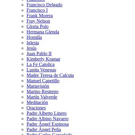
Francisco Delgado
Francisco I
Frank Morera
Fray Nelson
Gloria Polo
Hermana Glenda
Homilía
Iglesia
Jesús
Juan Pablo II
Kimberly Kramar
La Fe Catolica
Lupita Venegas
Madre Teresa de Calcuta
Manuel Capetillo
Mariavisión
Marino Restrepo
Martín Valverde
Meditación
Oraciones
Padre Alberto Linero
Padre Albino Navarro
Padre Ángel Espinosa
Padre Ángel Peña
Padre Carlos Cancelado