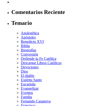
Comentarios Reciente
Temario
Apologética
Apóstoles
Benedicto XVI
Biblia
Biografías
Conversión
Defiende tu Fe Católica
Descargar Libros Católicos
Devociones
Dios
El diablo
Espíritu Santo
Eucaristía
Evangelizar
Eventos
Familia
Fernando Casanova
Francisco