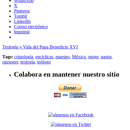
WhatsApp
X
Pinterest
Tumblr
LinkedIn
Correo electrónico
Imprimir
Teología y Vida del Papa Benedicto XVI
Tags:
cristología
,
encíclicas
,
maestro
,
México
,
mujer
,
pastor
,
ratzinger
,
teología
,
teólogo
Colabora en mantener nuestro sitio