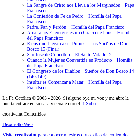
La Sangre de Cristo nos Lleva a los Marginados – Papa
Francisco
La Confesión de Fe de Pedro – Homilía del Papa
Francisco
Padre, Pan y Perdón – Homilía del Papa Francisco
Amar a los Enemigos es una Gracia de Dios – Homilía
del Papa Francisco
Ricos que Llegan a ser Pobres – Los Sueños de Don
Bosco 15 (Final)
San José de Cupertino – El Santo Volador 2
Cuándo la Mujer es Convertida en Producto – Homilía
del Papa Francisco
El Congreso de los Diablos – Sueños de Don Bosco 14
(140-149)
Insultar es Comenzar a Matar – Homilía del Papa
Francisco
La Fe Católica © 2003 - 2026, Si alguno oye mi voz y me abre la
puerta entraré en su casa y cenaré con él.
↑ Subir
creativa
int
Contenidos
Desarrollo Web
Visita
creativa
int
para conocer nuestros otros sitios de contenido