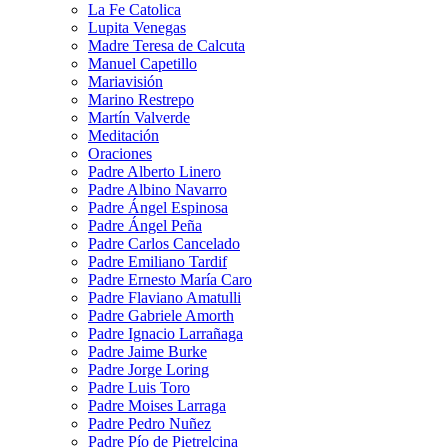
La Fe Catolica
Lupita Venegas
Madre Teresa de Calcuta
Manuel Capetillo
Mariavisión
Marino Restrepo
Martín Valverde
Meditación
Oraciones
Padre Alberto Linero
Padre Albino Navarro
Padre Ángel Espinosa
Padre Ángel Peña
Padre Carlos Cancelado
Padre Emiliano Tardif
Padre Ernesto María Caro
Padre Flaviano Amatulli
Padre Gabriele Amorth
Padre Ignacio Larrañaga
Padre Jaime Burke
Padre Jorge Loring
Padre Luis Toro
Padre Moises Larraga
Padre Pedro Nuñez
Padre Pío de Pietrelcina