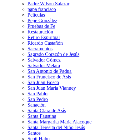
Padre Wilson Salazar
papa francisco
Películas
Pepe González
Pruebas de Fe
Restauración
Retiro Espiritual
Ricardo Castañón
Sacramentos
Sagrado Corazón de Jesús
Salvador Gómez
Salvador Melara
San Antonio de Padua
San Francisco de Asis
San Juan Bosco
San Juan María Vianney
San Pablo
San Pedro
Sanación
Santa Clara de Asís
Santa Faustina
Santa Margarita María Alacoque
Santa Teresita del Niño Jesús
Santos
Scott Hahn