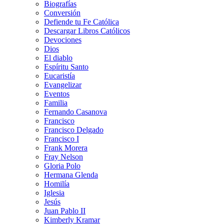
Biografías
Conversión
Defiende tu Fe Católica
Descargar Libros Católicos
Devociones
Dios
El diablo
Espíritu Santo
Eucaristía
Evangelizar
Eventos
Familia
Fernando Casanova
Francisco
Francisco Delgado
Francisco I
Frank Morera
Fray Nelson
Gloria Polo
Hermana Glenda
Homilía
Iglesia
Jesús
Juan Pablo II
Kimberly Kramar