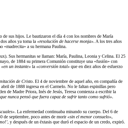
mo de sus hijos. Le bautizaron el día 4 con los nombres de María
s dos años ya toma la
«resolución de hacerse monja»
. A los tres años
mo «madrecita» a su hermana Paulina.
eux). Sus hermanitas se llaman: María, Paulina, Leonia y Celina. El 25
e mayo, de 1884 su primera Comunión constituye una «fusión» con
a
«en un instante»
la
«conversión total»
que en diez años de esfuerzo
mitación de Cristo
. El 4 de noviembre de aquel año, en compañía de
abril de 1888 ingresa en el Carmelo. No le faltan espinillas pero
den de Madre Priora, Inés de Jesús, Teresa comienza a escribir la
que nunca pensó que fuera capaz de sufrir tanto como sufrió»
.
scuales»
. La enfermedad continuaba minando su cuerpo. Del 6 de
 30 de septiembre, poco antes de morir
«sin el menor consuelo»
,
mo!’
, y después de un éxtasis que duró el espacio de un credo, expiró.