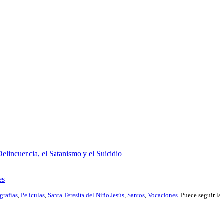
elincuencia, el Satanismo y el Suicidio
es
grafías
,
Películas
,
Santa Teresita del Niño Jesús
,
Santos
,
Vocaciones
. Puede seguir l