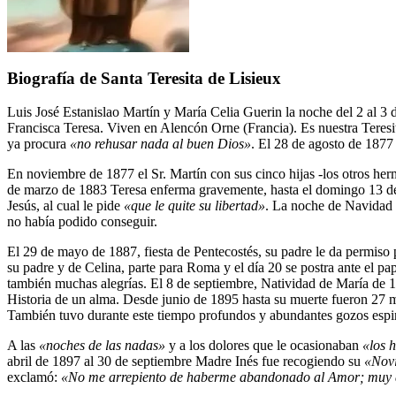
Biografía de Santa Teresita de Lisieux
Luis José Estanislao Martín y María Celia Guerin la noche del 2 al 3 d
Francisca Teresa. Viven en Alencón Orne (Francia). Es nuestra Teresi
ya procura
«no rehusar nada al buen Dios»
. El 28 de agosto de 1877
En noviembre de 1877 el Sr. Martín con sus cinco hijas -los otros her
de marzo de 1883 Teresa enferma gravemente, hasta el domingo 13 de
Jesús, al cual le pide
«que le quite su libertad»
. La noche de Navidad 
no había podido conseguir.
El 29 de mayo de 1887, fiesta de Pentecostés, su padre le da permiso 
su padre y de Celina, parte para Roma y el día 20 se postra ante el pa
también muchas alegrías. El 8 de septiembre, Natividad de María de 18
Historia de un alma. Desde junio de 1895 hasta su muerte fueron 27 mes
También tuvo durante este tiempo profundos y abundantes gozos espir
A las
«noches de las nadas»
y a los dolores que le ocasionaban
«los 
abril de 1897 al 30 de septiembre Madre Inés fue recogiendo su
«Nov
exclamó:
«No me arrepiento de haberme abandonado al Amor; muy a