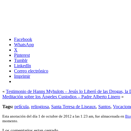
Facebook
WhatsApp
X
Pinterest
Tumblr
LinkedIn
Correo electrónico
Imprimir
«
Testimonio de Hanns Myhulots – Jesús lo Liberó de las Drogas, la D
Meditación sobre los Ángeles Custodios – Padre Alberto Linero
»
Tags:
película
,
reliogiosa
,
Santa Teresa de Liseaux
,
Santos
,
Vocacion
Esta anotación del día 1 de octubre de 2012 a las 1:23 am, fue almacenada en
Bio
momento.
Los comentarios estan cerrado.