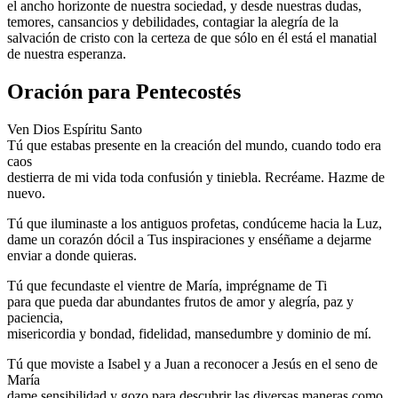
el ancho horizonte de nuestra sociedad, y desde nuestras dudas,
temores, cansancios y debilidades, contagiar la alegría de la
salvación de cristo con la certeza de que sólo en él está el manatial
de nuestra esperanza.
Oración para Pentecostés
Ven Dios Espíritu Santo
Tú que estabas presente en la creación del mundo, cuando todo era
caos
destierra de mi vida toda confusión y tiniebla. Recréame. Hazme de
nuevo.
Tú que iluminaste a los antiguos profetas, condúceme hacia la Luz,
dame un corazón dócil a Tus inspiraciones y enséñame a dejarme
enviar a donde quieras.
Tú que fecundaste el vientre de María, imprégname de Ti
para que pueda dar abundantes frutos de amor y alegría, paz y
paciencia,
misericordia y bondad, fidelidad, mansedumbre y dominio de mí.
Tú que moviste a Isabel y a Juan a reconocer a Jesús en el seno de
María
dame sensibilidad y gozo para descubrir las diversas maneras como