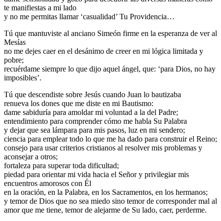
te manifiestas a mi lado
y no me permitas llamar ‘casualidad’ Tu Providencia…
Tú que mantuviste al anciano Simeón firme en la esperanza de ver al
Mesías
no me dejes caer en el desánimo de creer en mi lógica limitada y
pobre;
recuérdame siempre lo que dijo aquel ángel, que: ‘para Dios, no hay
imposibles’.
Tú que descendiste sobre Jesús cuando Juan lo bautizaba
renueva los dones que me diste en mi Bautismo:
dame sabiduría para amoldar mi voluntad a la del Padre;
entendimiento para comprender cómo me habla Su Palabra
y dejar que sea lámpara para mis pasos, luz en mi sendero;
ciencia para emplear todo lo que me ha dado para construir el Reino;
consejo para usar criterios cristianos al resolver mis problemas y
aconsejar a otros;
fortaleza para superar toda dificultad;
piedad para orientar mi vida hacia el Señor y privilegiar mis
encuentros amorosos con Él
en la oración, en la Palabra, en los Sacramentos, en los hermanos;
y temor de Dios que no sea miedo sino temor de corresponder mal al
amor que me tiene, temor de alejarme de Su lado, caer, perderme.