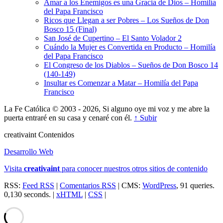
Amar a los Enemigos es una Gracia de Dios – Homilía
del Papa Francisco
Ricos que Llegan a ser Pobres – Los Sueños de Don
Bosco 15 (Final)
San José de Cupertino – El Santo Volador 2
Cuándo la Mujer es Convertida en Producto – Homilía
del Papa Francisco
El Congreso de los Diablos – Sueños de Don Bosco 14
(140-149)
Insultar es Comenzar a Matar – Homilía del Papa
Francisco
La Fe Católica © 2003 - 2026, Si alguno oye mi voz y me abre la
puerta entraré en su casa y cenaré con él.
↑ Subir
creativa
int
Contenidos
Desarrollo Web
Visita
creativa
int
para conocer nuestros otros sitios de contenido
RSS:
Feed RSS
|
Comentarios RSS
| CMS:
WordPress
, 91 queries.
0,130 seconds. |
xHTML
|
CSS
|