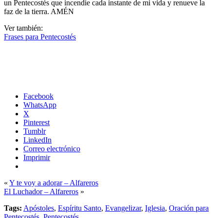
un Pentecostés que incendie cada instante de mi vida y renueve la
faz de la tierra. AMÉN
Ver también:
Frases para Pentecostés
Facebook
WhatsApp
X
Pinterest
Tumblr
LinkedIn
Correo electrónico
Imprimir
«
Y te voy a adorar – Alfareros
El Luchador – Alfareros
»
Tags:
Apóstoles
,
Espíritu Santo
,
Evangelizar
,
Iglesia
,
Oración para
Pentecostés
,
Pentecostés