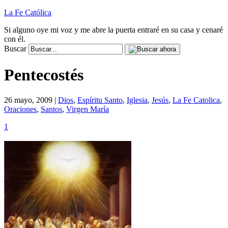
La Fe Católica
Si alguno oye mi voz y me abre la puerta entraré en su casa y cenaré
con él.
Buscar
Pentecostés
26 mayo, 2009 |
Dios
,
Espíritu Santo
,
Iglesia
,
Jesús
,
La Fe Catolica
,
Oraciones
,
Santos
,
Virgen María
1