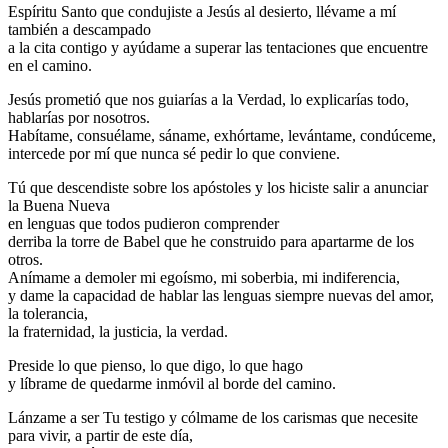
Espíritu Santo que condujiste a Jesús al desierto, llévame a mí
también a descampado
a la cita contigo y ayúdame a superar las tentaciones que encuentre
en el camino.
Jesús prometió que nos guiarías a la Verdad, lo explicarías todo,
hablarías por nosotros.
Habítame, consuélame, sáname, exhórtame, levántame, condúceme,
intercede por mí que nunca sé pedir lo que conviene.
Tú que descendiste sobre los apóstoles y los hiciste salir a anunciar
la Buena Nueva
en lenguas que todos pudieron comprender
derriba la torre de Babel que he construido para apartarme de los
otros.
Anímame a demoler mi egoísmo, mi soberbia, mi indiferencia,
y dame la capacidad de hablar las lenguas siempre nuevas del amor,
la tolerancia,
la fraternidad, la justicia, la verdad.
Preside lo que pienso, lo que digo, lo que hago
y líbrame de quedarme inmóvil al borde del camino.
Lánzame a ser Tu testigo y cólmame de los carismas que necesite
para vivir, a partir de este día,