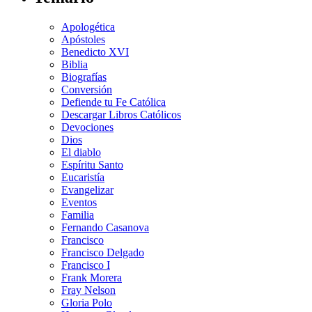
Apologética
Apóstoles
Benedicto XVI
Biblia
Biografías
Conversión
Defiende tu Fe Católica
Descargar Libros Católicos
Devociones
Dios
El diablo
Espíritu Santo
Eucaristía
Evangelizar
Eventos
Familia
Fernando Casanova
Francisco
Francisco Delgado
Francisco I
Frank Morera
Fray Nelson
Gloria Polo