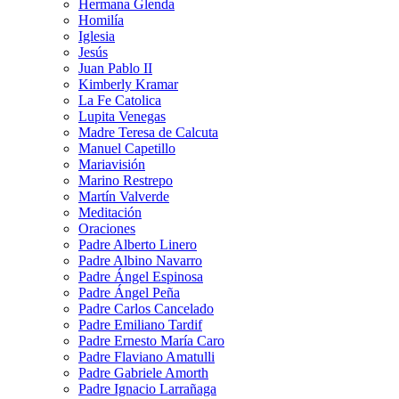
Hermana Glenda
Homilía
Iglesia
Jesús
Juan Pablo II
Kimberly Kramar
La Fe Catolica
Lupita Venegas
Madre Teresa de Calcuta
Manuel Capetillo
Mariavisión
Marino Restrepo
Martín Valverde
Meditación
Oraciones
Padre Alberto Linero
Padre Albino Navarro
Padre Ángel Espinosa
Padre Ángel Peña
Padre Carlos Cancelado
Padre Emiliano Tardif
Padre Ernesto María Caro
Padre Flaviano Amatulli
Padre Gabriele Amorth
Padre Ignacio Larrañaga