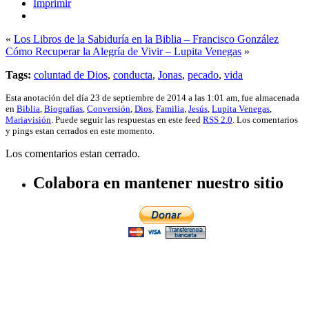
Imprimir
«
Los Libros de la Sabiduría en la Biblia – Francisco González
Cómo Recuperar la Alegría de Vivir – Lupita Venegas
»
Tags:
coluntad de Dios
,
conducta
,
Jonas
,
pecado
,
vida
Esta anotación del día 23 de septiembre de 2014 a las 1:01 am, fue almacenada
en
Biblia
,
Biografías
,
Conversión
,
Dios
,
Familia
,
Jesús
,
Lupita Venegas
,
Mariavisión
. Puede seguir las respuestas en este feed
RSS 2.0
. Los comentarios
y pings estan cerrados en este momento.
Los comentarios estan cerrado.
Colabora en mantener nuestro sitio