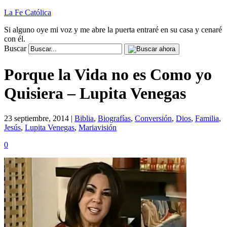
La Fe Católica
Si alguno oye mi voz y me abre la puerta entraré en su casa y cenaré
con él.
Buscar
Porque la Vida no es Como yo
Quisiera – Lupita Venegas
23 septiembre, 2014 |
Biblia
,
Biografías
,
Conversión
,
Dios
,
Familia
,
Jesús
,
Lupita Venegas
,
Mariavisión
0