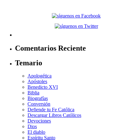
Comentarios Reciente
Temario
Apologética
Apóstoles
Benedicto XVI
Biblia
Biografías
Conversión
Defiende tu Fe Católica
Descargar Libros Católicos
Devociones
Dios
El diablo
Espíritu Santo