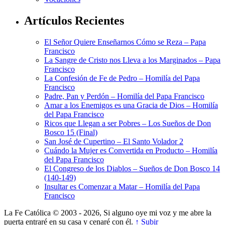
Artículos Recientes
El Señor Quiere Enseñarnos Cómo se Reza – Papa
Francisco
La Sangre de Cristo nos Lleva a los Marginados – Papa
Francisco
La Confesión de Fe de Pedro – Homilía del Papa
Francisco
Padre, Pan y Perdón – Homilía del Papa Francisco
Amar a los Enemigos es una Gracia de Dios – Homilía
del Papa Francisco
Ricos que Llegan a ser Pobres – Los Sueños de Don
Bosco 15 (Final)
San José de Cupertino – El Santo Volador 2
Cuándo la Mujer es Convertida en Producto – Homilía
del Papa Francisco
El Congreso de los Diablos – Sueños de Don Bosco 14
(140-149)
Insultar es Comenzar a Matar – Homilía del Papa
Francisco
La Fe Católica © 2003 - 2026, Si alguno oye mi voz y me abre la
puerta entraré en su casa y cenaré con él.
↑ Subir