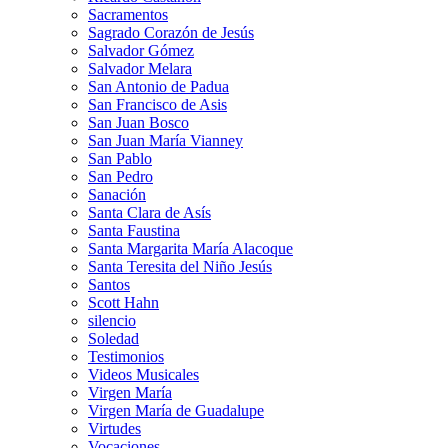
Sacramentos
Sagrado Corazón de Jesús
Salvador Gómez
Salvador Melara
San Antonio de Padua
San Francisco de Asis
San Juan Bosco
San Juan María Vianney
San Pablo
San Pedro
Sanación
Santa Clara de Asís
Santa Faustina
Santa Margarita María Alacoque
Santa Teresita del Niño Jesús
Santos
Scott Hahn
silencio
Soledad
Testimonios
Videos Musicales
Virgen María
Virgen María de Guadalupe
Virtudes
Vocaciones