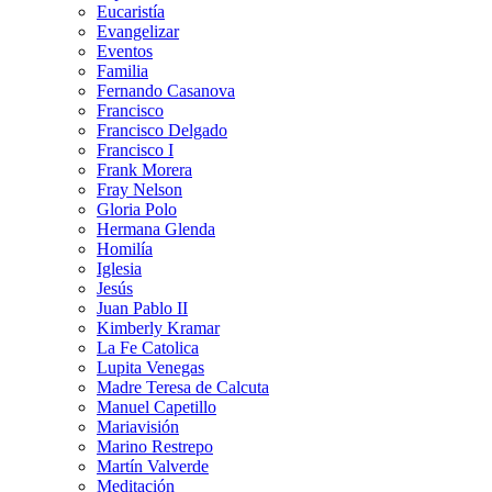
Eucaristía
Evangelizar
Eventos
Familia
Fernando Casanova
Francisco
Francisco Delgado
Francisco I
Frank Morera
Fray Nelson
Gloria Polo
Hermana Glenda
Homilía
Iglesia
Jesús
Juan Pablo II
Kimberly Kramar
La Fe Catolica
Lupita Venegas
Madre Teresa de Calcuta
Manuel Capetillo
Mariavisión
Marino Restrepo
Martín Valverde
Meditación