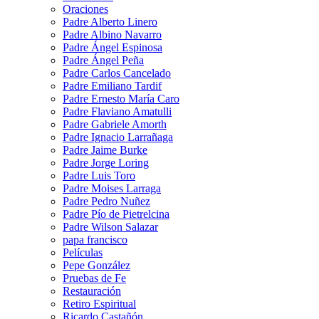
Oraciones
Padre Alberto Linero
Padre Albino Navarro
Padre Ángel Espinosa
Padre Ángel Peña
Padre Carlos Cancelado
Padre Emiliano Tardif
Padre Ernesto María Caro
Padre Flaviano Amatulli
Padre Gabriele Amorth
Padre Ignacio Larrañaga
Padre Jaime Burke
Padre Jorge Loring
Padre Luis Toro
Padre Moises Larraga
Padre Pedro Nuñez
Padre Pío de Pietrelcina
Padre Wilson Salazar
papa francisco
Películas
Pepe González
Pruebas de Fe
Restauración
Retiro Espiritual
Ricardo Castañón