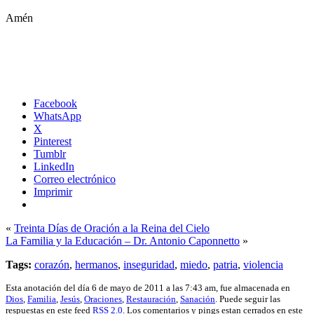
Amén
Facebook
WhatsApp
X
Pinterest
Tumblr
LinkedIn
Correo electrónico
Imprimir
«
Treinta Días de Oración a la Reina del Cielo
La Familia y la Educación – Dr. Antonio Caponnetto
»
Tags:
corazón
,
hermanos
,
inseguridad
,
miedo
,
patria
,
violencia
Esta anotación del día 6 de mayo de 2011 a las 7:43 am, fue almacenada en
Dios
,
Familia
,
Jesús
,
Oraciones
,
Restauración
,
Sanación
. Puede seguir las
respuestas en este feed
RSS 2.0
. Los comentarios y pings estan cerrados en este