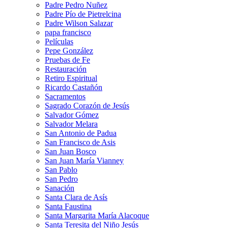
Padre Pedro Nuñez
Padre Pío de Pietrelcina
Padre Wilson Salazar
papa francisco
Películas
Pepe González
Pruebas de Fe
Restauración
Retiro Espiritual
Ricardo Castañón
Sacramentos
Sagrado Corazón de Jesús
Salvador Gómez
Salvador Melara
San Antonio de Padua
San Francisco de Asis
San Juan Bosco
San Juan María Vianney
San Pablo
San Pedro
Sanación
Santa Clara de Asís
Santa Faustina
Santa Margarita María Alacoque
Santa Teresita del Niño Jesús