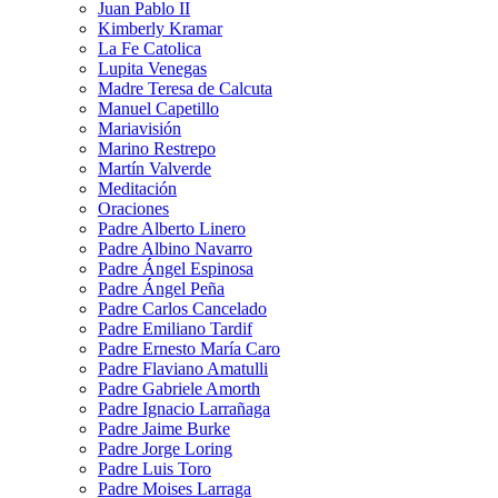
Juan Pablo II
Kimberly Kramar
La Fe Catolica
Lupita Venegas
Madre Teresa de Calcuta
Manuel Capetillo
Mariavisión
Marino Restrepo
Martín Valverde
Meditación
Oraciones
Padre Alberto Linero
Padre Albino Navarro
Padre Ángel Espinosa
Padre Ángel Peña
Padre Carlos Cancelado
Padre Emiliano Tardif
Padre Ernesto María Caro
Padre Flaviano Amatulli
Padre Gabriele Amorth
Padre Ignacio Larrañaga
Padre Jaime Burke
Padre Jorge Loring
Padre Luis Toro
Padre Moises Larraga