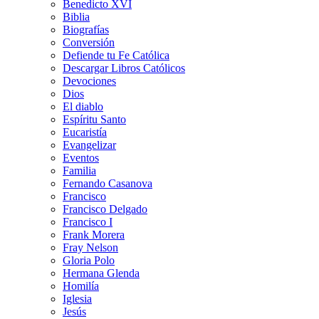
Benedicto XVI
Biblia
Biografías
Conversión
Defiende tu Fe Católica
Descargar Libros Católicos
Devociones
Dios
El diablo
Espíritu Santo
Eucaristía
Evangelizar
Eventos
Familia
Fernando Casanova
Francisco
Francisco Delgado
Francisco I
Frank Morera
Fray Nelson
Gloria Polo
Hermana Glenda
Homilía
Iglesia
Jesús