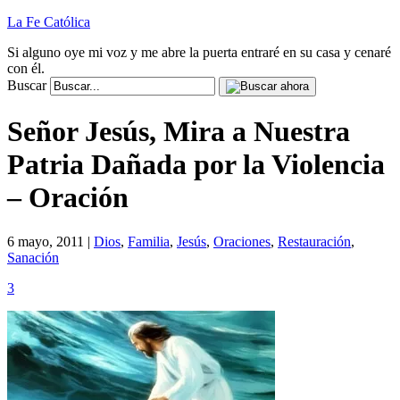
La Fe Católica
Si alguno oye mi voz y me abre la puerta entraré en su casa y cenaré
con él.
Buscar
Señor Jesús, Mira a Nuestra
Patria Dañada por la Violencia
– Oración
6 mayo, 2011 |
Dios
,
Familia
,
Jesús
,
Oraciones
,
Restauración
,
Sanación
3