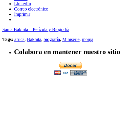
LinkedIn
Correo electrónico
Imprimir
Santa Bakhita – Película y Biografía
Tags:
africa
,
Bakhita
,
biografía
,
Miniserie
,
monja
Colabora en mantener nuestro sitio