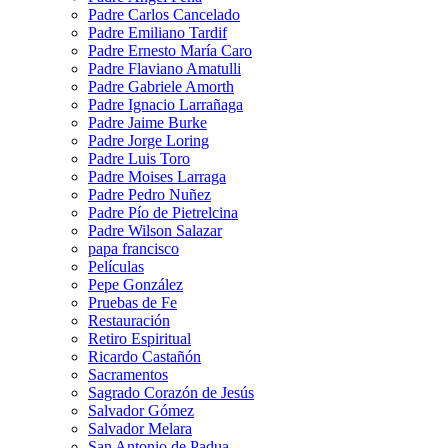
Padre Carlos Cancelado
Padre Emiliano Tardif
Padre Ernesto María Caro
Padre Flaviano Amatulli
Padre Gabriele Amorth
Padre Ignacio Larrañaga
Padre Jaime Burke
Padre Jorge Loring
Padre Luis Toro
Padre Moises Larraga
Padre Pedro Nuñez
Padre Pío de Pietrelcina
Padre Wilson Salazar
papa francisco
Películas
Pepe González
Pruebas de Fe
Restauración
Retiro Espiritual
Ricardo Castañón
Sacramentos
Sagrado Corazón de Jesús
Salvador Gómez
Salvador Melara
San Antonio de Padua