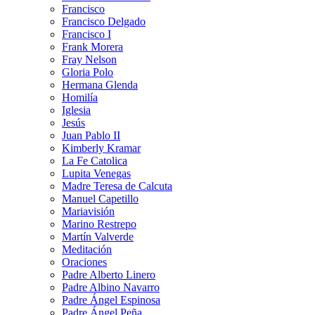
Francisco
Francisco Delgado
Francisco I
Frank Morera
Fray Nelson
Gloria Polo
Hermana Glenda
Homilía
Iglesia
Jesús
Juan Pablo II
Kimberly Kramar
La Fe Catolica
Lupita Venegas
Madre Teresa de Calcuta
Manuel Capetillo
Mariavisión
Marino Restrepo
Martín Valverde
Meditación
Oraciones
Padre Alberto Linero
Padre Albino Navarro
Padre Ángel Espinosa
Padre Ángel Peña