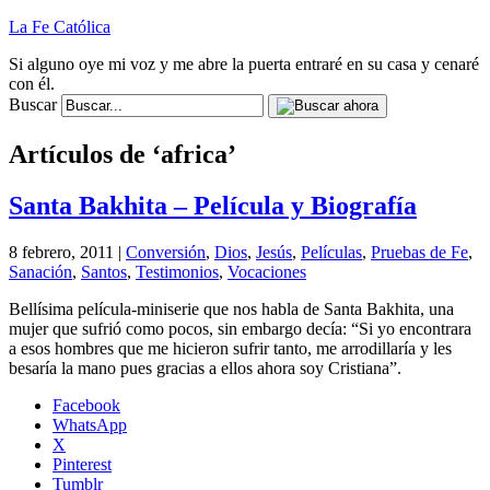
La Fe Católica
Si alguno oye mi voz y me abre la puerta entraré en su casa y cenaré
con él.
Buscar
Artículos de ‘africa’
Santa Bakhita – Película y Biografía
8 febrero, 2011 |
Conversión
,
Dios
,
Jesús
,
Películas
,
Pruebas de Fe
,
Sanación
,
Santos
,
Testimonios
,
Vocaciones
Bellísima película-miniserie que nos habla de Santa Bakhita, una
mujer que sufrió como pocos, sin embargo decía: “Si yo encontrara
a esos hombres que me hicieron sufrir tanto, me arrodillaría y les
besaría la mano pues gracias a ellos ahora soy Cristiana”.
Facebook
WhatsApp
X
Pinterest
Tumblr