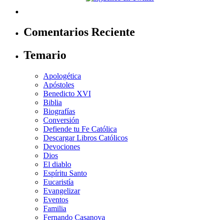
Comentarios Reciente
Temario
Apologética
Apóstoles
Benedicto XVI
Biblia
Biografías
Conversión
Defiende tu Fe Católica
Descargar Libros Católicos
Devociones
Dios
El diablo
Espíritu Santo
Eucaristía
Evangelizar
Eventos
Familia
Fernando Casanova