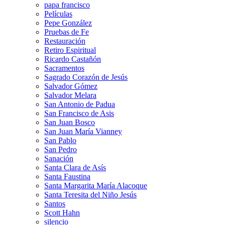
papa francisco
Películas
Pepe González
Pruebas de Fe
Restauración
Retiro Espiritual
Ricardo Castañón
Sacramentos
Sagrado Corazón de Jesús
Salvador Gómez
Salvador Melara
San Antonio de Padua
San Francisco de Asis
San Juan Bosco
San Juan María Vianney
San Pablo
San Pedro
Sanación
Santa Clara de Asís
Santa Faustina
Santa Margarita María Alacoque
Santa Teresita del Niño Jesús
Santos
Scott Hahn
silencio