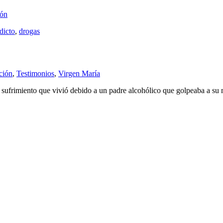
ión
dicto
,
drogas
ción
,
Testimonios
,
Virgen María
l sufrimiento que vivió debido a un padre alcohólico que golpeaba a su