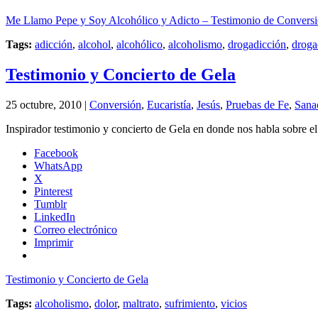
Me Llamo Pepe y Soy Alcohólico y Adicto – Testimonio de Convers
Tags:
adicción
,
alcohol
,
alcohólico
,
alcoholismo
,
drogadicción
,
droga
Testimonio y Concierto de Gela
25 octubre, 2010 |
Conversión
,
Eucaristía
,
Jesús
,
Pruebas de Fe
,
Sana
Inspirador testimonio y concierto de Gela en donde nos habla sobre e
Facebook
WhatsApp
X
Pinterest
Tumblr
LinkedIn
Correo electrónico
Imprimir
Testimonio y Concierto de Gela
Tags:
alcoholismo
,
dolor
,
maltrato
,
sufrimiento
,
vicios