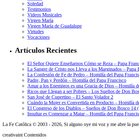
Soledad
Testimonios
Videos Musicales
Virgen María
Virgen María de Guadalupe
Virtudes
Vocaciones
Artículos Recientes
El Señor Quiere Enseñarnos Cómo se Reza – Papa Franc
La Sangre de Cristo nos Lleva a los Marginados – Papa 
La Confesión de Fe de Pedro – Homilía del Papa Franci
Padre, Pan y Perdón – Homilía del Papa Francisco
Amar a los Enemigos es una Gracia de Dios – Homilía d
Ricos que Llegan a ser Pobres – Los Sueños de Don Bos
San José de Cupertino – El Santo Volador 2
Cuándo la Mujer es Convertida en Producto – Homilía d
El Congreso de los Diablos – Sueños de Don Bosco 14 
Insultar es Comenzar a Matar – Homilía del Papa Franci
La Fe Católica © 2003 - 2026, Si alguno oye mi voz y me abre la puert
creativa
int
Contenidos