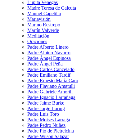
Lupita Venegas
Madre Teresa de Calcuta
Manuel Capetillo
Mariavisión
Marino Restrepo
Martín Valverde
Meditación
Oraciones
Padre Alberto Linero
Padre Albino Navarro
Padre Ángel Espinosa
Padre Ángel Peña
Padre Carlos Cancelado
Padre Emiliano Tardif
Padre Ernesto María Caro
Padre Flaviano Amatulli
Padre Gabriele Amorth
Padre Ignacio Larrañaga
Padre Jaime Burke
Padre Jorge Loring
Padre Luis Toro
Padre Moises Larraga
Padre Pedro Nuñez
Padre Pío de Pietrelcina
Padre Wilson Salazar