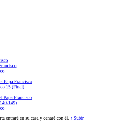
isco
Francisco
sco
el Papa Francisco
co 15 (Final)
el Papa Francisco
(140-149)
sco
a entraré en su casa y cenaré con él.
↑ Subir