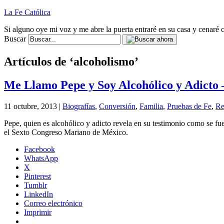
La Fe Católica
Si alguno oye mi voz y me abre la puerta entraré en su casa y cenaré c
Buscar
Artículos de ‘alcoholismo’
Me Llamo Pepe y Soy Alcohólico y Adicto 
11 octubre, 2013 |
Biografías
,
Conversión
,
Familia
,
Pruebas de Fe
,
Re
Pepe, quien es alcohólico y adicto revela en su testimonio como se fu
el Sexto Congreso Mariano de México.
Facebook
WhatsApp
X
Pinterest
Tumblr
LinkedIn
Correo electrónico
Imprimir