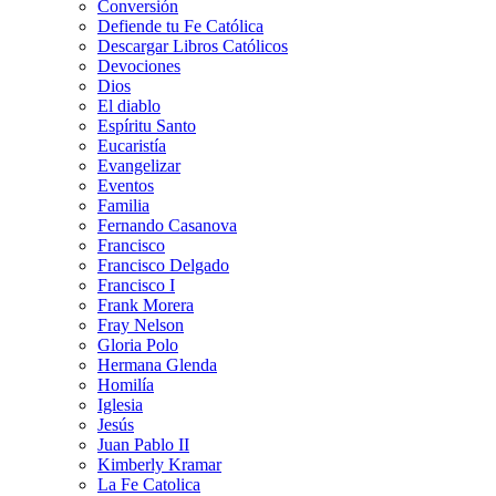
Conversión
Defiende tu Fe Católica
Descargar Libros Católicos
Devociones
Dios
El diablo
Espíritu Santo
Eucaristía
Evangelizar
Eventos
Familia
Fernando Casanova
Francisco
Francisco Delgado
Francisco I
Frank Morera
Fray Nelson
Gloria Polo
Hermana Glenda
Homilía
Iglesia
Jesús
Juan Pablo II
Kimberly Kramar
La Fe Catolica