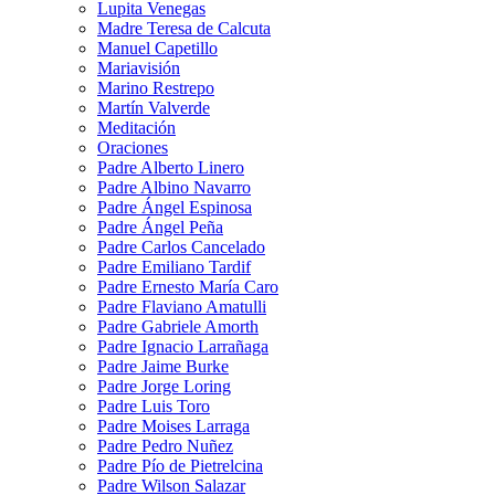
Lupita Venegas
Madre Teresa de Calcuta
Manuel Capetillo
Mariavisión
Marino Restrepo
Martín Valverde
Meditación
Oraciones
Padre Alberto Linero
Padre Albino Navarro
Padre Ángel Espinosa
Padre Ángel Peña
Padre Carlos Cancelado
Padre Emiliano Tardif
Padre Ernesto María Caro
Padre Flaviano Amatulli
Padre Gabriele Amorth
Padre Ignacio Larrañaga
Padre Jaime Burke
Padre Jorge Loring
Padre Luis Toro
Padre Moises Larraga
Padre Pedro Nuñez
Padre Pío de Pietrelcina
Padre Wilson Salazar