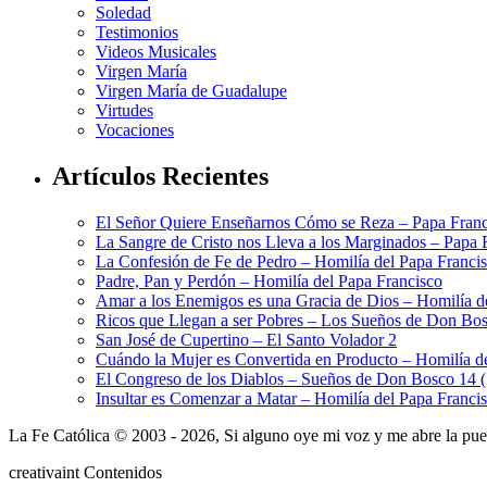
Soledad
Testimonios
Videos Musicales
Virgen María
Virgen María de Guadalupe
Virtudes
Vocaciones
Artículos Recientes
El Señor Quiere Enseñarnos Cómo se Reza – Papa Franc
La Sangre de Cristo nos Lleva a los Marginados – Papa 
La Confesión de Fe de Pedro – Homilía del Papa Franci
Padre, Pan y Perdón – Homilía del Papa Francisco
Amar a los Enemigos es una Gracia de Dios – Homilía d
Ricos que Llegan a ser Pobres – Los Sueños de Don Bos
San José de Cupertino – El Santo Volador 2
Cuándo la Mujer es Convertida en Producto – Homilía d
El Congreso de los Diablos – Sueños de Don Bosco 14 
Insultar es Comenzar a Matar – Homilía del Papa Franci
La Fe Católica © 2003 - 2026, Si alguno oye mi voz y me abre la puert
creativa
int
Contenidos