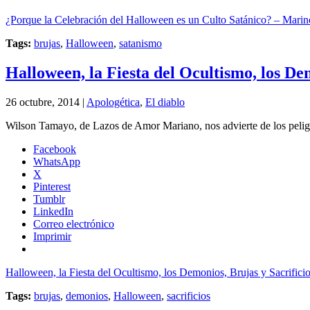
¿Porque la Celebración del Halloween es un Culto Satánico? – Marin
Tags:
brujas
,
Halloween
,
satanismo
Halloween, la Fiesta del Ocultismo, los De
26 octubre, 2014 |
Apologética
,
El diablo
Wilson Tamayo, de Lazos de Amor Mariano, nos advierte de los peligro
Facebook
WhatsApp
X
Pinterest
Tumblr
LinkedIn
Correo electrónico
Imprimir
Halloween, la Fiesta del Ocultismo, los Demonios, Brujas y Sacrifici
Tags:
brujas
,
demonios
,
Halloween
,
sacrificios