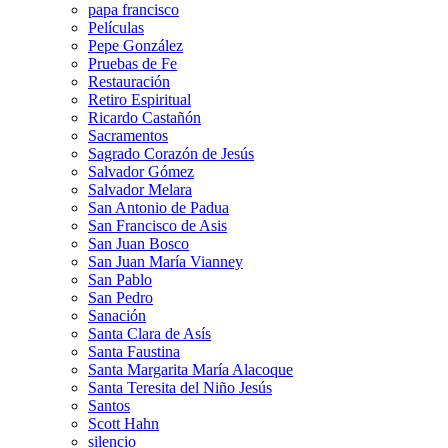
papa francisco
Películas
Pepe González
Pruebas de Fe
Restauración
Retiro Espiritual
Ricardo Castañón
Sacramentos
Sagrado Corazón de Jesús
Salvador Gómez
Salvador Melara
San Antonio de Padua
San Francisco de Asis
San Juan Bosco
San Juan María Vianney
San Pablo
San Pedro
Sanación
Santa Clara de Asís
Santa Faustina
Santa Margarita María Alacoque
Santa Teresita del Niño Jesús
Santos
Scott Hahn
silencio