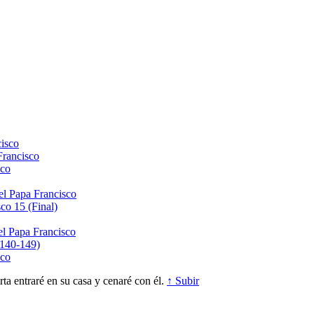
isco
Francisco
sco
el Papa Francisco
co 15 (Final)
el Papa Francisco
(140-149)
sco
a entraré en su casa y cenaré con él.
↑ Subir