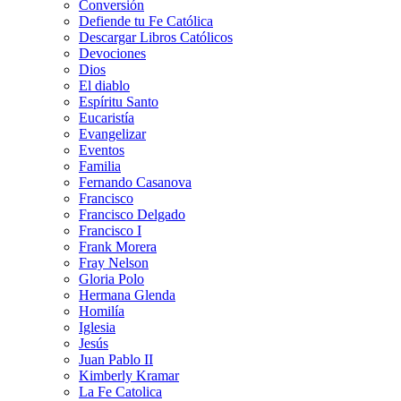
Conversión
Defiende tu Fe Católica
Descargar Libros Católicos
Devociones
Dios
El diablo
Espíritu Santo
Eucaristía
Evangelizar
Eventos
Familia
Fernando Casanova
Francisco
Francisco Delgado
Francisco I
Frank Morera
Fray Nelson
Gloria Polo
Hermana Glenda
Homilía
Iglesia
Jesús
Juan Pablo II
Kimberly Kramar
La Fe Catolica