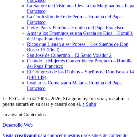
Francisco
La Sangre de Cristo nos Lleva a los Marginados – Papa
Francisco
La Confesión de Fe de Pedro – Homilía del Papa
Francisco
Padre, Pan y Perdón – Homilía del Papa Francisco
Amar a los Enemigos es una Gracia de Dios – Homilía
del Papa Francisco
Ricos que Llegan a ser Pobres – Los Sueños de Don
Bosco 15 (Final)
San José de Cupertino – El Santo Volador 2
Cuándo la Mujer es Convertida en Producto – Homilía
del Papa Francisco
El Congreso de los Diablos – Sueños de Don Bosco 14
(140-149)
Insultar es Comenzar a Matar – Homilía del Papa
Francisco
La Fe Católica © 2003 - 2026, Si alguno oye mi voz y me abre la
puerta entraré en su casa y cenaré con él.
↑ Subir
creativa
int
Contenidos
Desarrollo Web
Visita
creativa
int
para conocer nuestros otros sitios de contenido