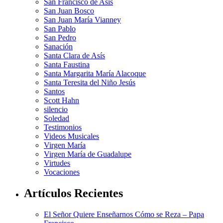
San Francisco de Asis
San Juan Bosco
San Juan María Vianney
San Pablo
San Pedro
Sanación
Santa Clara de Asís
Santa Faustina
Santa Margarita María Alacoque
Santa Teresita del Niño Jesús
Santos
Scott Hahn
silencio
Soledad
Testimonios
Videos Musicales
Virgen María
Virgen María de Guadalupe
Virtudes
Vocaciones
Artículos Recientes
El Señor Quiere Enseñarnos Cómo se Reza – Papa