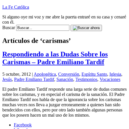
La Fe Católica
Si alguno oye mi voz y me abre la puerta entraré en su casa y cenaré
con él.
Buscar
Artículos de ‘carismas’
Respondiendo a las Dudas Sobre los
Carismas – Padre Emiliano Tardif
5 octubre, 2012 |
Apologética
,
Conversión
,
Espíritu Santo
,
Iglesia
,
Jesús
,
Padre Emiliano Tardif
,
Sanación
,
Testimonios
,
Vocaciones
El padre Emiliano Tardif responde una larga serie de dudas comunes
sobre los carismas, y en especial el carisma de la sanación. El Padre
Emiliano Tardif nos habla de que la ignorancia sobre los carismas
muchas veces nos lleva a juzgar erroneamente a quienes han sido
bendecidos con ellos, pero por otro lado también algunas personas
que los poseen hacen un mal uso de los mismos.
Facebook