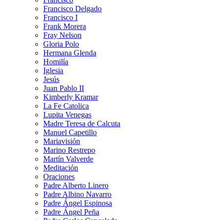
Francisco Delgado
Francisco I
Frank Morera
Fray Nelson
Gloria Polo
Hermana Glenda
Homilía
Iglesia
Jesús
Juan Pablo II
Kimberly Kramar
La Fe Catolica
Lupita Venegas
Madre Teresa de Calcuta
Manuel Capetillo
Mariavisión
Marino Restrepo
Martín Valverde
Meditación
Oraciones
Padre Alberto Linero
Padre Albino Navarro
Padre Ángel Espinosa
Padre Ángel Peña