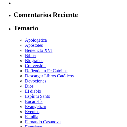
Comentarios Reciente
Temario
Apologética
Apóstoles
Benedicto XVI
Biblia
Biografías
Conversión
Defiende tu Fe Católica
Descargar Libros Católicos
Devociones
Dios
El diablo
Espíritu Santo
Eucaristía
Evangelizar
Eventos
Familia
Fernando Casanova
Francisco