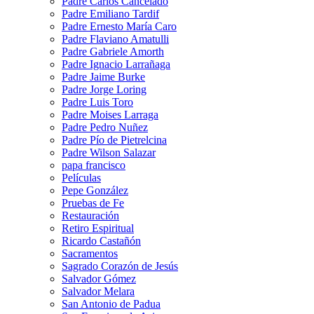
Padre Carlos Cancelado
Padre Emiliano Tardif
Padre Ernesto María Caro
Padre Flaviano Amatulli
Padre Gabriele Amorth
Padre Ignacio Larrañaga
Padre Jaime Burke
Padre Jorge Loring
Padre Luis Toro
Padre Moises Larraga
Padre Pedro Nuñez
Padre Pío de Pietrelcina
Padre Wilson Salazar
papa francisco
Películas
Pepe González
Pruebas de Fe
Restauración
Retiro Espiritual
Ricardo Castañón
Sacramentos
Sagrado Corazón de Jesús
Salvador Gómez
Salvador Melara
San Antonio de Padua