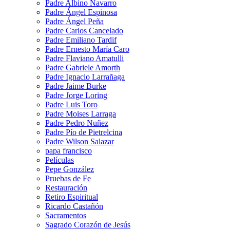
Padre Albino Navarro
Padre Ángel Espinosa
Padre Ángel Peña
Padre Carlos Cancelado
Padre Emiliano Tardif
Padre Ernesto María Caro
Padre Flaviano Amatulli
Padre Gabriele Amorth
Padre Ignacio Larrañaga
Padre Jaime Burke
Padre Jorge Loring
Padre Luis Toro
Padre Moises Larraga
Padre Pedro Nuñez
Padre Pío de Pietrelcina
Padre Wilson Salazar
papa francisco
Películas
Pepe González
Pruebas de Fe
Restauración
Retiro Espiritual
Ricardo Castañón
Sacramentos
Sagrado Corazón de Jesús