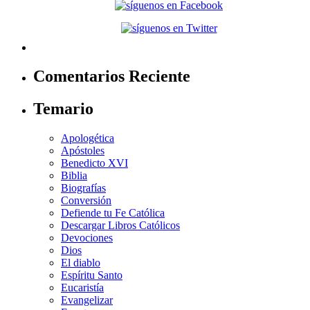
Comentarios Reciente
Temario
Apologética
Apóstoles
Benedicto XVI
Biblia
Biografías
Conversión
Defiende tu Fe Católica
Descargar Libros Católicos
Devociones
Dios
El diablo
Espíritu Santo
Eucaristía
Evangelizar