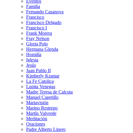
Eventos
Familia
Fernando Casanova
Francisco
Francisco Delgado
Francisco I
Frank Morera
Fray Nelson
Gloria Polo
Hermana Glenda
Homilía
Iglesia
Jesús
Juan Pablo II
Kimberly Kramar
La Fe Catolica
Lupita Venegas
Madre Teresa de Calcuta
Manuel Capetillo
Mariavisión
Marino Restrepo
Martín Valverde
Meditación
Oraciones
Padre Alberto Linero