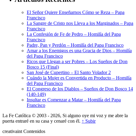
El Señor Quiere Enseñarnos Cómo se Reza – Papa
Francisco
La Sangre de Cristo nos Lleva a los Marginados – Papa
Francisco
La Confesión de Fe de Pedro – Homilía del Papa
Francisco
Padre, Pan y Perdón – Homilía del Papa Francisco
Amar a los Enemigos es una Gracia de Dios – Homilía
del Papa Francisco
Ricos que Llegan a ser Pobres – Los Sueños de Don
Bosco 15 (Final)
San José de Cupertino – El Santo Volador 2
Cuándo la Mujer es Convertida en Producto – Homilía
del Papa Francisco
El Congreso de los Diablos – Sueños de Don Bosco 14
(140-149)
Insultar es Comenzar a Matar – Homilía del Papa
Francisco
La Fe Católica © 2003 - 2026, Si alguno oye mi voz y me abre la
puerta entraré en su casa y cenaré con él.
↑ Subir
creativa
int
Contenidos