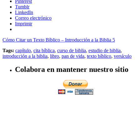
Pinterest
Tumblr
LinkedIn
Correo electrónico
Imprimir
Cómo Citar un Texto Bíblico – Introducción a la Biblia 5
Tags:
capítulo
,
cita bíblica
,
curso de biblia
,
estudio de biblia
,
introducción a la biblia
,
libro
,
pan de vida
,
texto bíblico
,
versículo
Colabora en mantener nuestro sitio