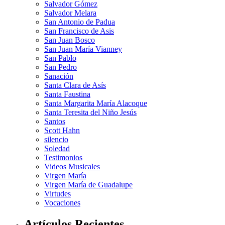
Salvador Gómez
Salvador Melara
San Antonio de Padua
San Francisco de Asis
San Juan Bosco
San Juan María Vianney
San Pablo
San Pedro
Sanación
Santa Clara de Asís
Santa Faustina
Santa Margarita María Alacoque
Santa Teresita del Niño Jesús
Santos
Scott Hahn
silencio
Soledad
Testimonios
Videos Musicales
Virgen María
Virgen María de Guadalupe
Virtudes
Vocaciones
Artículos Recientes