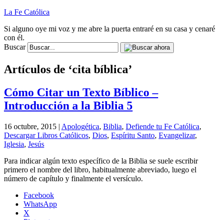
La Fe Católica
Si alguno oye mi voz y me abre la puerta entraré en su casa y cenaré
con él.
Buscar
Artículos de ‘cita bíblica’
Cómo Citar un Texto Bíblico –
Introducción a la Biblia 5
16 octubre, 2015 |
Apologética
,
Biblia
,
Defiende tu Fe Católica
,
Descargar Libros Católicos
,
Dios
,
Espíritu Santo
,
Evangelizar
,
Iglesia
,
Jesús
Para indicar algún texto específico de la Biblia se suele escribir
primero el nombre del libro, habitualmente abreviado, luego el
número de capítulo y finalmente el versículo.
Facebook
WhatsApp
X