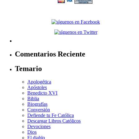
Comentarios Reciente
Temario
Apologética
Apóstoles
Benedicto XVI
Biblia
Biografías
Conversión
Defiende tu Fe Católica
Descargar Libros Católicos
Devociones
Dios
El diablo