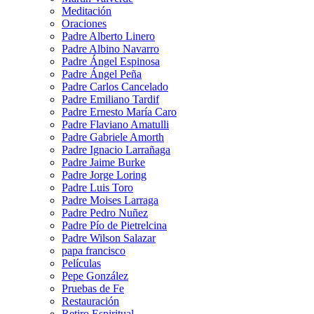
Meditación
Oraciones
Padre Alberto Linero
Padre Albino Navarro
Padre Ángel Espinosa
Padre Ángel Peña
Padre Carlos Cancelado
Padre Emiliano Tardif
Padre Ernesto María Caro
Padre Flaviano Amatulli
Padre Gabriele Amorth
Padre Ignacio Larrañaga
Padre Jaime Burke
Padre Jorge Loring
Padre Luis Toro
Padre Moises Larraga
Padre Pedro Nuñez
Padre Pío de Pietrelcina
Padre Wilson Salazar
papa francisco
Películas
Pepe González
Pruebas de Fe
Restauración
Retiro Espiritual