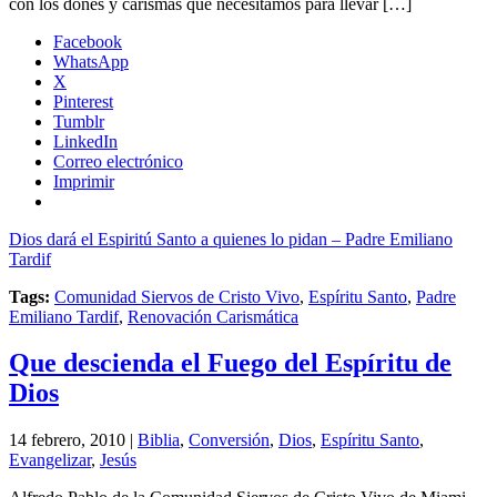
con los dones y carismas que necesitamos para llevar […]
Facebook
WhatsApp
X
Pinterest
Tumblr
LinkedIn
Correo electrónico
Imprimir
Dios dará el Espiritú Santo a quienes lo pidan – Padre Emiliano
Tardif
Tags:
Comunidad Siervos de Cristo Vivo
,
Espíritu Santo
,
Padre
Emiliano Tardif
,
Renovación Carismática
Que descienda el Fuego del Espíritu de
Dios
14 febrero, 2010 |
Biblia
,
Conversión
,
Dios
,
Espíritu Santo
,
Evangelizar
,
Jesús