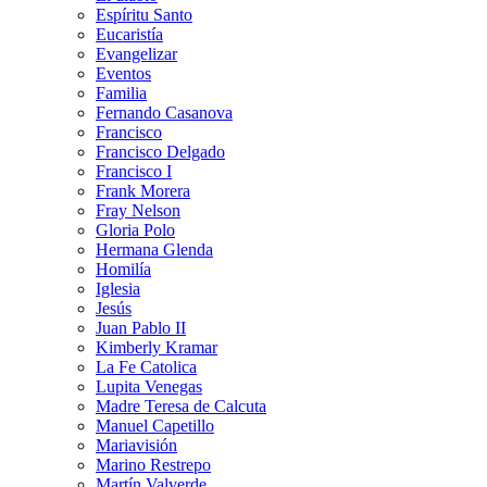
Espíritu Santo
Eucaristía
Evangelizar
Eventos
Familia
Fernando Casanova
Francisco
Francisco Delgado
Francisco I
Frank Morera
Fray Nelson
Gloria Polo
Hermana Glenda
Homilía
Iglesia
Jesús
Juan Pablo II
Kimberly Kramar
La Fe Catolica
Lupita Venegas
Madre Teresa de Calcuta
Manuel Capetillo
Mariavisión
Marino Restrepo
Martín Valverde