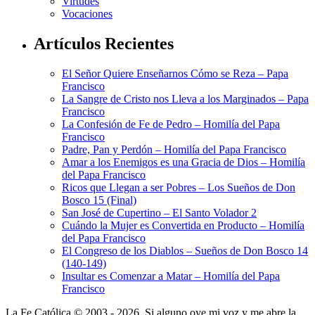
Virtudes
Vocaciones
Artículos Recientes
El Señor Quiere Enseñarnos Cómo se Reza – Papa
Francisco
La Sangre de Cristo nos Lleva a los Marginados – Papa
Francisco
La Confesión de Fe de Pedro – Homilía del Papa
Francisco
Padre, Pan y Perdón – Homilía del Papa Francisco
Amar a los Enemigos es una Gracia de Dios – Homilía
del Papa Francisco
Ricos que Llegan a ser Pobres – Los Sueños de Don
Bosco 15 (Final)
San José de Cupertino – El Santo Volador 2
Cuándo la Mujer es Convertida en Producto – Homilía
del Papa Francisco
El Congreso de los Diablos – Sueños de Don Bosco 14
(140-149)
Insultar es Comenzar a Matar – Homilía del Papa
Francisco
La Fe Católica © 2003 - 2026, Si alguno oye mi voz y me abre la