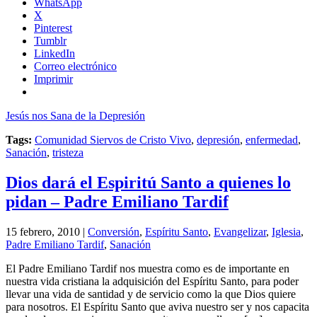
WhatsApp
X
Pinterest
Tumblr
LinkedIn
Correo electrónico
Imprimir
Jesús nos Sana de la Depresión
Tags:
Comunidad Siervos de Cristo Vivo
,
depresión
,
enfermedad
,
Sanación
,
tristeza
Dios dará el Espiritú Santo a quienes lo
pidan – Padre Emiliano Tardif
15 febrero, 2010 |
Conversión
,
Espíritu Santo
,
Evangelizar
,
Iglesia
,
Padre Emiliano Tardif
,
Sanación
El Padre Emiliano Tardif nos muestra como es de importante en
nuestra vida cristiana la adquisición del Espíritu Santo, para poder
llevar una vida de santidad y de servicio como la que Dios quiere
para nosotros. El Espíritu Santo que aviva nuestro ser y nos capacita