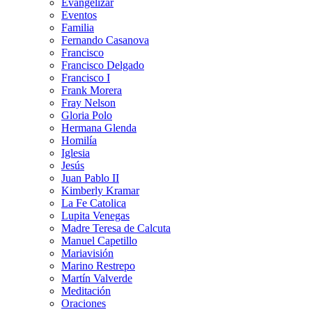
Evangelizar
Eventos
Familia
Fernando Casanova
Francisco
Francisco Delgado
Francisco I
Frank Morera
Fray Nelson
Gloria Polo
Hermana Glenda
Homilía
Iglesia
Jesús
Juan Pablo II
Kimberly Kramar
La Fe Catolica
Lupita Venegas
Madre Teresa de Calcuta
Manuel Capetillo
Mariavisión
Marino Restrepo
Martín Valverde
Meditación
Oraciones