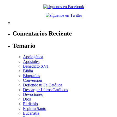
Comentarios Reciente
Temario
Apologética
Apóstoles
Benedicto XVI
Biblia
Biografías
Conversión
Defiende tu Fe Católica
Descargar Libros Católicos
Devociones
Dios
El diablo
Espíritu Santo
Eucaristía