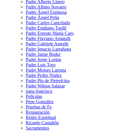
Padre Alberto Linero
Padre Albino Navarro
Padre Ángel Espinosa
Padre Ángel Peña
Padre Carlos Cancelado
Padre Emiliano Tardif
Padre Ernesto María Caro
Padre Flaviano Amatulli
Padre Gabriele Amorth
Padre Ignacio Larrañaga
Padre Jaime Burke
Padre Jorge Loring
Padre Luis Toro
Padre Moises Larraga
Padre Pedro Nuñez
Padre Pío de Pietrelcina
Padre Wilson Salazar
papa francisco
Películas
Pepe González
Pruebas de Fe
Restauración
Retiro Espiritual
Ricardo Castañón
Sacramentos