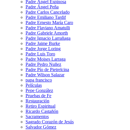
Padre Ángel Espinosa
Padre Ángel Peña
Padre Carlos Cancelado
Padre Emiliano Tardif
Padre Ernesto María Caro
Padre Flaviano Amatulli
Padre Gabriele Amorth
Padre Ignacio Larrañaga
Padre Jaime Burke
Padre Jorge Loring
Padre Luis Toro
Padre Moises Larraga
Padre Pedro Nuñez
Padre Pío de Pietrelcina
Padre Wilson Salazar
papa francisco
Películas
Pepe González
Pruebas de Fe
Restauración
Retiro Espiritual
Ricardo Castañón
Sacramentos
Sagrado Corazón de Jesús
Salvador Gómez