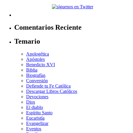
Comentarios Reciente
Temario
Apologética
Apóstoles
Benedicto XVI
Biblia
Biografías
Conversión
Defiende tu Fe Católica
Descargar Libros Católicos
Devociones
Dios
El diablo
Espíritu Santo
Eucaristía
Evangelizar
Eventos