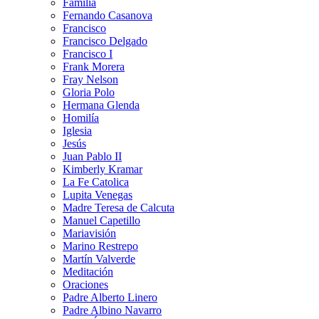
Familia
Fernando Casanova
Francisco
Francisco Delgado
Francisco I
Frank Morera
Fray Nelson
Gloria Polo
Hermana Glenda
Homilía
Iglesia
Jesús
Juan Pablo II
Kimberly Kramar
La Fe Catolica
Lupita Venegas
Madre Teresa de Calcuta
Manuel Capetillo
Mariavisión
Marino Restrepo
Martín Valverde
Meditación
Oraciones
Padre Alberto Linero
Padre Albino Navarro