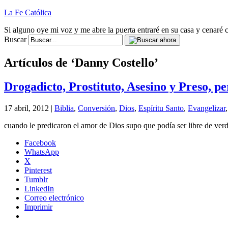
La Fe Católica
Si alguno oye mi voz y me abre la puerta entraré en su casa y cenaré c
Buscar
Artículos de ‘Danny Costello’
Drogadicto, Prostituto, Asesino y Preso, 
17 abril, 2012 |
Biblia
,
Conversión
,
Dios
,
Espíritu Santo
,
Evangelizar
cuando le predicaron el amor de Dios supo que podía ser libre de ver
Facebook
WhatsApp
X
Pinterest
Tumblr
LinkedIn
Correo electrónico
Imprimir