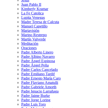
Jesús
Juan Pablo II
Kimberly Kramar
La Fe Catolica
Lupita Venegas
Madre Teresa de Calcuta
Manuel Capetillo
Mariavisión
Marino Restrepo
Martín Valverde
Meditación
Oraciones
Padre Alberto Linero
Padre Albino Navarro
Padre Ángel Espinosa
Padre Ángel Peña
Padre Carlos Cancelado
Padre Emiliano Tardif
Padre Ernesto María Caro
Padre Flaviano Amatulli
Padre Gabriele Amorth
Padre Ignacio Larrañaga
Padre Jaime Burke
Padre Jorge Loring
Padre Luis Toro