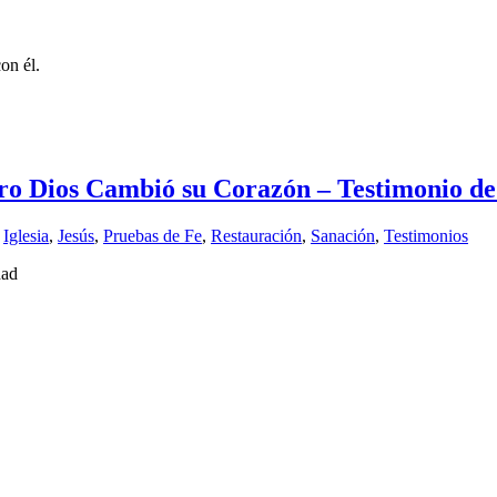
on él.
pero Dios Cambió su Corazón – Testimonio d
,
Iglesia
,
Jesús
,
Pruebas de Fe
,
Restauración
,
Sanación
,
Testimonios
dad