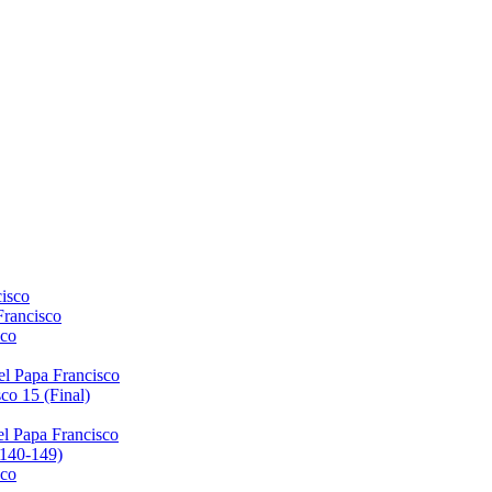
isco
Francisco
sco
el Papa Francisco
co 15 (Final)
el Papa Francisco
(140-149)
sco