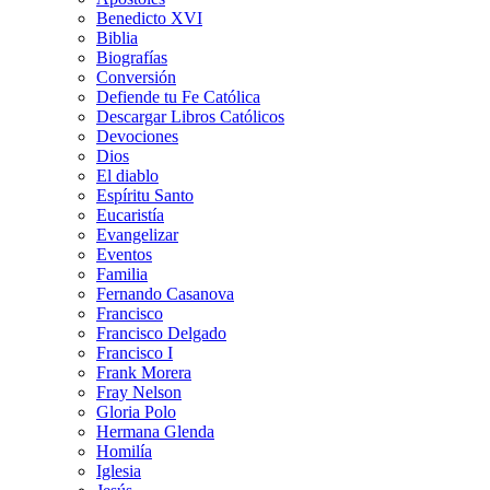
Benedicto XVI
Biblia
Biografías
Conversión
Defiende tu Fe Católica
Descargar Libros Católicos
Devociones
Dios
El diablo
Espíritu Santo
Eucaristía
Evangelizar
Eventos
Familia
Fernando Casanova
Francisco
Francisco Delgado
Francisco I
Frank Morera
Fray Nelson
Gloria Polo
Hermana Glenda
Homilía
Iglesia