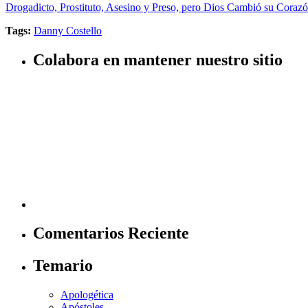
Drogadicto, Prostituto, Asesino y Preso, pero Dios Cambió su Coraz
Tags:
Danny Costello
Colabora en mantener nuestro sitio
Comentarios Reciente
Temario
Apologética
Apóstoles