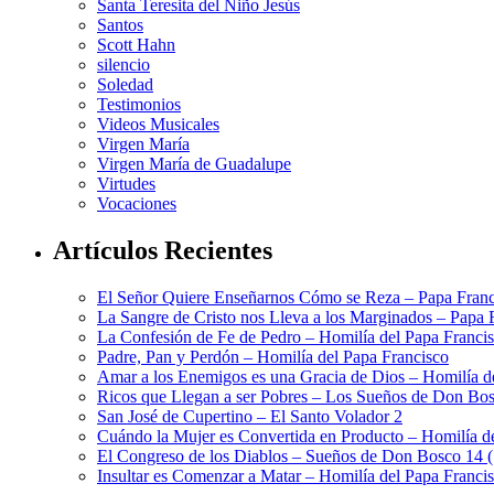
Santa Teresita del Niño Jesús
Santos
Scott Hahn
silencio
Soledad
Testimonios
Videos Musicales
Virgen María
Virgen María de Guadalupe
Virtudes
Vocaciones
Artículos Recientes
El Señor Quiere Enseñarnos Cómo se Reza – Papa Franc
La Sangre de Cristo nos Lleva a los Marginados – Papa 
La Confesión de Fe de Pedro – Homilía del Papa Franci
Padre, Pan y Perdón – Homilía del Papa Francisco
Amar a los Enemigos es una Gracia de Dios – Homilía d
Ricos que Llegan a ser Pobres – Los Sueños de Don Bos
San José de Cupertino – El Santo Volador 2
Cuándo la Mujer es Convertida en Producto – Homilía d
El Congreso de los Diablos – Sueños de Don Bosco 14 
Insultar es Comenzar a Matar – Homilía del Papa Franci