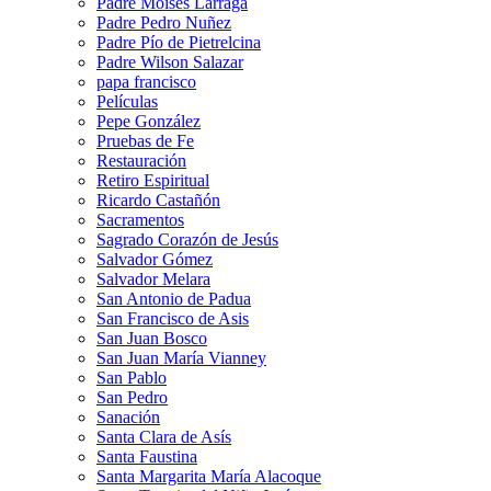
Padre Moises Larraga
Padre Pedro Nuñez
Padre Pío de Pietrelcina
Padre Wilson Salazar
papa francisco
Películas
Pepe González
Pruebas de Fe
Restauración
Retiro Espiritual
Ricardo Castañón
Sacramentos
Sagrado Corazón de Jesús
Salvador Gómez
Salvador Melara
San Antonio de Padua
San Francisco de Asis
San Juan Bosco
San Juan María Vianney
San Pablo
San Pedro
Sanación
Santa Clara de Asís
Santa Faustina
Santa Margarita María Alacoque