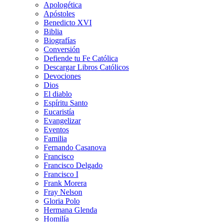
Apologética
Apóstoles
Benedicto XVI
Biblia
Biografías
Conversión
Defiende tu Fe Católica
Descargar Libros Católicos
Devociones
Dios
El diablo
Espíritu Santo
Eucaristía
Evangelizar
Eventos
Familia
Fernando Casanova
Francisco
Francisco Delgado
Francisco I
Frank Morera
Fray Nelson
Gloria Polo
Hermana Glenda
Homilía