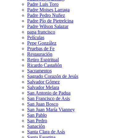
Padre Luis Toro
Padre Moises Larraga
Padre Pedro Nuñez
Padre Pío de Pietrelcina
Padre Wilson Salazar
papa francisco
Películas
Pepe González
Pruebas de Fe
Restauración
Retiro Espiritual
Ricardo Castañón
Sacramentos
Sagrado Corazón de Jesús
Salvador Gómez
Salvador Melara
San Antonio de Padua
San Francisco de Asis
San Juan Bosco
San Juan María Vianney
San Pablo
San Pedro
Sanación
Santa Clara de Asís
Santa Faustina