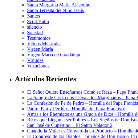
Santa Margarita María Alacoque
Santa Teresita del Niño Jesús
Santos
Scott Hahn
silencio
Soledad
Testimonios
Videos Musicales
Virgen María
Virgen María de Guadalupe
Virtudes
Vocaciones
Artículos Recientes
El Señor Quiere Enseñarnos Cómo se Reza – Papa Franc
La Sangre de Cristo nos Lleva a los Marginados – Papa 
La Confesión de Fe de Pedro – Homilía del Papa Franci
Padre, Pan y Perdón – Homilía del Papa Francisco
Amar a los Enemigos es una Gracia de Dios – Homilía d
Ricos que Llegan a ser Pobres – Los Sueños de Don Bos
San José de Cupertino – El Santo Volador 2
Cuándo la Mujer es Convertida en Producto – Homilía d
El Congreso de los Diablos – Sueños de Don Bosco 14 