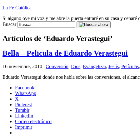
La Fe Católica
Si alguno oye mi voz y me abre la puerta entraré en su casa y cenaré c
Buscar
Artículos de ‘Eduardo Verastegui’
Bella – Película de Eduardo Verastegui
16 noviembre, 2010 |
Conversión
,
Dios
,
Evangelizar
,
Jesús
,
Películas
Eduardo Verastegui donde nos habla sobre las conversiones, el alcance
Facebook
WhatsApp
X
Pinterest
Tumblr
LinkedIn
Correo electrónico
Imprimir