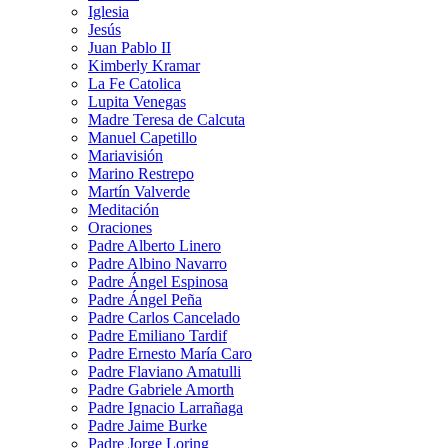
Iglesia
Jesús
Juan Pablo II
Kimberly Kramar
La Fe Catolica
Lupita Venegas
Madre Teresa de Calcuta
Manuel Capetillo
Mariavisión
Marino Restrepo
Martín Valverde
Meditación
Oraciones
Padre Alberto Linero
Padre Albino Navarro
Padre Ángel Espinosa
Padre Ángel Peña
Padre Carlos Cancelado
Padre Emiliano Tardif
Padre Ernesto María Caro
Padre Flaviano Amatulli
Padre Gabriele Amorth
Padre Ignacio Larrañaga
Padre Jaime Burke
Padre Jorge Loring