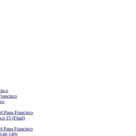
isco
Francisco
sco
el Papa Francisco
co 15 (Final)
el Papa Francisco
(140-149)