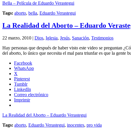
Bella – Película de Eduardo Verastegui
Tags:
aborto
,
bella
,
Eduardo Verastegui
La Realidad del Aborto – Eduardo Veraste
22 marzo, 2010 |
Dios
,
Iglesia
,
Jesús
,
Sanación
,
Testimonios
Hay personas que después de haber visto este video se preguntan ¿Cóm
del aborto, lo único que necesita el mal para triunfar es que la gente 
Facebook
WhatsApp
X
Pinterest
Tumblr
LinkedIn
Correo electrónico
Imprimir
La Realidad del Aborto – Eduardo Verastegui
Tags:
aborto
,
Eduardo Verastegui
,
inocentes
,
pro vida