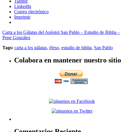
Tumblr
LinkedIn
Correo electrónico
Imprimir
Carta a los Gálatas del Apóstol San Pablo – Estudio de Biblia –
Pepe González
Tags:
carta a los gálatas
,
éfeso
,
estudio de biblia
,
San Pablo
Colabora en mantener nuestro sitio
Comentarios Reciente