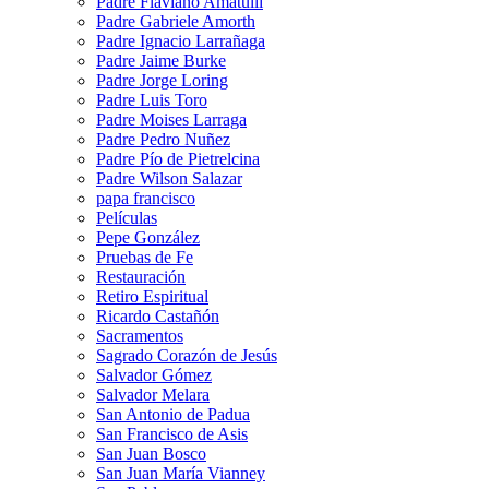
Padre Flaviano Amatulli
Padre Gabriele Amorth
Padre Ignacio Larrañaga
Padre Jaime Burke
Padre Jorge Loring
Padre Luis Toro
Padre Moises Larraga
Padre Pedro Nuñez
Padre Pío de Pietrelcina
Padre Wilson Salazar
papa francisco
Películas
Pepe González
Pruebas de Fe
Restauración
Retiro Espiritual
Ricardo Castañón
Sacramentos
Sagrado Corazón de Jesús
Salvador Gómez
Salvador Melara
San Antonio de Padua
San Francisco de Asis
San Juan Bosco
San Juan María Vianney