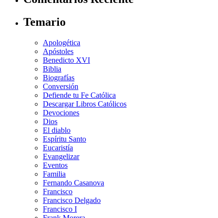
Temario
Apologética
Apóstoles
Benedicto XVI
Biblia
Biografías
Conversión
Defiende tu Fe Católica
Descargar Libros Católicos
Devociones
Dios
El diablo
Espíritu Santo
Eucaristía
Evangelizar
Eventos
Familia
Fernando Casanova
Francisco
Francisco Delgado
Francisco I
Frank Morera