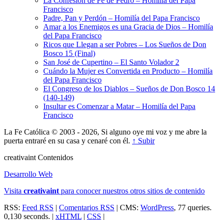
La Confesión de Fe de Pedro – Homilía del Papa
Francisco
Padre, Pan y Perdón – Homilía del Papa Francisco
Amar a los Enemigos es una Gracia de Dios – Homilía
del Papa Francisco
Ricos que Llegan a ser Pobres – Los Sueños de Don
Bosco 15 (Final)
San José de Cupertino – El Santo Volador 2
Cuándo la Mujer es Convertida en Producto – Homilía
del Papa Francisco
El Congreso de los Diablos – Sueños de Don Bosco 14
(140-149)
Insultar es Comenzar a Matar – Homilía del Papa
Francisco
La Fe Católica © 2003 - 2026, Si alguno oye mi voz y me abre la
puerta entraré en su casa y cenaré con él.
↑ Subir
creativa
int
Contenidos
Desarrollo Web
Visita
creativa
int
para conocer nuestros otros sitios de contenido
RSS:
Feed RSS
|
Comentarios RSS
| CMS:
WordPress
, 77 queries.
0,130 seconds. |
xHTML
|
CSS
|