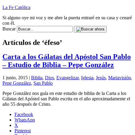
La Fe Católica
Si alguno oye mi voz y me abre la puerta entraré en su casa y cenaré
con él.
Buscar
Artículos de ‘éfeso’
Carta a los Gálatas del Apóstol San Pablo
– Estudio de Biblia – Pepe González
1 junio, 2015 |
Biblia
,
Dios
,
Evangelizar
,
Iglesia
,
Jesús
,
Mariavisión
,
Pepe González
,
San Pablo
Pepe González nos guía en este estudio de biblia de la Carta a los
Gálatas del Apóstol san Pablo escrita en el año aproximadamente el
año 55 después de Cristo.
Facebook
WhatsApp
X
Pinterest