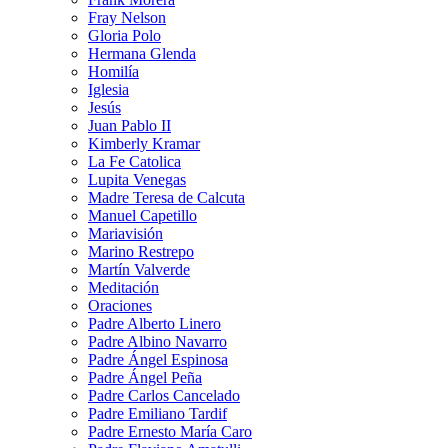
Fray Nelson
Gloria Polo
Hermana Glenda
Homilía
Iglesia
Jesús
Juan Pablo II
Kimberly Kramar
La Fe Catolica
Lupita Venegas
Madre Teresa de Calcuta
Manuel Capetillo
Mariavisión
Marino Restrepo
Martín Valverde
Meditación
Oraciones
Padre Alberto Linero
Padre Albino Navarro
Padre Ángel Espinosa
Padre Ángel Peña
Padre Carlos Cancelado
Padre Emiliano Tardif
Padre Ernesto María Caro