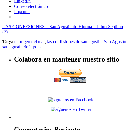
LinkedIn
Correo electrónico
Imprimir
LAS CONFESIONES – San Agustín de Hipona – Libro Septimo
(7)
Tags:
el origen del mal
,
las confesiones de san agustin
,
San Agustín
,
san agustín de hipona
Colabora en mantener nuestro sitio
Comentarios Reciente