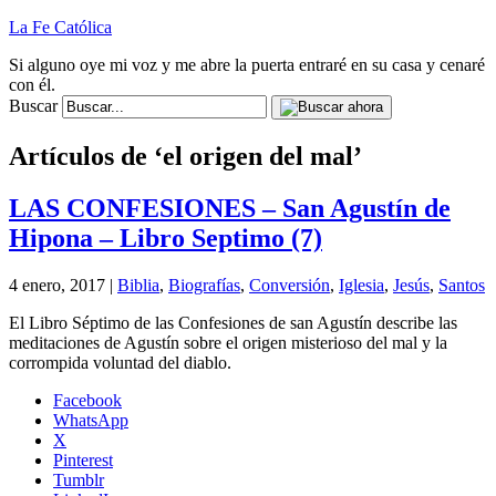
La Fe Católica
Si alguno oye mi voz y me abre la puerta entraré en su casa y cenaré
con él.
Buscar
Artículos de ‘el origen del mal’
LAS CONFESIONES – San Agustín de
Hipona – Libro Septimo (7)
4 enero, 2017 |
Biblia
,
Biografías
,
Conversión
,
Iglesia
,
Jesús
,
Santos
El Libro Séptimo de las Confesiones de san Agustín describe las
meditaciones de Agustín sobre el origen misterioso del mal y la
corrompida voluntad del diablo.
Facebook
WhatsApp
X
Pinterest
Tumblr