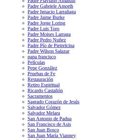
Padre Flaviano Amatulli
Padre Gabriele Amorth
Padre Ignacio Larrañaga
Padre Jaime Burke
Padre Jorge Loring
Padre Luis Toro
Padre Moises Larraga
Padre Pedro Nuñez
Padre Pío de Pietrelcina
Padre Wilson Salazar
papa francisco
Películas
Pepe González
Pruebas de Fe
Restauración
Retiro Espiritual
Ricardo Castañón
Sacramentos
Sagrado Corazón de Jesús
Salvador Gómez
Salvador Melara
San Antonio de Padua
San Francisco de Asis
San Juan Bosco
San Juan María Vianney