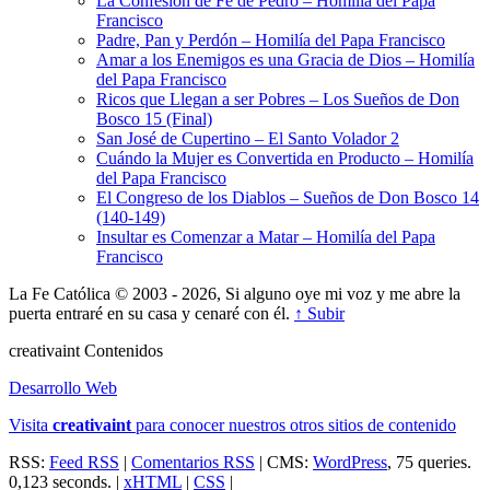
La Confesión de Fe de Pedro – Homilía del Papa
Francisco
Padre, Pan y Perdón – Homilía del Papa Francisco
Amar a los Enemigos es una Gracia de Dios – Homilía
del Papa Francisco
Ricos que Llegan a ser Pobres – Los Sueños de Don
Bosco 15 (Final)
San José de Cupertino – El Santo Volador 2
Cuándo la Mujer es Convertida en Producto – Homilía
del Papa Francisco
El Congreso de los Diablos – Sueños de Don Bosco 14
(140-149)
Insultar es Comenzar a Matar – Homilía del Papa
Francisco
La Fe Católica © 2003 - 2026, Si alguno oye mi voz y me abre la
puerta entraré en su casa y cenaré con él.
↑ Subir
creativa
int
Contenidos
Desarrollo Web
Visita
creativa
int
para conocer nuestros otros sitios de contenido
RSS:
Feed RSS
|
Comentarios RSS
| CMS:
WordPress
, 75 queries.
0,123 seconds. |
xHTML
|
CSS
|