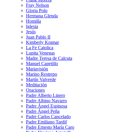
Fray Nelson
Gloria Polo
Hermana Glenda
Homilía
Iglesia
Jesús
Juan Pablo II
Kimberly Kramar
La Fe Catolica
Lupita Venegas
Madre Teresa de Calcuta
Manuel Capetillo
Mariavisión
Marino Restrepo
Martín Valverde
Meditación
Oraciones
Padre Alberto Linero
Padre Albino Navarro
Padre Ángel Espinosa
Padre Ángel Peña
Padre Carlos Cancelado
Padre Emiliano Tardif
Padre Ernesto María Caro