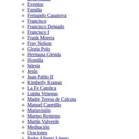
Eventos
Familia
Fernando Casanova
Francisco
Francisco Delgado
Francisco I
Frank Morera
Fray Nelson
Gloria Polo
Hermana Glenda
Homilía
Iglesia
Jesús
Juan Pablo II
Kimberly Kramar
La Fe Catolica
Lupita Venegas
Madre Teresa de Calcuta
Manuel Capetillo
Mariavisión
Marino Restrepo
Martín Valverde
Meditación
Oraciones
Padre Alberto Linero