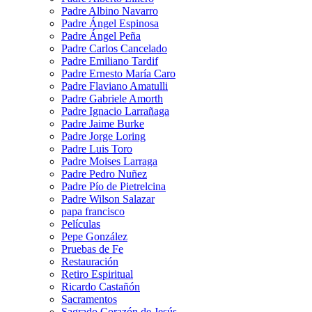
Padre Albino Navarro
Padre Ángel Espinosa
Padre Ángel Peña
Padre Carlos Cancelado
Padre Emiliano Tardif
Padre Ernesto María Caro
Padre Flaviano Amatulli
Padre Gabriele Amorth
Padre Ignacio Larrañaga
Padre Jaime Burke
Padre Jorge Loring
Padre Luis Toro
Padre Moises Larraga
Padre Pedro Nuñez
Padre Pío de Pietrelcina
Padre Wilson Salazar
papa francisco
Películas
Pepe González
Pruebas de Fe
Restauración
Retiro Espiritual
Ricardo Castañón
Sacramentos
Sagrado Corazón de Jesús