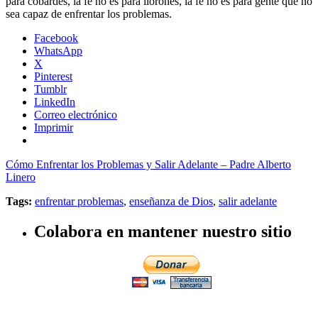
para cobardes, la fe no es para llorones, la fe no es para gente que no
sea capaz de enfrentar los problemas.
Facebook
WhatsApp
X
Pinterest
Tumblr
LinkedIn
Correo electrónico
Imprimir
Cómo Enfrentar los Problemas y Salir Adelante – Padre Alberto
Linero
Tags:
enfrentar problemas
,
enseñanza de Dios
,
salir adelante
Colabora en mantener nuestro sitio