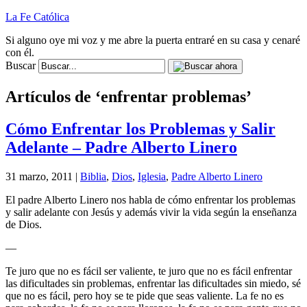
La Fe Católica
Si alguno oye mi voz y me abre la puerta entraré en su casa y cenaré
con él.
Buscar
Artículos de ‘enfrentar problemas’
Cómo Enfrentar los Problemas y Salir
Adelante – Padre Alberto Linero
31 marzo, 2011 |
Biblia
,
Dios
,
Iglesia
,
Padre Alberto Linero
El padre Alberto Linero nos habla de cómo enfrentar los problemas
y salir adelante con Jesús y además vivir la vida según la enseñanza
de Dios.
—
Te juro que no es fácil ser valiente, te juro que no es fácil enfrentar
las dificultades sin problemas, enfrentar las dificultades sin miedo, sé
que no es fácil, pero hoy se te pide que seas valiente. La fe no es