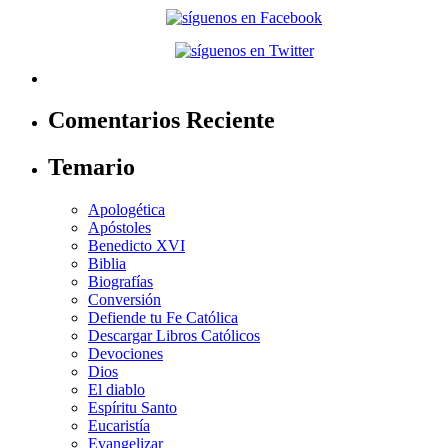
Comentarios Reciente
Temario
Apologética
Apóstoles
Benedicto XVI
Biblia
Biografías
Conversión
Defiende tu Fe Católica
Descargar Libros Católicos
Devociones
Dios
El diablo
Espíritu Santo
Eucaristía
Evangelizar