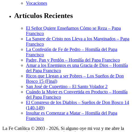
Vocaciones
Artículos Recientes
El Señor Quiere Enseñarnos Cómo se Reza – Papa
Francisco
La Sangre de Cristo nos Lleva a los Marginados – Papa
Francisco
La Confesión de Fe de Pedro – Homilía del Papa
Francisco
Padre, Pan y Perdón – Homilía del Papa Francisco
Amar a los Enemigos es una Gracia de Dios – Homilía
del Papa Francisco
Ricos que Llegan a ser Pobres – Los Sueños de Don
Bosco 15 (Final)
San José de Cupertino – El Santo Volador 2
Cuándo la Mujer es Convertida en Producto – Homilía
del Papa Francisco
El Congreso de los Diablos – Sueños de Don Bosco 14
(140-149)
Insultar es Comenzar a Matar – Homilía del Papa
Francisco
La Fe Católica © 2003 - 2026, Si alguno oye mi voz y me abre la