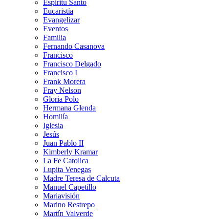
Espíritu Santo
Eucaristía
Evangelizar
Eventos
Familia
Fernando Casanova
Francisco
Francisco Delgado
Francisco I
Frank Morera
Fray Nelson
Gloria Polo
Hermana Glenda
Homilía
Iglesia
Jesús
Juan Pablo II
Kimberly Kramar
La Fe Catolica
Lupita Venegas
Madre Teresa de Calcuta
Manuel Capetillo
Mariavisión
Marino Restrepo
Martín Valverde