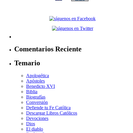
Comentarios Reciente
Temario
Apologética
Apóstoles
Benedicto XVI
Biblia
Biografías
Conversión
Defiende tu Fe Católica
Descargar Libros Católicos
Devociones
Dios
El diablo