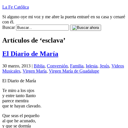
La Fe Católica
Si alguno oye mi voz y me abre la puerta entraré en su casa y cenaré
con él.
Buscar
Artículos de ‘esclava’
El Diario de María
30 marzo, 2013 |
Biblia
,
Conversión
,
Familia
,
Iglesia
,
Jesús
,
Videos
Musicales
,
Virgen María
,
Virgen María de Guadalupe
El Diario de María
Te miro a los ojos
y entre tanto llanto
parece mentira
que te hayan clavado.
Que seas el pequeño
al que he acunado,
y que se dormía