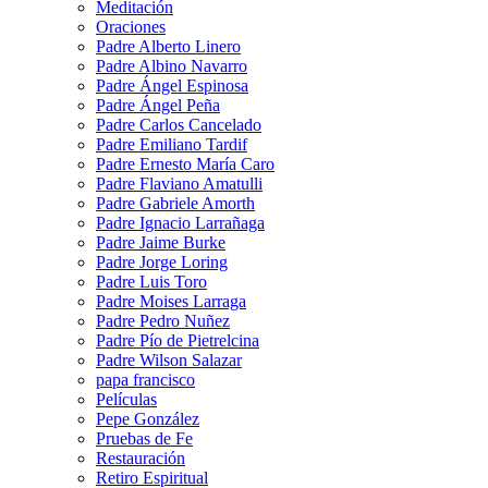
Meditación
Oraciones
Padre Alberto Linero
Padre Albino Navarro
Padre Ángel Espinosa
Padre Ángel Peña
Padre Carlos Cancelado
Padre Emiliano Tardif
Padre Ernesto María Caro
Padre Flaviano Amatulli
Padre Gabriele Amorth
Padre Ignacio Larrañaga
Padre Jaime Burke
Padre Jorge Loring
Padre Luis Toro
Padre Moises Larraga
Padre Pedro Nuñez
Padre Pío de Pietrelcina
Padre Wilson Salazar
papa francisco
Películas
Pepe González
Pruebas de Fe
Restauración
Retiro Espiritual